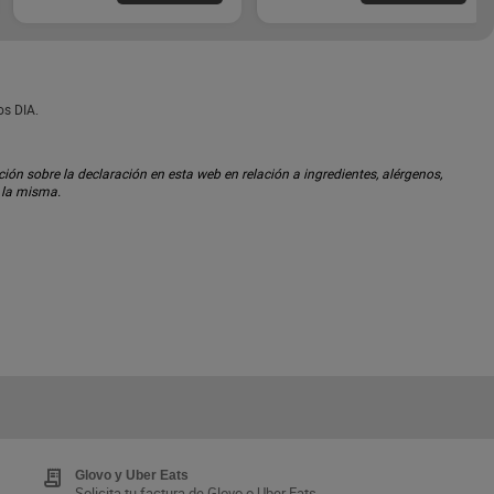
os DIA.
ón sobre la declaración en esta web en relación a ingredientes, alérgenos,
n la misma.
Glovo y Uber Eats
Solicita tu factura de Glovo o Uber Eats