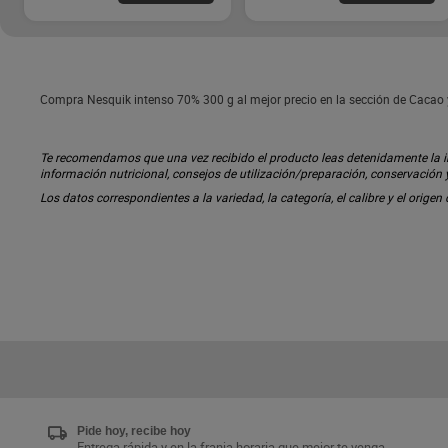
Compra Nesquik intenso 70% 300 g al mejor precio en la sección de Cacao 
Te recomendamos que una vez recibido el producto leas detenidamente la inf
información nutricional, consejos de utilización/preparación, conservación
Los datos correspondientes a la variedad, la categoría, el calibre y el origen
Pide hoy, recibe hoy
Entrega rápida y en la franja horaria que mejor te venga.