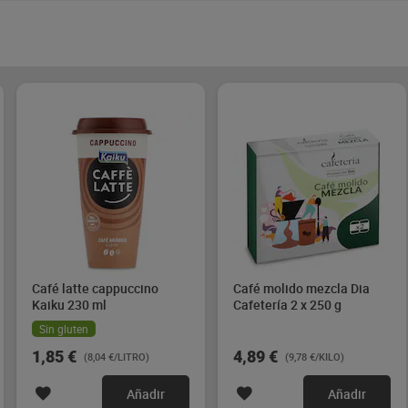
Café latte cappuccino
Café molido mezcla Dia
Kaiku 230 ml
Cafetería 2 x 250 g
Sin gluten
1,85 €
4,89 €
(8,04 €/LITRO)
(9,78 €/KILO)
Añadir
Añadir