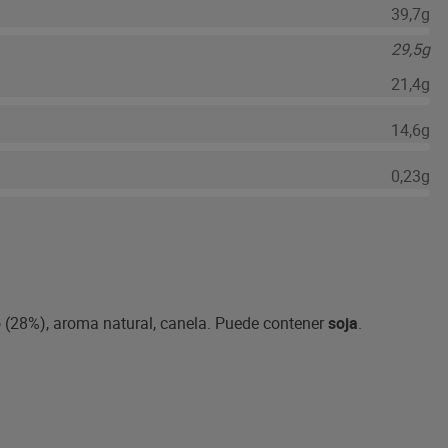
39,7g
29,5g
21,4g
14,6g
0,23g
 (28%), aroma natural, canela. Puede contener
soja
.