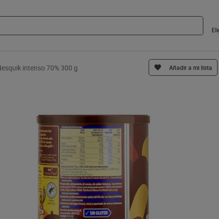
El
esquik intenso 70% 300 g
Añadir a mi lista