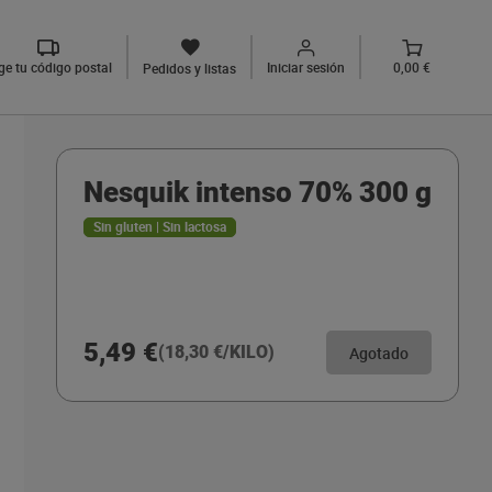
ige tu código postal
Iniciar sesión
0,00 €
Pedidos y listas
Nesquik intenso 70% 300 g
Sin gluten | Sin lactosa
5,49 €
(18,30 €/KILO)
Agotado