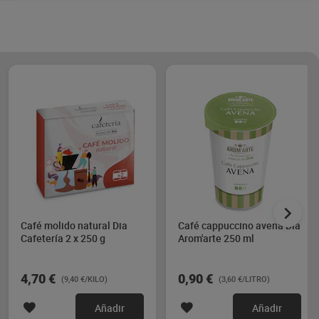
Café molido natural Dia
Café cappuccino avena Dia
Cafetería 2 x 250 g
Arom'arte 250 ml
4,70 €
0,90 €
(9,40 €/KILO)
(3,60 €/LITRO)
Añadir
Añadir