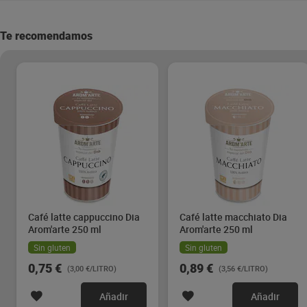
Te recomendamos
Café latte cappuccino Dia
Café latte macchiato Dia
Arom'arte 250 ml
Arom'arte 250 ml
Sin gluten
Sin gluten
0,75 €
0,89 €
(3,00 €/LITRO)
(3,56 €/LITRO)
Añadir
Añadir