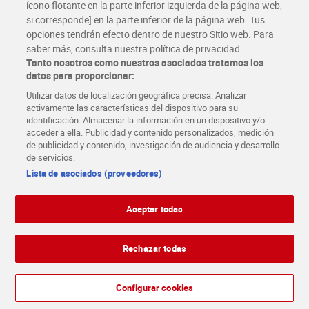
ícono flotante en la parte inferior izquierda de la página web,
Folletos y Tiendas
si corresponde] en la parte inferior de la página web. Tus
Descubre las mejores ofertas y busca tu tienda más cercana
opciones tendrán efecto dentro de nuestro Sitio web. Para
saber más, consulta nuestra política de privacidad.
Tanto nosotros como nuestros asociados tratamos los
Tarjeta MaX Dia
Te devuelve hasta 8€/mes de tus compras.
datos para proporcionar:
¡Solicita tu tarjeta de crédito aquí!
Utilizar datos de localización geográfica precisa. Analizar
activamente las características del dispositivo para su
RECETAS
COMER MEJOR CADA DIA
EMPLEO
identificación. Almacenar la información en un dispositivo y/o
acceder a ella. Publicidad y contenido personalizados, medición
COLABORA CON DIA
ABRE TU TIENDA
DIA CORPORATE
de publicidad y contenido, investigación de audiencia y desarrollo
de servicios.
Lista de asociados (proveedores)
Aceptar todas
Atención al cliente
Español
Español
Català
Rechazar todas
English
Política de privacidad
Política de cookies
Português
Configurar cookies
Aviso legal
Condiciones de compra