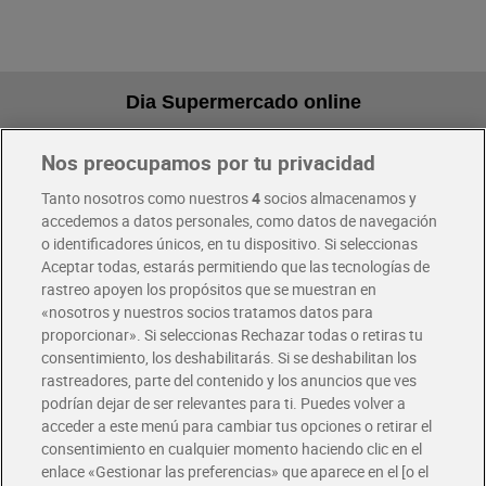
Dia Supermercado online
Nos preocupamos por tu privacidad
Pide hoy, recibe hoy
Entrega rápida y en la franja horaria que mejor te venga.
Tanto nosotros como nuestros
4
socios almacenamos y
accedemos a datos personales, como datos de navegación
o identificadores únicos, en tu dispositivo. Si seleccionas
Envío gratis por compras superiores a 100€
Aceptar todas, estarás permitiendo que las tecnologías de
Envío estandar por 4,99€
rastreo apoyen los propósitos que se muestran en
«nosotros y nuestros socios tratamos datos para
Glovo y Uber Eats
proporcionar». Si seleccionas Rechazar todas o retiras tu
Solicita tu factura de Glovo o Uber Eats
consentimiento, los deshabilitarás. Si se deshabilitan los
rastreadores, parte del contenido y los anuncios que ves
podrían dejar de ser relevantes para ti. Puedes volver a
Únete al CLUB Dia
acceder a este menú para cambiar tus opciones o retirar el
Disfruta las ventajas y ofertas exclusivas.
consentimiento en cualquier momento haciendo clic en el
Descárgate la APP Dia
enlace «Gestionar las preferencias» que aparece en el [o el