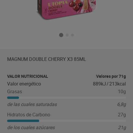
MAGNUM DOUBLE CHERRY X3 85ML
VALOR NUTRICIONAL
Valores por 71g
Valor energético
889kJ
/
213kcal
Grasas
10g
de las cuales saturadas
6,8g
Hidratos de Carbono
27g
de los cuales azúcares
21g