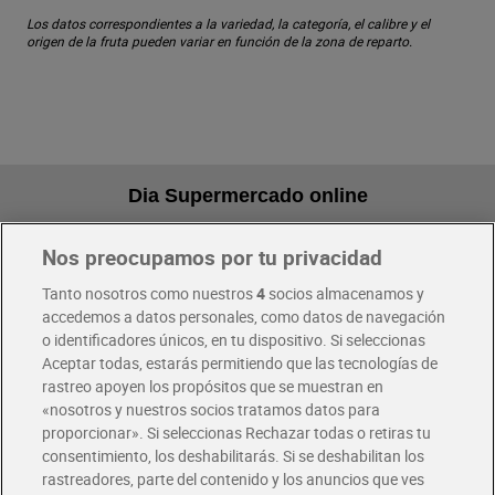
Los datos correspondientes a la variedad, la categoría, el calibre y el
origen de la fruta pueden variar en función de la zona de reparto.
Dia Supermercado online
Nos preocupamos por tu privacidad
Pide hoy, recibe hoy
Entrega rápida y en la franja horaria que mejor te venga.
Tanto nosotros como nuestros
4
socios almacenamos y
accedemos a datos personales, como datos de navegación
o identificadores únicos, en tu dispositivo. Si seleccionas
Envío gratis por compras superiores a 100€
Aceptar todas, estarás permitiendo que las tecnologías de
Envío estandar por 4,99€
rastreo apoyen los propósitos que se muestran en
«nosotros y nuestros socios tratamos datos para
Glovo y Uber Eats
proporcionar». Si seleccionas Rechazar todas o retiras tu
Solicita tu factura de Glovo o Uber Eats
consentimiento, los deshabilitarás. Si se deshabilitan los
rastreadores, parte del contenido y los anuncios que ves