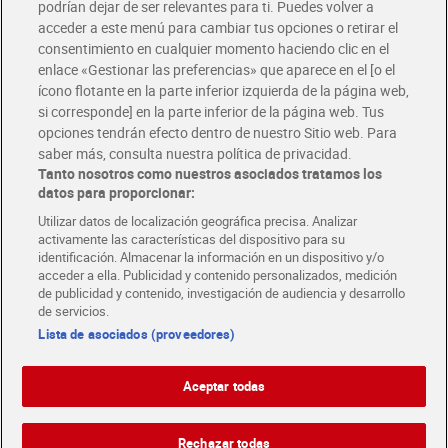
podrían dejar de ser relevantes para ti. Puedes volver a
Únete al CLUB Dia
acceder a este menú para cambiar tus opciones o retirar el
Disfruta las ventajas y ofertas exclusivas.
consentimiento en cualquier momento haciendo clic en el
Descárgate la APP Dia
enlace «Gestionar las preferencias» que aparece en el [o el
ícono flotante en la parte inferior izquierda de la página web,
Folletos y Tiendas
si corresponde] en la parte inferior de la página web. Tus
Descubre las mejores ofertas y busca tu tienda más cercana
opciones tendrán efecto dentro de nuestro Sitio web. Para
saber más, consulta nuestra política de privacidad.
Tanto nosotros como nuestros asociados tratamos los
Tarjeta MaX Dia
Te devuelve hasta 8€/mes de tus compras.
datos para proporcionar:
¡Solicita tu tarjeta de crédito aquí!
Utilizar datos de localización geográfica precisa. Analizar
activamente las características del dispositivo para su
RECETAS
COMER MEJOR CADA DIA
EMPLEO
identificación. Almacenar la información en un dispositivo y/o
acceder a ella. Publicidad y contenido personalizados, medición
COLABORA CON DIA
ABRE TU TIENDA
DIA CORPORATE
de publicidad y contenido, investigación de audiencia y desarrollo
de servicios.
Lista de asociados (proveedores)
Aceptar todas
Atención al cliente
Español
Español
Català
Rechazar todas