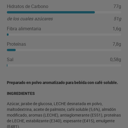
Hidratos de Carbono
77g
de los cuales azúcares
51g
Fibra alimentaria
1,6g
Proteínas
7,8g
Sal
0,58g
Preparado en polvo aromatizado para bebida con café soluble.
INGREDIENTES
Azúcar, jarabe de glucosa, LECHE desnatada en polvo,
maltodextrina, aceite de palmiste, café soluble (5,6%), almidón
modificado, aromas (LECHE), antiaglomerante (E551), proteínas
de LECHE, estabilizante (E340), espesante (E415), emulgente
(E481).