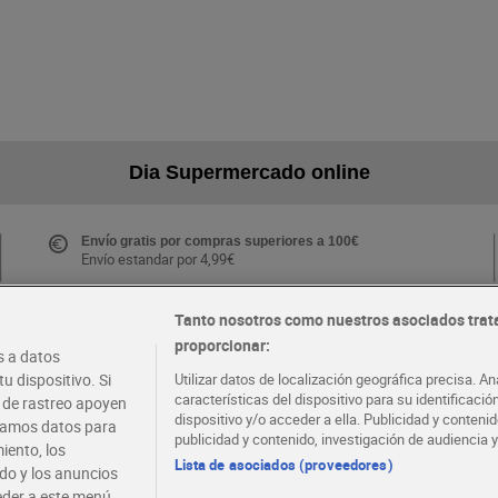
Dia Supermercado online
Envío gratis por compras superiores a 100€
Envío estandar por 4,99€
Tanto nosotros como nuestros asociados trat
proporcionar:
Folletos y Tiendas
 a datos
Descubre las mejores ofertas y busca tu tienda más
u dispositivo. Si
Utilizar datos de localización geográfica precisa. An
cercana
características del dispositivo para su identificaci
s de rastreo apoyen
dispositivo y/o acceder a ella. Publicidad y conten
atamos datos para
publicidad y contenido, investigación de audiencia y
iento, los
·
·
EMPLEO
COLABORA CON DIA
Lista de asociados (proveedores)
ido y los anuncios
ceder a este menú