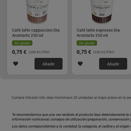
Café latte cappuccino Dia
Café latte espresso Dia
Arom'arte 250 ml
Arom'arte 250 ml
Sin gluten
Sin gluten
0,75 €
0,75 €
(3,00 €/LITRO)
(3,00 €/LITRO)
Añadir
Añadir
Compra Infusión infu relax Hornimans 20 unidades al mejor precio en la s
Te recomendamos que una vez recibido el producto leas detenidamente la inf
información nutricional, consejos de utilización/preparación, conservación
Los datos correspondientes a la variedad, la categoría, el calibre y el origen