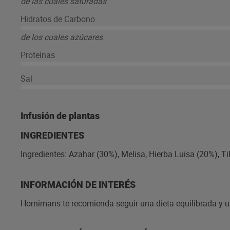
de las cuales saturadas
aromática. CÓMO PREPARAR ESTA INFUSIÓN: Primero calie
en la taza y vierte el agua. Finalmente, tapa la taza para q
Hidratos de Carbono
agua de 3 a 5 minutos, o si lo prefieres, no la saques. ¡Ad
descubre todas sus variedades e infinidad de sabores co
de los cuales azúcares
Proteínas
Sal
Infusión de plantas
INGREDIENTES
Ingredientes: Azahar (30%), Melisa, Hierba Luisa (20%), Ti
INFORMACIÓN DE INTERÉS
Hornimans te recomienda seguir una dieta equilibrada y un