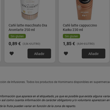
Café latte macchiato Dia
Café latte cappuccino
Arom'arte 250 ml
Kaiku 230 ml
Sin gluten
Sin gluten
0,89 €
1,85 €
(3,56 €/LITRO)
(8,04 €/LITRO)
Añadir
Añadir
ección de Infusiones. Todos los productos de Hornimans disponibles en supermerca
ormación que aparece en el etiquetado, ya que es posible que exista alguna variaci
 y así como cuanta información de carácter obligatorio y/o voluntario aparezcan e
 de la fruta pueden variar en función de la zona de reparto.