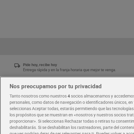
Pide hoy, recibe hoy
Entrega rápida y en la franja horaria que mejor te venga.
Nos preocupamos por tu privacidad
Únete al CLUB Dia
Tanto nosotros como nuestros
4
socios almacenamos y accedemos
Disfruta las ventajas y ofertas exclusivas.
personales, como datos de navegación o identificadores únicos, en t
Descárgate la APP Dia
seleccionas Aceptar todas, estarás permitiendo que las tecnología
los propósitos que se muestran en «nosotros y nuestros socios tr
proporcionar». Si seleccionas Rechazar todas o retiras tu consentim
·
·
RECETAS
COMER MEJOR CADA DIA
deshabilitarás. Si se deshabilitan los rastreadores, parte del conten
que ves podrían dejar de ser relevantes para ti. Puedes volver a ac