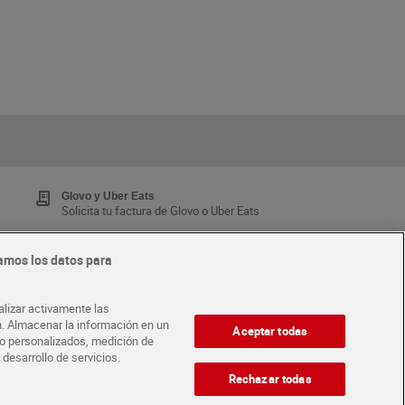
Glovo y Uber Eats
Solicita tu factura de Glovo o Uber Eats
amos los datos para
Tarjeta MaX Dia
Te devuelve hasta 8€/mes de tus compras.
alizar activamente las
¡Solicita tu tarjeta de crédito aquí!
ón. Almacenar la información en un
Aceptar todas
ido personalizados, medición de
 desarrollo de servicios.
·
ABRE TU TIENDA
DIA CORPORATE
Rechazar todas