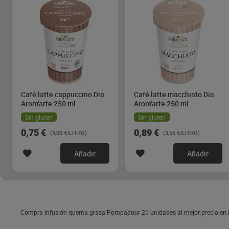
Café latte cappuccino Dia
Café latte macchiato Dia
Arom'arte 250 ml
Arom'arte 250 ml
Sin gluten
Sin gluten
0,75 €
0,89 €
(3,00 €/LITRO)
(3,56 €/LITRO)
Añadir
Añadir
Compra Infusión quema grasa Pompadour 20 unidades al mejor precio en l