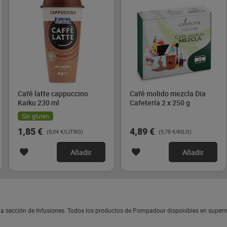
Café latte cappuccino
Café molido mezcla Dia
Kaiku 230 ml
Cafetería 2 x 250 g
Sin gluten
1,85 €
4,89 €
(8,04 €/LITRO)
(9,78 €/KILO)
Añadir
Añadir
a sección de Infusiones. Todos los productos de Pompadour disponibles en super