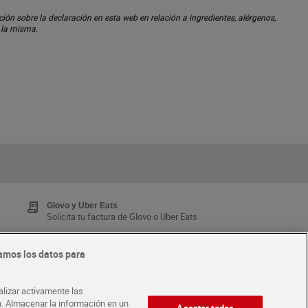
ón sobre la declaración en esta web en relación a ingredientes, alérgenos,
n la misma.
Glovo y Uber Eats
Solicita tu factura de Glovo o Uber Eats
amos los datos para
Tarjeta MaX Dia
Te devuelve hasta 8€/mes de tus compras.
alizar activamente las
¡Solicita tu tarjeta de crédito aquí!
ón. Almacenar la información en un