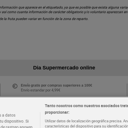
ormación que aparece en el etiquetado, ya que es posible que exista alguna variaci
 y así como cuanta información de carácter obligatorio y/o voluntario aparezcan e
 de la fruta pueden variar en función de la zona de reparto.
Dia Supermercado online
Envío gratis por compras superiores a 100€
Envío estandar por 4,99€
Tanto nosotros como nuestros asociados trat
proporcionar:
Folletos y Tiendas
 a datos
Descubre las mejores ofertas y busca tu tienda más
u dispositivo. Si
Utilizar datos de localización geográfica precisa. An
cercana
características del dispositivo para su identificaci
s de rastreo apoyen