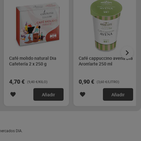
Café molido natural Dia
Café cappuccino avena Dia
Cafetería 2 x 250 g
Arom'arte 250 ml
4,70 €
0,90 €
(9,40 €/KILO)
(3,60 €/LITRO)
Añadir
Añadir
mercados DIA.