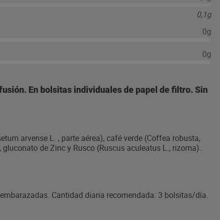
0,1g
0g
0g
sión. En bolsitas individuales de papel de filtro. Sin
setum arvense L. , parte aérea), café verde (Coffea robusta,
sa, gluconato de Zinc y Rusco (Ruscus aculeatus L., rizoma).
 embarazadas. Cantidad diaria recomendada: 3 bolsitas/día.