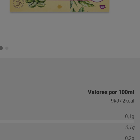
Valores por 100ml
9kJ
/
2kcal
0,1g
0,1g
0,2g