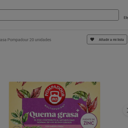
El
rasa Pompadour 20 unidades
Añadir a mi lista