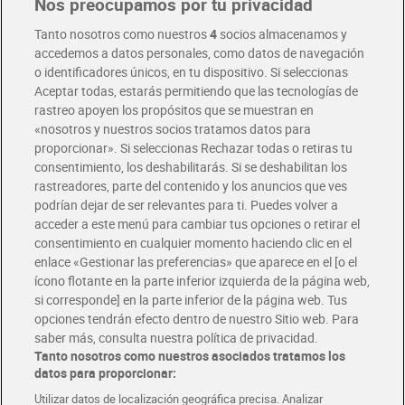
Nos preocupamos por tu privacidad
Pide hoy, recibe hoy
Entrega rápida y en la franja horaria que mejor te venga.
Tanto nosotros como nuestros
4
socios almacenamos y
accedemos a datos personales, como datos de navegación
o identificadores únicos, en tu dispositivo. Si seleccionas
Envío gratis por compras superiores a 100€
Aceptar todas, estarás permitiendo que las tecnologías de
Envío estandar por 4,99€
rastreo apoyen los propósitos que se muestran en
«nosotros y nuestros socios tratamos datos para
Glovo y Uber Eats
proporcionar». Si seleccionas Rechazar todas o retiras tu
Solicita tu factura de Glovo o Uber Eats
consentimiento, los deshabilitarás. Si se deshabilitan los
rastreadores, parte del contenido y los anuncios que ves
podrían dejar de ser relevantes para ti. Puedes volver a
Únete al CLUB Dia
acceder a este menú para cambiar tus opciones o retirar el
Disfruta las ventajas y ofertas exclusivas.
consentimiento en cualquier momento haciendo clic en el
Descárgate la APP Dia
enlace «Gestionar las preferencias» que aparece en el [o el
ícono flotante en la parte inferior izquierda de la página web,
Folletos y Tiendas
si corresponde] en la parte inferior de la página web. Tus
Descubre las mejores ofertas y busca tu tienda más cercana
opciones tendrán efecto dentro de nuestro Sitio web. Para
saber más, consulta nuestra política de privacidad.
Tanto nosotros como nuestros asociados tratamos los
Tarjeta MaX Dia
Te devuelve hasta 8€/mes de tus compras.
datos para proporcionar:
¡Solicita tu tarjeta de crédito aquí!
Utilizar datos de localización geográfica precisa. Analizar