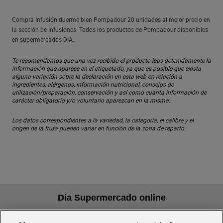
Compra Infusión duerme bien Pompadour 20 unidades al mejor precio en
la sección de Infusiones. Todos los productos de Pompadour disponibles
en supermercados DIA.
Te recomendamos que una vez recibido el producto leas detenidamente la
información que aparece en el etiquetado, ya que es posible que exista
alguna variación sobre la declaración en esta web en relación a
ingredientes, alérgenos, información nutricional, consejos de
utilización/preparación, conservación y así como cuanta información de
carácter obligatorio y/o voluntario aparezcan en la misma.
Los datos correspondientes a la variedad, la categoría, el calibre y el
origen de la fruta pueden variar en función de la zona de reparto.
Dia Supermercado online