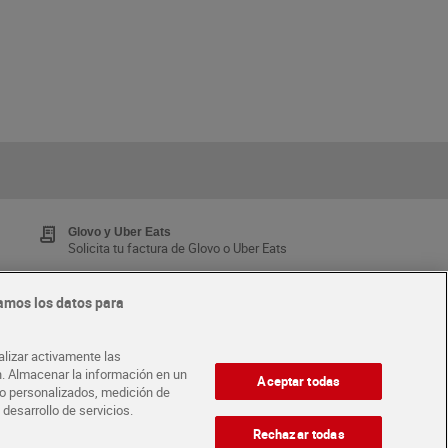
Glovo y Uber Eats
Solicita tu factura de Glovo o Uber Eats
amos los datos para
Tarjeta MaX Dia
Te devuelve hasta 8€/mes de tus compras.
alizar activamente las
¡Solicita tu tarjeta de crédito aquí!
ón. Almacenar la información en un
Aceptar todas
ido personalizados, medición de
 desarrollo de servicios.
·
ABRE TU TIENDA
DIA CORPORATE
Rechazar todas