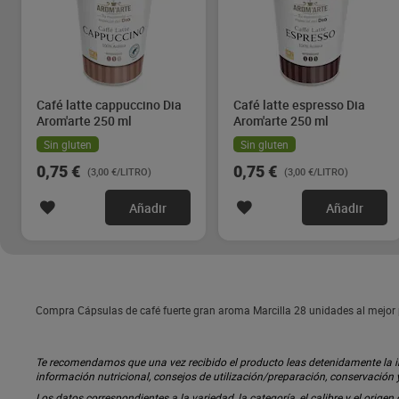
Café latte cappuccino Dia
Café latte espresso Dia
Arom'arte 250 ml
Arom'arte 250 ml
Sin gluten
Sin gluten
0,75 €
0,75 €
(3,00 €/LITRO)
(3,00 €/LITRO)
Añadir
Añadir
Compra Cápsulas de café fuerte gran aroma Marcilla 28 unidades al mejor p
Te recomendamos que una vez recibido el producto leas detenidamente la inf
información nutricional, consejos de utilización/preparación, conservación
Los datos correspondientes a la variedad, la categoría, el calibre y el origen