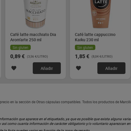
Café latte macchiato Dia
Café latte cappuccino
Arom'arte 250 ml
Kaiku 230 ml
Sin gluten
Sin gluten
0,89 €
1,85 €
(3,56 €/LITRO)
(8,04 €/LITRO)
Añadir
Añadir
recio en la sección de Otras cápsulas compatibles. Todos los productos de Marcil
ormación que aparece en el etiquetado, ya que es posible que exista alguna variaci
 y así como cuanta información de carácter obligatorio y/o voluntario aparezcan e
 de la fruta pueden variar en función de la zona de reparto.