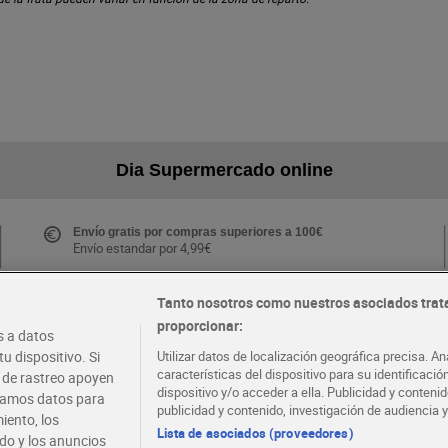
Dia Supermercado online
Envío gratis por compras superiores a 100€
Envío estandar por 4,99€
Tanto nosotros como nuestros asociados trat
proporcionar:
Folletos y Tiendas
 a datos
Descubre las mejores ofertas y busca tu tienda más
u dispositivo. Si
Utilizar datos de localización geográfica precisa. An
cercana
características del dispositivo para su identificaci
s de rastreo apoyen
dispositivo y/o acceder a ella. Publicidad y conten
atamos datos para
publicidad y contenido, investigación de audiencia y
iento, los
·
·
EMPLEO
COLABORA CON DIA
Lista de asociados (proveedores)
ido y los anuncios