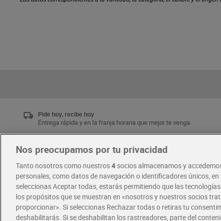
Pide hoy, recibe hoy
Entrega rápida y en la franja horaria que mejor te venga.
Nos preocupamos por tu privacidad
Únete al CLUB Dia
Tanto nosotros como nuestros
4
socios almacenamos y accedemos
Disfruta las ventajas y ofertas exclusivas.
personales, como datos de navegación o identificadores únicos, en t
Descárgate la APP Dia
seleccionas Aceptar todas, estarás permitiendo que las tecnología
los propósitos que se muestran en «nosotros y nuestros socios tr
proporcionar». Si seleccionas Rechazar todas o retiras tu consentim
·
·
RECETAS
COMER MEJOR CADA DIA
deshabilitarás. Si se deshabilitan los rastreadores, parte del conten