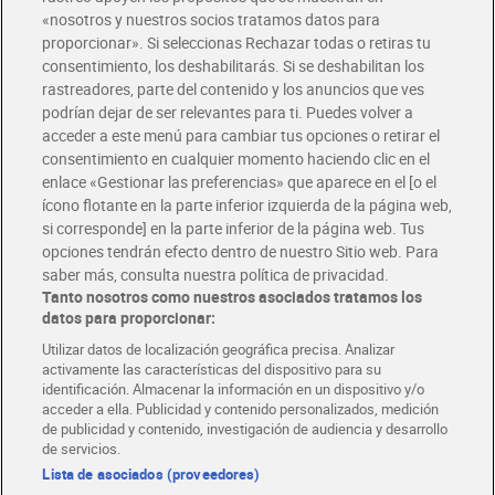
«nosotros y nuestros socios tratamos datos para
Glovo y Uber Eats
proporcionar». Si seleccionas Rechazar todas o retiras tu
Solicita tu factura de Glovo o Uber Eats
consentimiento, los deshabilitarás. Si se deshabilitan los
rastreadores, parte del contenido y los anuncios que ves
podrían dejar de ser relevantes para ti. Puedes volver a
Únete al CLUB Dia
acceder a este menú para cambiar tus opciones o retirar el
Disfruta las ventajas y ofertas exclusivas.
consentimiento en cualquier momento haciendo clic en el
Descárgate la APP Dia
enlace «Gestionar las preferencias» que aparece en el [o el
ícono flotante en la parte inferior izquierda de la página web,
Folletos y Tiendas
si corresponde] en la parte inferior de la página web. Tus
Descubre las mejores ofertas y busca tu tienda más cercana
opciones tendrán efecto dentro de nuestro Sitio web. Para
saber más, consulta nuestra política de privacidad.
Tanto nosotros como nuestros asociados tratamos los
Tarjeta MaX Dia
Te devuelve hasta 8€/mes de tus compras.
datos para proporcionar:
¡Solicita tu tarjeta de crédito aquí!
Utilizar datos de localización geográfica precisa. Analizar
activamente las características del dispositivo para su
RECETAS
COMER MEJOR CADA DIA
EMPLEO
identificación. Almacenar la información en un dispositivo y/o
acceder a ella. Publicidad y contenido personalizados, medición
COLABORA CON DIA
ABRE TU TIENDA
DIA CORPORATE
de publicidad y contenido, investigación de audiencia y desarrollo
de servicios.
Lista de asociados (proveedores)