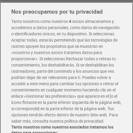
Nos preocupamos por tu privacidad
Pide hoy, recibe hoy
Entrega rápida y en la franja horaria que mejor te venga.
Tanto nosotros como nuestros
4
socios almacenamos y
accedemos a datos personales, como datos de navegación
o identificadores únicos, en tu dispositivo. Si seleccionas
Envío gratis por compras superiores a 100€
Aceptar todas, estarás permitiendo que las tecnologías de
Envío estandar por 4,99€
rastreo apoyen los propósitos que se muestran en
«nosotros y nuestros socios tratamos datos para
Glovo y Uber Eats
proporcionar». Si seleccionas Rechazar todas o retiras tu
Solicita tu factura de Glovo o Uber Eats
consentimiento, los deshabilitarás. Si se deshabilitan los
rastreadores, parte del contenido y los anuncios que ves
podrían dejar de ser relevantes para ti. Puedes volver a
Únete al CLUB Dia
acceder a este menú para cambiar tus opciones o retirar el
Disfruta las ventajas y ofertas exclusivas.
consentimiento en cualquier momento haciendo clic en el
Descárgate la APP Dia
enlace «Gestionar las preferencias» que aparece en el [o el
ícono flotante en la parte inferior izquierda de la página web,
Folletos y Tiendas
si corresponde] en la parte inferior de la página web. Tus
Descubre las mejores ofertas y busca tu tienda más cercana
opciones tendrán efecto dentro de nuestro Sitio web. Para
saber más, consulta nuestra política de privacidad.
Tanto nosotros como nuestros asociados tratamos los
Tarjeta MaX Dia
Te devuelve hasta 8€/mes de tus compras.
datos para proporcionar: