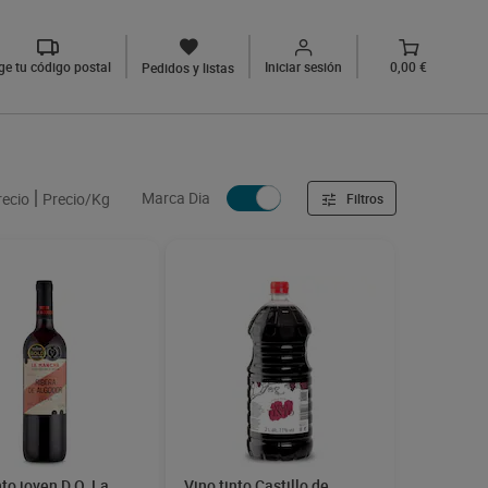
ige tu código postal
Iniciar sesión
0,00 €
Pedidos y listas
Marca Dia
recio
Precio/Kg
Filtros
nto joven D.O. La
Vino tinto Castillo de