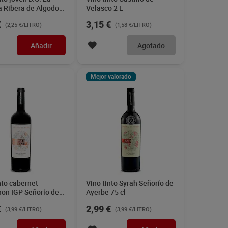
 Ribera de Algodor
Velasco 2 L
€
3,15 €
(2,25 €/LITRO)
(1,58 €/LITRO)
Añadir
Agotado
Mejor valorado
nto cabernet
Vino tinto Syrah Señorío de
non IGP Señorío de
Ayerbe 75 cl
75 cl
€
2,99 €
(3,99 €/LITRO)
(3,99 €/LITRO)