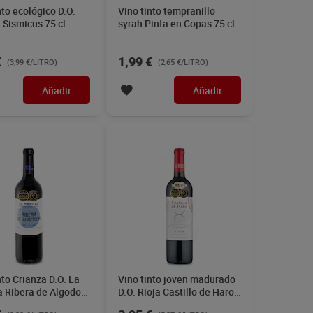
nto ecológico D.O.
Vino tinto tempranillo
 Sismicus 75 cl
syrah Pinta en Copas 75 cl
€
1,99 €
(3,99 €/LITRO)
(2,65 €/LITRO)
Añadir
Añadir
nto Crianza D.O. La
Vino tinto joven madurado
 Ribera de Algodor
D.O. Rioja Castillo de Haro
75 cl