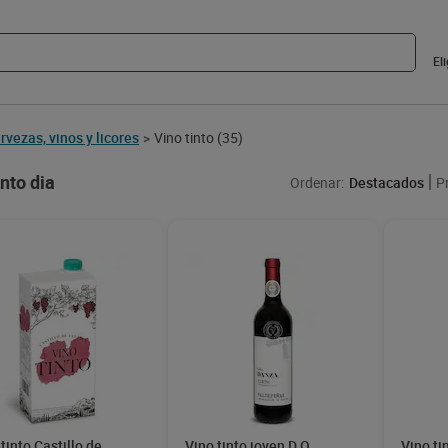
El
rvezas, vinos y licores
Vino tinto
(35)
>
into dia
Ordenar:
Destacados
P
tinto Castillo de
Vino tinto joven D.O.
Vino ti