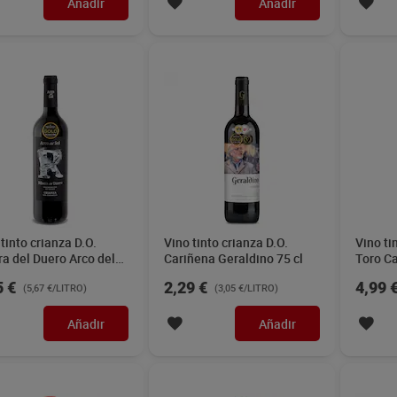
Añadir
Añadir
tinto crianza D.O.
Vino tinto crianza D.O.
Vino ti
ra del Duero Arco del
Cariñena Geraldino 75 cl
Toro Ca
5 cl
5 €
2,29 €
4,99 
(5,67 €/LITRO)
(3,05 €/LITRO)
Añadir
Añadir