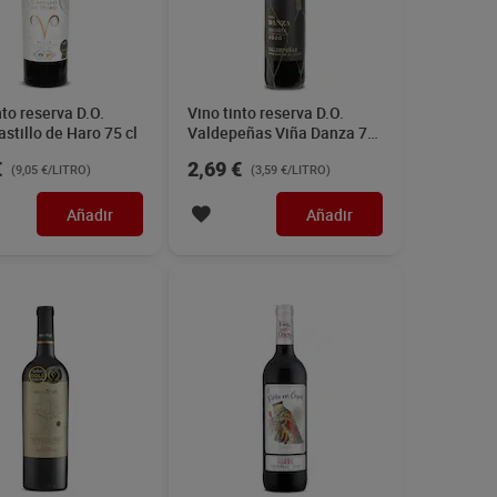
nto reserva D.O.
Vino tinto reserva D.O.
astillo de Haro 75 cl
Valdepeñas Viña Danza 75
cl
€
2,69 €
(9,05 €/LITRO)
(3,59 €/LITRO)
Añadir
Añadir