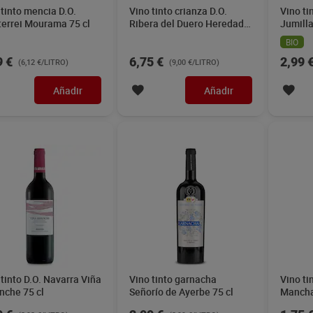
 tinto mencia D.O.
Vino tinto crianza D.O.
Vino ti
errei Mourama 75 cl
Ribera del Duero Heredad
Jumilla
Baran 75 cl
BIO
9 €
6,75 €
2,99 
(6,12 €/LITRO)
(9,00 €/LITRO)
Añadir
Añadir
 tinto D.O. Navarra Viña
Vino tinto garnacha
Vino ti
nche 75 cl
Señorío de Ayerbe 75 cl
Mancha
75 cl