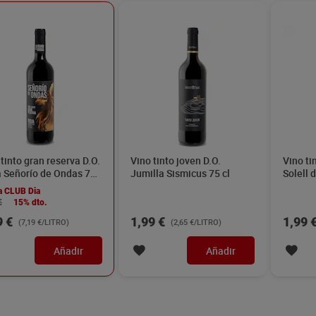
tinto gran reserva D.O.
Vino tinto joven D.O.
Vino ti
a Señorío de Ondas 75
Jumilla Sismicus 75 cl
Solell d
a CLUB Dia
€
15% dto.
9 €
1,99 €
1,99 
(7,19 €/LITRO)
(2,65 €/LITRO)
Añadir
Añadir