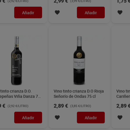
9 €
2,99 €
1,75 
(2,92 €/LITRO)
(3,99 €/LITRO)
Añadir
Añadir
tinto crianza D.O.
Vino tinto crianza D.O Rioja
Vino ti
epeñas Viña Danza 75
Señorío de Ondas 75 cl
Cariñen
9 €
2,89 €
2,89 
(2,92 €/LITRO)
(3,85 €/LITRO)
Añadir
Añadir