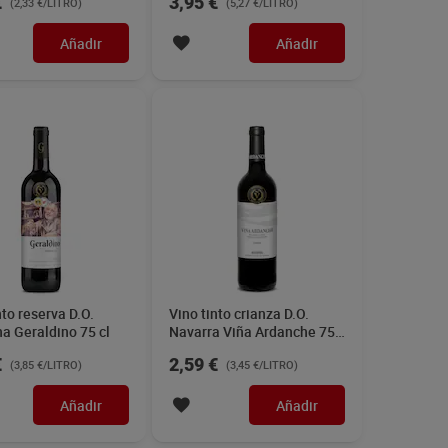
€
3,95 €
(2,33 €/LITRO)
(5,27 €/LITRO)
Añadir
Añadir
nto reserva D.O.
Vino tinto crianza D.O.
a Geraldino 75 cl
Navarra Viña Ardanche 75
cl
€
2,59 €
(3,85 €/LITRO)
(3,45 €/LITRO)
Añadir
Añadir