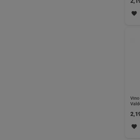
2,1
Vino 
Vald
cl
2,1