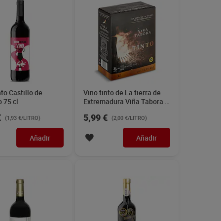
nto Castillo de
Vino tinto de La tierra de
 75 cl
Extremadura Viña Tabora 3
L
€
5,99 €
(1,93 €/LITRO)
(2,00 €/LITRO)
Añadir
Añadir