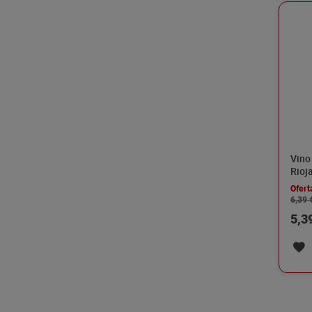
Vino 
Rioj
cl
Ofert
6,39 
5,3