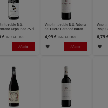
tinto roble D.O.
Vino tinto roble D.O. Ribera
Vino ti
ntano Cepa ineo 75 cl
del Duero Heredad Baran
Rioja C
75 cl
0 €
4,99 €
6,79 
(5,47 €/LITRO)
(6,65 €/LITRO)
Añadir
Añadir