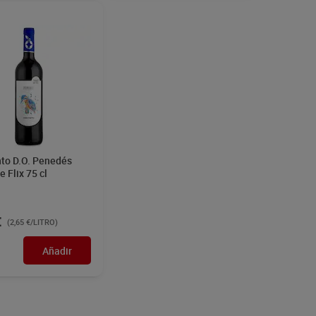
nto D.O. Penedés
e Flix 75 cl
€
(2,65 €/LITRO)
Añadir