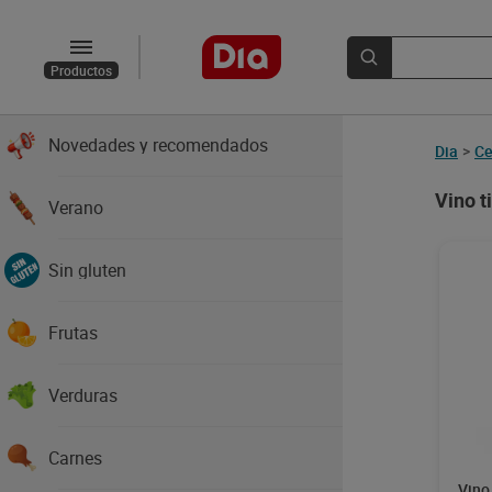
Productos
Novedades y recomendados
Dia
>
Ce
Vino t
Verano
Sin gluten
Frutas
Verduras
Carnes
Vino 