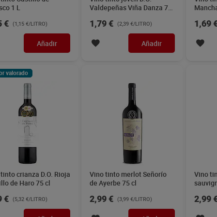
sco 1 L
Valdepeñas Viña Danza 75
Mancha
cl
75 cl
5 €
1,79 €
1,69 
(1,15 €/LITRO)
(2,39 €/LITRO)
Añadir
Añadir
or valorado
tinto crianza D.O. Rioja
Vino tinto merlot Señorío
Vino ti
llo de Haro 75 cl
de Ayerbe 75 cl
sauvig
Ayerbe 
9 €
2,99 €
2,99 
(5,32 €/LITRO)
(3,99 €/LITRO)