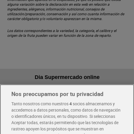
alguna variación sobre la declaración en esta web en relación a
ingredientes, alérgenos, información nutricional, consejos de
utilización/preparación, conservación y así como cuanta información de
carácter obligatorio y/o voluntario aparezcan en la misma.
Los datos correspondientes a la variedad, la categoría, el calibre y el
origen de la fruta pueden variar en función de la zona de reparto.
Dia Supermercado online
Nos preocupamos por tu privacidad
Pide hoy, recibe hoy
Entrega rápida y en la franja horaria que mejor te venga.
Tanto nosotros como nuestros
4
socios almacenamos y
accedemos a datos personales, como datos de navegación
o identificadores únicos, en tu dispositivo. Si seleccionas
Envío gratis por compras superiores a 100€
Aceptar todas, estarás permitiendo que las tecnologías de
Envío estandar por 4,99€
rastreo apoyen los propósitos que se muestran en