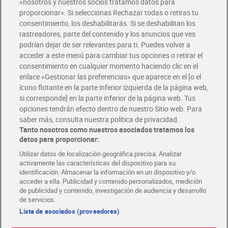
«nosotros y nuestros socios tratamos datos para
Glovo y Uber Eats
proporcionar». Si seleccionas Rechazar todas o retiras tu
Solicita tu factura de Glovo o Uber Eats
consentimiento, los deshabilitarás. Si se deshabilitan los
rastreadores, parte del contenido y los anuncios que ves
podrían dejar de ser relevantes para ti. Puedes volver a
Únete al CLUB Dia
acceder a este menú para cambiar tus opciones o retirar el
Disfruta las ventajas y ofertas exclusivas.
consentimiento en cualquier momento haciendo clic en el
Descárgate la APP Dia
enlace «Gestionar las preferencias» que aparece en el [o el
ícono flotante en la parte inferior izquierda de la página web,
Folletos y Tiendas
si corresponde] en la parte inferior de la página web. Tus
Descubre las mejores ofertas y busca tu tienda más cercana
opciones tendrán efecto dentro de nuestro Sitio web. Para
saber más, consulta nuestra política de privacidad.
Tanto nosotros como nuestros asociados tratamos los
Tarjeta MaX Dia
Te devuelve hasta 8€/mes de tus compras.
datos para proporcionar:
¡Solicita tu tarjeta de crédito aquí!
Utilizar datos de localización geográfica precisa. Analizar
activamente las características del dispositivo para su
RECETAS
COMER MEJOR CADA DIA
EMPLEO
identificación. Almacenar la información en un dispositivo y/o
acceder a ella. Publicidad y contenido personalizados, medición
COLABORA CON DIA
ABRE TU TIENDA
DIA CORPORATE
de publicidad y contenido, investigación de audiencia y desarrollo
de servicios.
Lista de asociados (proveedores)