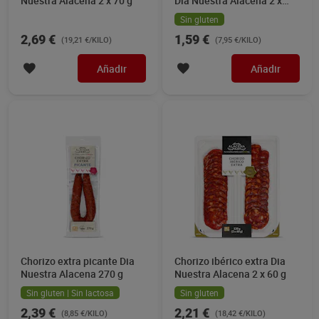
Nuestra Alacena 2 x 70 g
Dia Nuestra Alacena 2 x
100 g
Sin gluten
2,69 €
1,59 €
(19,21 €/KILO)
(7,95 €/KILO)
Añadir
Añadir
Chorizo extra picante Dia
Chorizo ibérico extra Dia
Nuestra Alacena 270 g
Nuestra Alacena 2 x 60 g
Sin gluten | Sin lactosa
Sin gluten
2,39 €
2,21 €
(8,85 €/KILO)
(18,42 €/KILO)