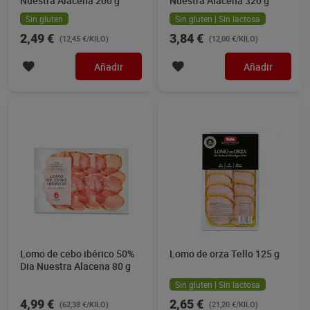
Nuestra Alacena 200 g
Nuestra Alacena 320 g
Sin gluten
Sin gluten | Sin lactosa
2,49 €
3,84 €
(12,45 €/KILO)
(12,00 €/KILO)
Añadir
Añadir
Lomo de cebo ibérico 50%
Lomo de orza Tello 125 g
Dia Nuestra Alacena 80 g
Sin gluten | Sin lactosa
4,99 €
2,65 €
(62,38 €/KILO)
(21,20 €/KILO)