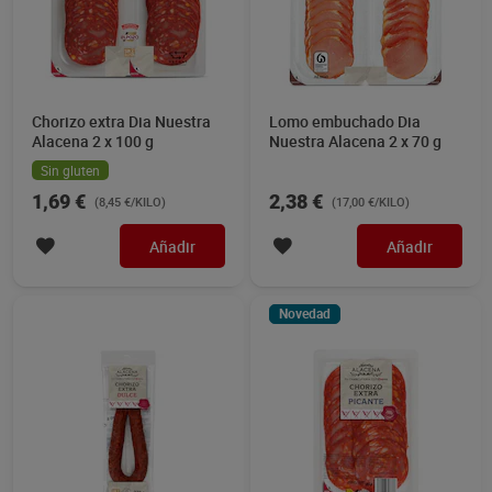
Chorizo extra Dia Nuestra
Lomo embuchado Dia
Alacena 2 x 100 g
Nuestra Alacena 2 x 70 g
Sin gluten
1,69 €
2,38 €
(8,45 €/KILO)
(17,00 €/KILO)
Añadir
Añadir
Novedad