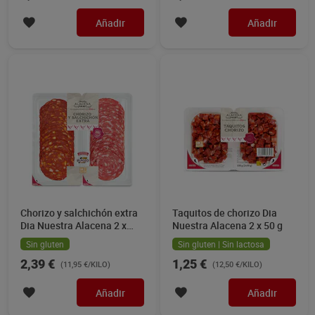
Añadir
Añadir
Chorizo y salchichón extra
Taquitos de chorizo Dia
Dia Nuestra Alacena 2 x
Nuestra Alacena 2 x 50 g
100 g
Sin gluten
Sin gluten | Sin lactosa
2,39 €
1,25 €
(11,95 €/KILO)
(12,50 €/KILO)
Añadir
Añadir