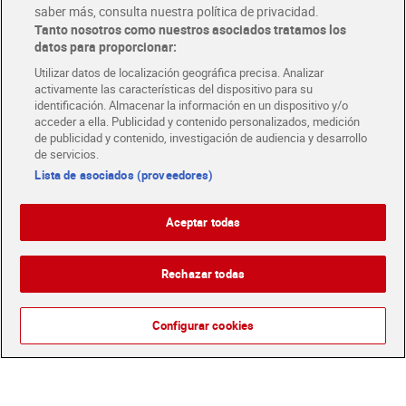
saber más, consulta nuestra política de privacidad.
Tanto nosotros como nuestros asociados tratamos los
datos para proporcionar:
Utilizar datos de localización geográfica precisa. Analizar
activamente las características del dispositivo para su
identificación. Almacenar la información en un dispositivo y/o
acceder a ella. Publicidad y contenido personalizados, medición
de publicidad y contenido, investigación de audiencia y desarrollo
de servicios.
Lista de asociados (proveedores)
Chorizo ibérico extra Villar
Chorizo dulce Palacios 250
90 g
g
Aceptar todas
Sin gluten | Sin lactosa
2,49 €
4,05 €
(27,67 €/KILO)
(16,20 €/KILO)
Rechazar todas
Añadir
Añadir
Configurar cookies