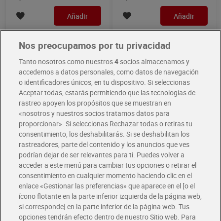
Añadir
Añadir
Nos preocupamos por tu privacidad
Novedad
Tanto nosotros como nuestros
4
socios almacenamos y
accedemos a datos personales, como datos de navegación
o identificadores únicos, en tu dispositivo. Si seleccionas
Aceptar todas, estarás permitiendo que las tecnologías de
rastreo apoyen los propósitos que se muestran en
«nosotros y nuestros socios tratamos datos para
proporcionar». Si seleccionas Rechazar todas o retiras tu
consentimiento, los deshabilitarás. Si se deshabilitan los
rastreadores, parte del contenido y los anuncios que ves
Lomo de cebo de campo
Pétalos de lomo 50% duroc
podrían dejar de ser relevantes para ti. Puedes volver a
ibérico Villar 90 g
Dia Nuestra Alacena 80 g
acceder a este menú para cambiar tus opciones o retirar el
5,49 €
1,99 €
consentimiento en cualquier momento haciendo clic en el
(61,00 €/KILO)
(24,88 €/KILO)
enlace «Gestionar las preferencias» que aparece en el [o el
Añadir
Añadir
ícono flotante en la parte inferior izquierda de la página web,
si corresponde] en la parte inferior de la página web. Tus
opciones tendrán efecto dentro de nuestro Sitio web. Para