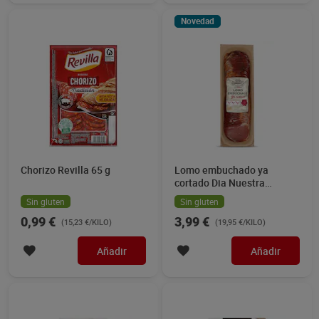
Novedad
Chorizo Revilla 65 g
Lomo embuchado ya
cortado Dia Nuestra
Alacena 200 g
Sin gluten
Sin gluten
0,99 €
3,99 €
(15,23 €/KILO)
(19,95 €/KILO)
Añadir
Añadir