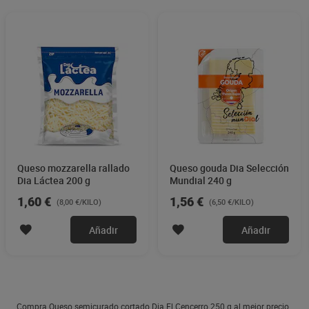
Queso mozzarella rallado
Queso gouda Dia Selección
Dia Láctea 200 g
Mundial 240 g
1,60 €
1,56 €
(8,00 €/KILO)
(6,50 €/KILO)
Añadir
Añadir
Compra Queso semicurado cortado Dia El Cencerro 250 g al mejor precio