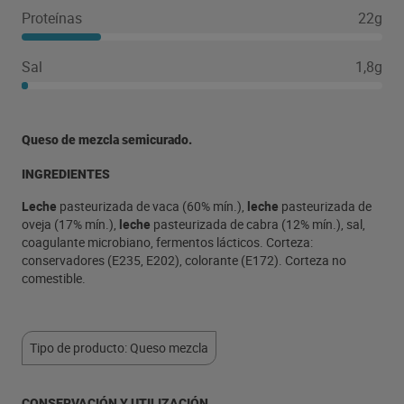
Proteínas
22g
Sal
1,8g
Queso de mezcla semicurado.
INGREDIENTES
Leche
pasteurizada de vaca (60% mín.),
leche
pasteurizada de
oveja (17% mín.),
leche
pasteurizada de cabra (12% mín.), sal,
coagulante microbiano, fermentos lácticos. Corteza:
conservadores (E235, E202), colorante (E172). Corteza no
comestible.
Tipo de producto: Queso mezcla
CONSERVACIÓN Y UTILIZACIÓN