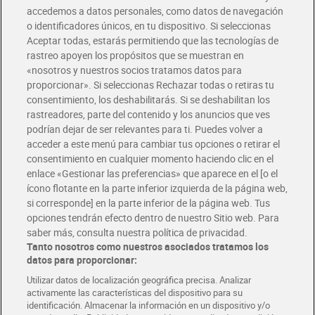
accedemos a datos personales, como datos de navegación
o identificadores únicos, en tu dispositivo. Si seleccionas
Envío gratis por compras superiores a 100€
Aceptar todas, estarás permitiendo que las tecnologías de
Envío estandar por 4,99€
rastreo apoyen los propósitos que se muestran en
«nosotros y nuestros socios tratamos datos para
Glovo y Uber Eats
proporcionar». Si seleccionas Rechazar todas o retiras tu
Solicita tu factura de Glovo o Uber Eats
consentimiento, los deshabilitarás. Si se deshabilitan los
rastreadores, parte del contenido y los anuncios que ves
podrían dejar de ser relevantes para ti. Puedes volver a
Únete al CLUB Dia
acceder a este menú para cambiar tus opciones o retirar el
Disfruta las ventajas y ofertas exclusivas.
consentimiento en cualquier momento haciendo clic en el
Descárgate la APP Dia
enlace «Gestionar las preferencias» que aparece en el [o el
ícono flotante en la parte inferior izquierda de la página web,
Folletos y Tiendas
si corresponde] en la parte inferior de la página web. Tus
Descubre las mejores ofertas y busca tu tienda más cercana
opciones tendrán efecto dentro de nuestro Sitio web. Para
saber más, consulta nuestra política de privacidad.
Tanto nosotros como nuestros asociados tratamos los
Tarjeta MaX Dia
Te devuelve hasta 8€/mes de tus compras.
datos para proporcionar:
¡Solicita tu tarjeta de crédito aquí!
Utilizar datos de localización geográfica precisa. Analizar
activamente las características del dispositivo para su
RECETAS
COMER MEJOR CADA DIA
EMPLEO
identificación. Almacenar la información en un dispositivo y/o