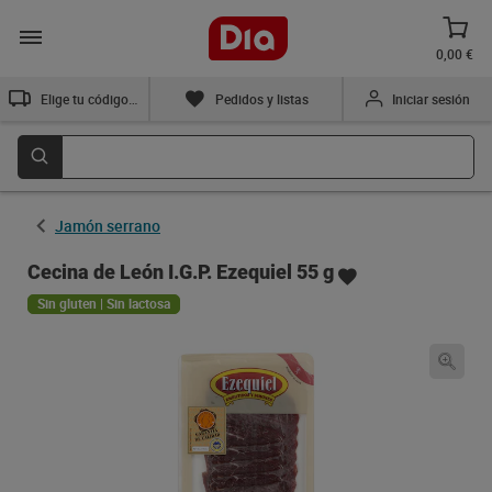
0,00 €
Elige tu código postal
Pedidos y listas
Iniciar sesión
Jamón serrano
Cecina de León I.G.P. Ezequiel 55 g
Sin gluten | Sin lactosa