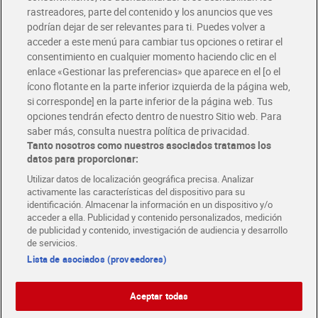
rastreadores, parte del contenido y los anuncios que ves
podrían dejar de ser relevantes para ti. Puedes volver a
Únete al CLUB Dia
acceder a este menú para cambiar tus opciones o retirar el
Disfruta las ventajas y ofertas exclusivas.
consentimiento en cualquier momento haciendo clic en el
Descárgate la APP Dia
enlace «Gestionar las preferencias» que aparece en el [o el
ícono flotante en la parte inferior izquierda de la página web,
Folletos y Tiendas
si corresponde] en la parte inferior de la página web. Tus
Descubre las mejores ofertas y busca tu tienda más cercana
opciones tendrán efecto dentro de nuestro Sitio web. Para
saber más, consulta nuestra política de privacidad.
Tanto nosotros como nuestros asociados tratamos los
Tarjeta MaX Dia
Te devuelve hasta 8€/mes de tus compras.
datos para proporcionar:
¡Solicita tu tarjeta de crédito aquí!
Utilizar datos de localización geográfica precisa. Analizar
activamente las características del dispositivo para su
RECETAS
COMER MEJOR CADA DIA
EMPLEO
identificación. Almacenar la información en un dispositivo y/o
acceder a ella. Publicidad y contenido personalizados, medición
COLABORA CON DIA
ABRE TU TIENDA
DIA CORPORATE
de publicidad y contenido, investigación de audiencia y desarrollo
de servicios.
Lista de asociados (proveedores)
Aceptar todas
Atención al cliente
Español
Español