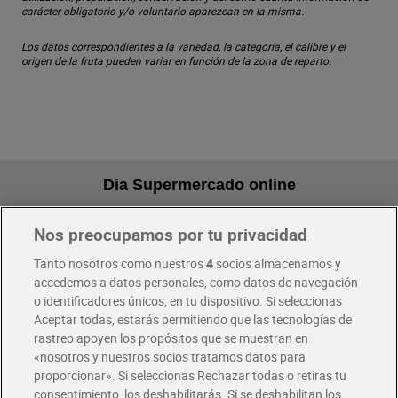
carácter obligatorio y/o voluntario aparezcan en la misma.
Los datos correspondientes a la variedad, la categoría, el calibre y el
origen de la fruta pueden variar en función de la zona de reparto.
Dia Supermercado online
Nos preocupamos por tu privacidad
Pide hoy, recibe hoy
Entrega rápida y en la franja horaria que mejor te venga.
Tanto nosotros como nuestros
4
socios almacenamos y
accedemos a datos personales, como datos de navegación
o identificadores únicos, en tu dispositivo. Si seleccionas
Envío gratis por compras superiores a 100€
Aceptar todas, estarás permitiendo que las tecnologías de
Envío estandar por 4,99€
rastreo apoyen los propósitos que se muestran en
«nosotros y nuestros socios tratamos datos para
Glovo y Uber Eats
proporcionar». Si seleccionas Rechazar todas o retiras tu
Solicita tu factura de Glovo o Uber Eats
consentimiento, los deshabilitarás. Si se deshabilitan los