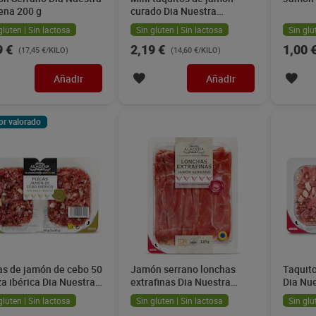
ena 200 g
curado Dia Nuestra
Alacena 2 x 75 g
gluten | Sin lactosa
Sin gluten | Sin lactosa
Sin glu
9 €
2,19 €
1,00 
(17,45 €/KILO)
(14,60 €/KILO)
Añadir
Añadir
or valorado
as de jamón de cebo 50
Jamón serrano lonchas
Taquit
za ibérica Dia Nuestra
extrafinas Dia Nuestra
Dia Nue
ena 60 g
Alacena 120 g
g
gluten | Sin lactosa
Sin gluten | Sin lactosa
Sin glu