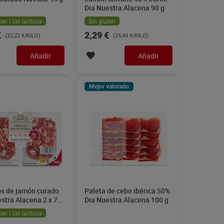
Dia Nuestra Alacena 90 g
ten | Sin lactosa
Sin gluten
€
2,29 €
(22,22 €/KILO)
(25,44 €/KILO)
Añadir
Añadir
Mejor valorado
os de jamón curado
Paleta de cebo ibérica 50%
stra Alacena 2 x 75
Dia Nuestra Alacena 100 g
ten | Sin lactosa