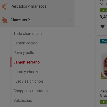
Alac
Pescados y mariscos
Sin 
3,4
Charcutería
Todo charcutería
Mej
Jamón cocido
Pavo y pollo
Jamón serrano
Lomo y chorizo
Fuet y salchichón
Chopped y mortadela
Pizc
% ra
Alac
Salchichas
Sin 