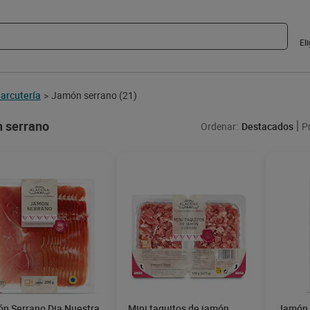
El
arcutería
Jamón serrano
(21)
>
 serrano
Ordenar:
Destacados
P
n Serrano Dia Nuestra
Mini taquitos de jamón
Jamón 