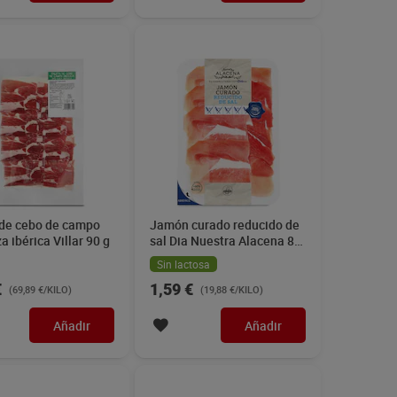
 de cebo de campo
Jamón curado reducido de
a ibérica Villar 90 g
sal Dia Nuestra Alacena 80
g
Sin lactosa
€
1,59 €
(69,89 €/KILO)
(19,88 €/KILO)
Añadir
Añadir