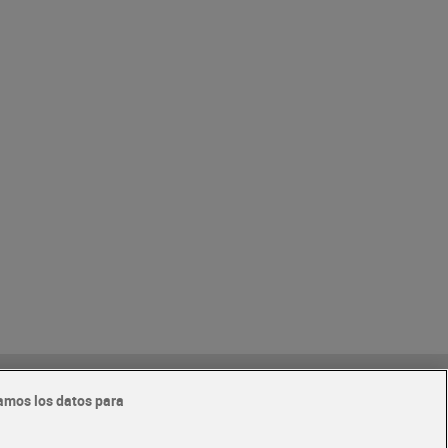
nline
amos los datos para
eriores a
Glovo y Uber Eats