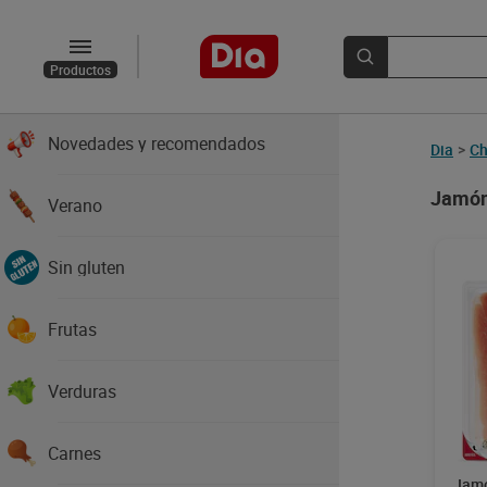
Productos
Novedades y recomendados
Dia
>
Ch
Jamón
Verano
Sin gluten
Frutas
Verduras
Carnes
Jamó