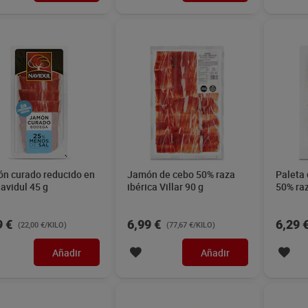
n curado reducido en
Jamón de cebo 50% raza
Paleta
Navidul 45 g
ibérica Villar 90 g
50% raz
9 €
6,99 €
6,29 
(22,00 €/KILO)
(77,67 €/KILO)
Añadir
Añadir