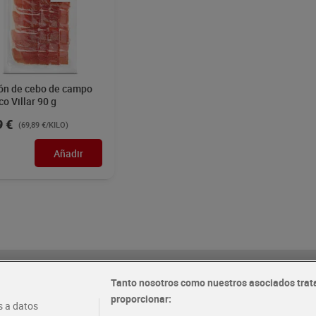
n de cebo de campo
co Villar 90 g
9 €
(69,89 €/KILO)
Añadir
Dia Supermercado o
Tanto nosotros como nuestros asociados trat
proporcionar:
 a datos
recibe hoy
Envío gratis por compras sup