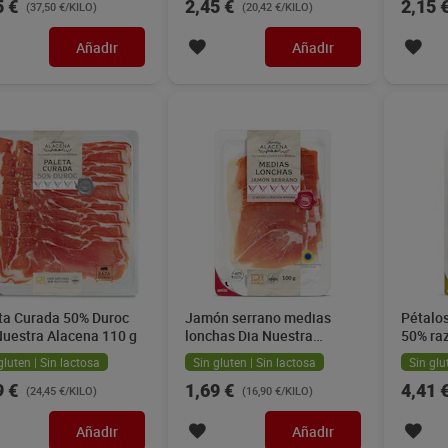
5 €
2,45 €
2,15 
(37,50 €/KILO)
(20,42 €/KILO)
Añadir
Añadir
ta Curada 50% Duroc
Jamón serrano medias
Pétalo
Nuestra Alacena 110 g
lonchas Dia Nuestra
50% raz
Alacena 100 g
Nuestr
gluten | Sin lactosa
Sin gluten | Sin lactosa
Sin glu
9 €
1,69 €
4,41 
(24,45 €/KILO)
(16,90 €/KILO)
Añadir
Añadir