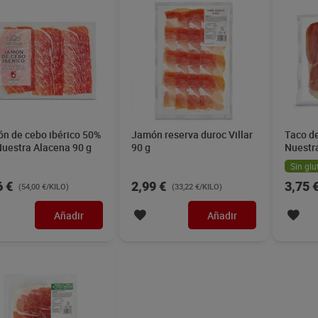
n de cebo ibérico 50%
Jamón reserva duroc Villar
Taco d
Nuestra Alacena 90 g
90 g
Nuestr
Sin glu
6 €
2,99 €
3,75 
(54,00 €/KILO)
(33,22 €/KILO)
Añadir
Añadir