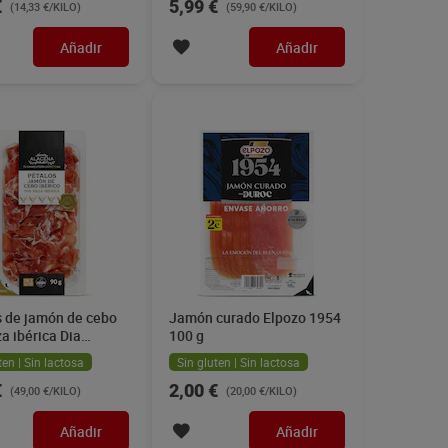
€
5,99 €
(14,33 €/KILO)
(59,90 €/KILO)
Añadir
Añadir
s de jamón de cebo
Jamón curado Elpozo 1954
a ibérica Dia
100 g
a Alacena 90 g
ten | Sin lactosa
Sin gluten | Sin lactosa
€
2,00 €
(49,00 €/KILO)
(20,00 €/KILO)
Añadir
Añadir