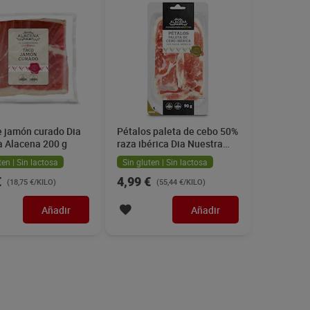
e jamón curado Dia
Pétalos paleta de cebo 50%
a Alacena 200 g
raza ibérica Dia Nuestra
Alacena 90 g
ten | Sin lactosa
Sin gluten | Sin lactosa
€
4,99 €
(18,75 €/KILO)
(55,44 €/KILO)
Añadir
Añadir