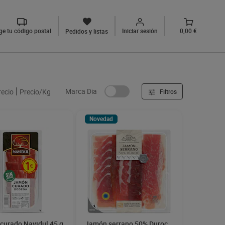
ige tu código postal
Iniciar sesión
0,00 €
Pedidos y listas
Marca Dia
recio
Precio/Kg
Filtros
Novedad
curado Navidul 45 g
Jamón serrano 50% Duroc