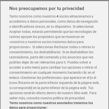
Nos preocupamos por tu privacidad
Pide hoy, recibe hoy
Entrega rápida y en la franja horaria que mejor te venga.
Tanto nosotros como nuestros
4
socios almacenamos y
accedemos a datos personales, como datos de navegación
o identificadores únicos, en tu dispositivo. Si seleccionas
Envío gratis por compras superiores a 100€
Aceptar todas, estarás permitiendo que las tecnologías de
Envío estandar por 4,99€
rastreo apoyen los propósitos que se muestran en
«nosotros y nuestros socios tratamos datos para
Glovo y Uber Eats
proporcionar». Si seleccionas Rechazar todas o retiras tu
Solicita tu factura de Glovo o Uber Eats
consentimiento, los deshabilitarás. Si se deshabilitan los
rastreadores, parte del contenido y los anuncios que ves
podrían dejar de ser relevantes para ti. Puedes volver a
Únete al CLUB Dia
acceder a este menú para cambiar tus opciones o retirar el
Disfruta las ventajas y ofertas exclusivas.
consentimiento en cualquier momento haciendo clic en el
Descárgate la APP Dia
enlace «Gestionar las preferencias» que aparece en el [o el
ícono flotante en la parte inferior izquierda de la página web,
Folletos y Tiendas
si corresponde] en la parte inferior de la página web. Tus
Descubre las mejores ofertas y busca tu tienda más cercana
opciones tendrán efecto dentro de nuestro Sitio web. Para
saber más, consulta nuestra política de privacidad.
Tanto nosotros como nuestros asociados tratamos los
Tarjeta MaX Dia
Te devuelve hasta 8€/mes de tus compras.
datos para proporcionar: