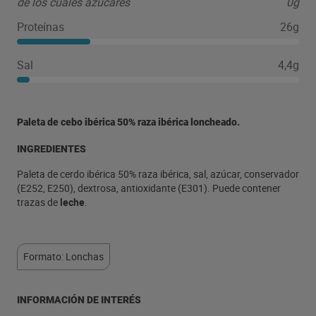
de los cuales azúcares
0g
Proteínas
26g
Sal
4,4g
Paleta de cebo ibérica 50% raza ibérica loncheado.
INGREDIENTES
Paleta de cerdo ibérica 50% raza ibérica, sal, azúcar, conservador
(E252, E250), dextrosa, antioxidante (E301). Puede contener
trazas de
leche
.
Formato: Lonchas
INFORMACIÓN DE INTERÉS