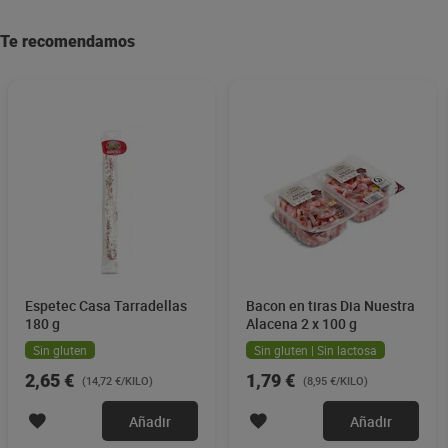
Te recomendamos
Espetec Casa Tarradellas
Bacon en tiras Dia Nuestra
180 g
Alacena 2 x 100 g
Sin gluten
Sin gluten | Sin lactosa
2,65 €
1,79 €
(14,72 €/KILO)
(8,95 €/KILO)
Añadir
Añadir