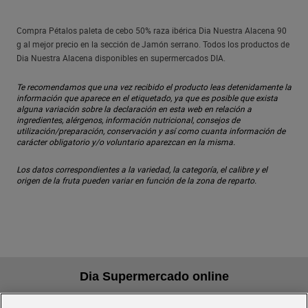
Compra Pétalos paleta de cebo 50% raza ibérica Dia Nuestra Alacena 90
g al mejor precio en la sección de Jamón serrano. Todos los productos de
Dia Nuestra Alacena disponibles en supermercados DIA.
Te recomendamos que una vez recibido el producto leas detenidamente la
información que aparece en el etiquetado, ya que es posible que exista
alguna variación sobre la declaración en esta web en relación a
ingredientes, alérgenos, información nutricional, consejos de
utilización/preparación, conservación y así como cuanta información de
carácter obligatorio y/o voluntario aparezcan en la misma.
Los datos correspondientes a la variedad, la categoría, el calibre y el
origen de la fruta pueden variar en función de la zona de reparto.
Dia Supermercado online