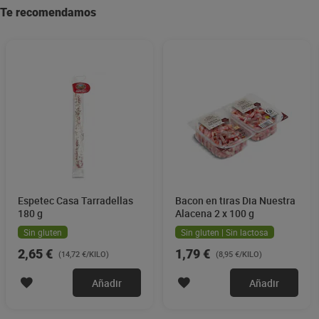
Te recomendamos
Espetec Casa Tarradellas
Bacon en tiras Dia Nuestra
180 g
Alacena 2 x 100 g
Sin gluten
Sin gluten | Sin lactosa
2,65 €
1,79 €
(14,72 €/KILO)
(8,95 €/KILO)
Añadir
Añadir