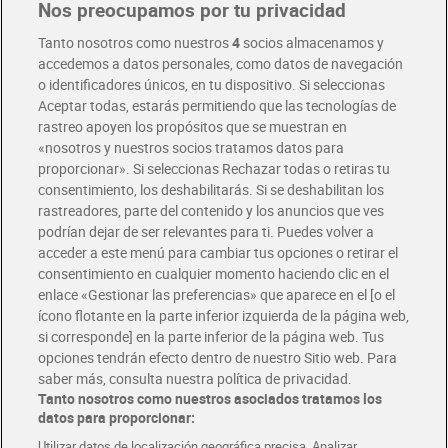
Nos preocupamos por tu privacidad
Pide hoy, recibe hoy
Entrega rápida y en la franja horaria que mejor te venga.
Tanto nosotros como nuestros
4
socios almacenamos y
accedemos a datos personales, como datos de navegación
o identificadores únicos, en tu dispositivo. Si seleccionas
Envío gratis por compras superiores a 100€
Aceptar todas, estarás permitiendo que las tecnologías de
Envío estandar por 4,99€
rastreo apoyen los propósitos que se muestran en
«nosotros y nuestros socios tratamos datos para
Glovo y Uber Eats
proporcionar». Si seleccionas Rechazar todas o retiras tu
Solicita tu factura de Glovo o Uber Eats
consentimiento, los deshabilitarás. Si se deshabilitan los
rastreadores, parte del contenido y los anuncios que ves
podrían dejar de ser relevantes para ti. Puedes volver a
Únete al CLUB Dia
acceder a este menú para cambiar tus opciones o retirar el
Disfruta las ventajas y ofertas exclusivas.
consentimiento en cualquier momento haciendo clic en el
Descárgate la APP Dia
enlace «Gestionar las preferencias» que aparece en el [o el
ícono flotante en la parte inferior izquierda de la página web,
Folletos y Tiendas
si corresponde] en la parte inferior de la página web. Tus
Descubre las mejores ofertas y busca tu tienda más cercana
opciones tendrán efecto dentro de nuestro Sitio web. Para
saber más, consulta nuestra política de privacidad.
Tanto nosotros como nuestros asociados tratamos los
Tarjeta MaX Dia
Te devuelve hasta 8€/mes de tus compras.
datos para proporcionar:
¡Solicita tu tarjeta de crédito aquí!
Utilizar datos de localización geográfica precisa. Analizar