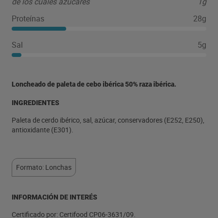
de los cuales azúcares
1g
Proteínas
28g
Sal
5g
Loncheado de paleta de cebo ibérica 50% raza ibérica.
INGREDIENTES
Paleta de cerdo ibérico, sal, azúcar, conservadores (E252, E250),
antioxidante (E301).
Formato: Lonchas
INFORMACIÓN DE INTERÉS
Certificado por: Certifood CP06-3631/09.