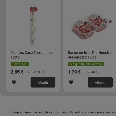
Espetec Casa Tarradellas
Bacon en tiras Dia Nuestra
180 g
Alacena 2 x 100 g
Sin gluten
Sin gluten | Sin lactosa
2,65 €
1,79 €
(14,72 €/KILO)
(8,95 €/KILO)
Añadir
Añadir
Compra Jamón de cebo de campo ibérico Villar 90 g al mejor precio en la s