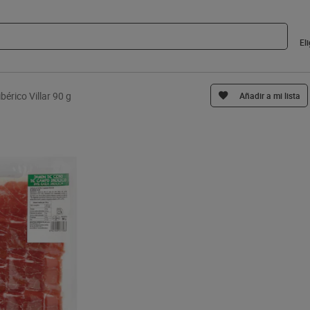
El
érico Villar 90 g
Añadir a mi lista