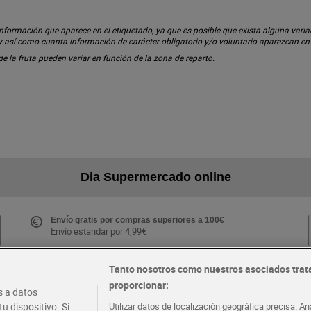
ormación que aparece en el etiquetado, ya que es posible que exista alguna variaci
 y así como cuanta información de carácter obligatorio y/o voluntario aparezcan e
 de la fruta pueden variar en función de la zona de reparto.
Dia Supermercado online
Envío gratis por compras superiores a 100€
Envío estandar por 4,99€
Tanto nosotros como nuestros asociados trat
proporcionar:
Folletos y Tiendas
 a datos
Descubre las mejores ofertas y busca tu tienda más
u dispositivo. Si
Utilizar datos de localización geográfica precisa. An
cercana