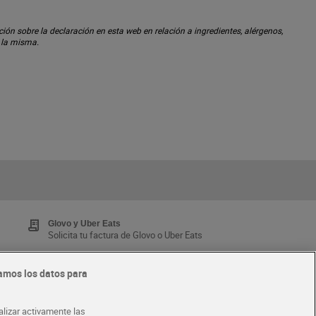
ón sobre la declaración en esta web en relación a ingredientes, alérgenos,
n la misma.
Glovo y Uber Eats
Solicita tu factura de Glovo o Uber Eats
amos los datos para
Tarjeta MaX Dia
Te devuelve hasta 8€/mes de tus compras.
alizar activamente las
¡Solicita tu tarjeta de crédito aquí!