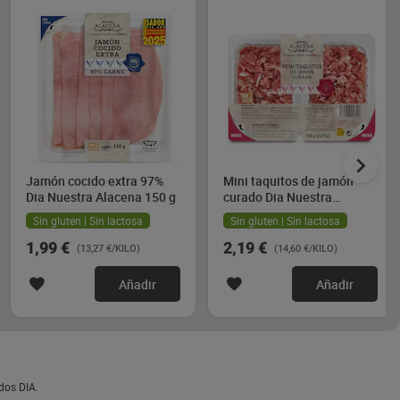
Jamón cocido extra 97%
Mini taquitos de jamón
Dia Nuestra Alacena 150 g
curado Dia Nuestra
Alacena 2 x 75 g
Sin gluten | Sin lactosa
Sin gluten | Sin lactosa
1,99 €
2,19 €
(13,27 €/KILO)
(14,60 €/KILO)
Añadir
Añadir
dos DIA.