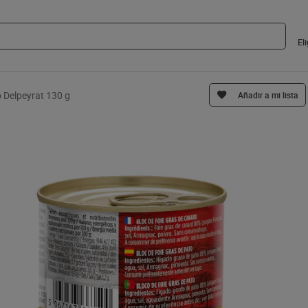
El
o Delpeyrat 130 g
Añadir a mi lista