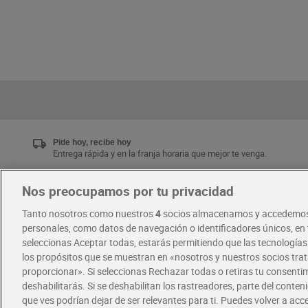
Pide hoy, recibe hoy
Entrega rápida y en la franja horaria que mejor te venga.
Nos preocupamos por tu privacidad
Únete al CLUB Dia
Tanto nosotros como nuestros
4
socios almacenamos y accedemos
Disfruta las ventajas y ofertas exclusivas.
personales, como datos de navegación o identificadores únicos, en t
Descárgate la APP Dia
seleccionas Aceptar todas, estarás permitiendo que las tecnología
los propósitos que se muestran en «nosotros y nuestros socios tr
proporcionar». Si seleccionas Rechazar todas o retiras tu consentim
·
·
RECETAS
COMER MEJOR CADA DIA
deshabilitarás. Si se deshabilitan los rastreadores, parte del conten
que ves podrían dejar de ser relevantes para ti. Puedes volver a ac