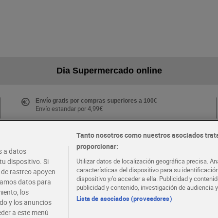
Dia Supermercado online
Envío gratis por compras superiores a 100€
Envío estandar por 4,99€
Tanto nosotros como nuestros asociados trat
proporcionar:
Folletos y Tiendas
 a datos
Descubre las mejores ofertas y busca tu tienda más
u dispositivo. Si
Utilizar datos de localización geográfica precisa. An
cercana
características del dispositivo para su identificaci
s de rastreo apoyen
dispositivo y/o acceder a ella. Publicidad y conten
atamos datos para
publicidad y contenido, investigación de audiencia y
iento, los
·
·
EMPLEO
COLABORA CON DIA
Lista de asociados (proveedores)
ido y los anuncios
ceder a este menú