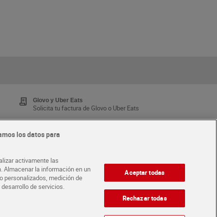
Glovo y Uber Eats
Solicita tu factura de Glovo o Uber Eats
amos los datos para
Tarjeta MaX Dia
Te devuelve hasta 8€/mes de tus compras.
alizar activamente las
¡Solicita tu tarjeta de crédito aquí!
ón. Almacenar la información en un
Aceptar todas
ido personalizados, medición de
 desarrollo de servicios.
·
ABRE TU TIENDA
DIA CORPORATE
Rechazar todas