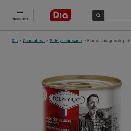
Productos
>
Dia
>
Charcutería
>
Paté y sobrasada
Bloc de foie gras de pat