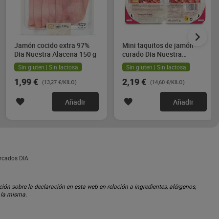
Jamón cocido extra 97%
Mini taquitos de jamón
Dia Nuestra Alacena 150 g
curado Dia Nuestra
Alacena 2 x 75 g
Sin gluten | Sin lactosa
Sin gluten | Sin lactosa
1,99 €
2,19 €
(13,27 €/KILO)
(14,60 €/KILO)
Añadir
Añadir
ercados DIA.
ón sobre la declaración en esta web en relación a ingredientes, alérgenos,
n la misma.