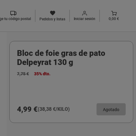
ige tu código postal
Iniciar sesión
0,00 €
Pedidos y listas
Bloc de foie gras de pato
Delpeyrat 130 g
7,75 €
35% dto.
4,99 €
(38,38 €/KILO)
Agotado