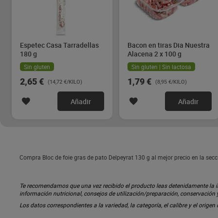
Espetec Casa Tarradellas
Bacon en tiras Dia Nuestra
180 g
Alacena 2 x 100 g
Sin gluten
Sin gluten | Sin lactosa
2,65 €
1,79 €
(14,72 €/KILO)
(8,95 €/KILO)
Añadir
Añadir
Compra Bloc de foie gras de pato Delpeyrat 130 g al mejor precio en la se
Te recomendamos que una vez recibido el producto leas detenidamente la inf
información nutricional, consejos de utilización/preparación, conservación
Los datos correspondientes a la variedad, la categoría, el calibre y el origen