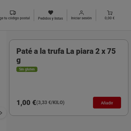
ige tu código postal
Iniciar sesión
0,00 €
Pedidos y listas
Paté a la trufa La piara 2 x 75
g
Sin gluten
1,00 €
(3,33 €/KILO)
Añadir