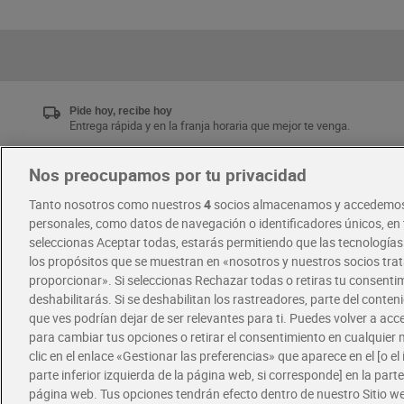
Pide hoy, recibe hoy
Entrega rápida y en la franja horaria que mejor te venga.
Nos preocupamos por tu privacidad
Únete al CLUB Dia
Tanto nosotros como nuestros
4
socios almacenamos y accedemos
Disfruta las ventajas y ofertas exclusivas.
personales, como datos de navegación o identificadores únicos, en t
Descárgate la APP Dia
seleccionas Aceptar todas, estarás permitiendo que las tecnología
los propósitos que se muestran en «nosotros y nuestros socios tr
proporcionar». Si seleccionas Rechazar todas o retiras tu consentim
·
·
RECETAS
COMER MEJOR CADA DIA
deshabilitarás. Si se deshabilitan los rastreadores, parte del conten
que ves podrían dejar de ser relevantes para ti. Puedes volver a ac
para cambiar tus opciones o retirar el consentimiento en cualquie
clic en el enlace «Gestionar las preferencias» que aparece en el [o el 
parte inferior izquierda de la página web, si corresponde] en la parte 
página web. Tus opciones tendrán efecto dentro de nuestro Sitio w