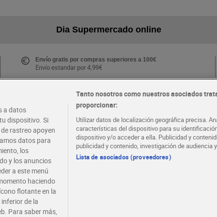
Dia Supermercado online
Envío gratis por compras superiores a 100€
Envío estandar por 4,99€
Tanto nosotros como nuestros asociados trat
proporcionar:
Folletos y Tiendas
 a datos
Descubre las mejores ofertas y busca tu tienda más
u dispositivo. Si
Utilizar datos de localización geográfica precisa. An
cercana
características del dispositivo para su identificaci
s de rastreo apoyen
dispositivo y/o acceder a ella. Publicidad y conten
atamos datos para
publicidad y contenido, investigación de audiencia y
iento, los
·
·
EMPLEO
COLABORA CON DIA
Lista de asociados (proveedores)
ido y los anuncios
ceder a este menú
r momento haciendo
ícono flotante en la
inferior de la
eb. Para saber más,