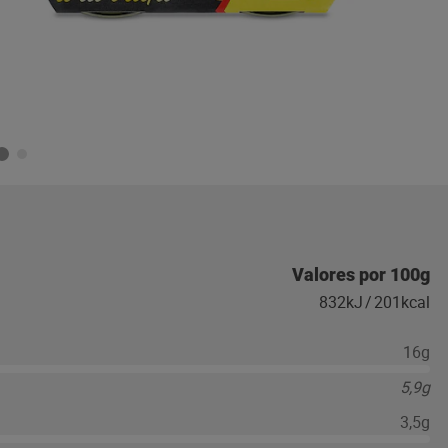
Valores por 100g
832kJ
/
201kcal
16g
5,9g
3,5g