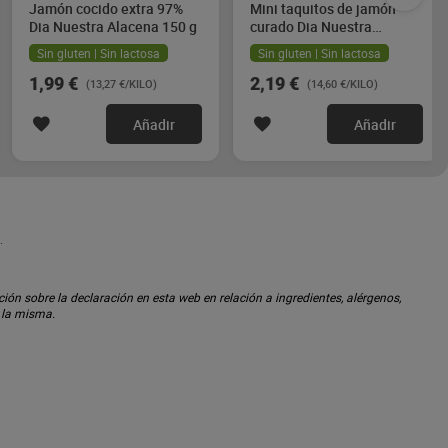
Jamón cocido extra 97%
Mini taquitos de jamón
Dia Nuestra Alacena 150 g
curado Dia Nuestra
Alacena 2 x 75 g
Sin gluten | Sin lactosa
Sin gluten | Sin lactosa
1,99 €
2,19 €
(13,27 €/KILO)
(14,60 €/KILO)
Añadir
Añadir
.
ón sobre la declaración en esta web en relación a ingredientes, alérgenos,
n la misma.