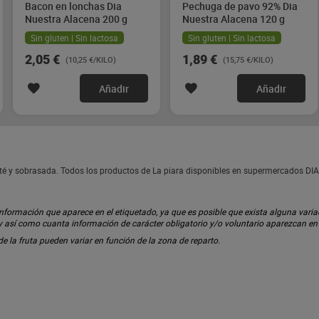
Bacon en lonchas Dia
Pechuga de pavo 92% Dia
Nuestra Alacena 200 g
Nuestra Alacena 120 g
Sin gluten | Sin lactosa
Sin gluten | Sin lactosa
2,05 €
1,89 €
(10,25 €/KILO)
(15,75 €/KILO)
Añadir
Añadir
Paté y sobrasada. Todos los productos de La piara disponibles en supermercados DIA
ormación que aparece en el etiquetado, ya que es posible que exista alguna variaci
 y así como cuanta información de carácter obligatorio y/o voluntario aparezcan e
 de la fruta pueden variar en función de la zona de reparto.