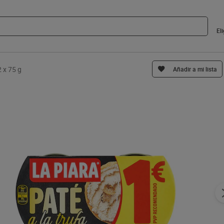
El
2 x 75 g
Añadir a mi lista