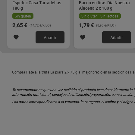
Espetec Casa Tarradellas
Bacon en tiras Dia Nuestra
180 g
Alacena 2 x 100 g
Sin gluten
Sin gluten | Sin lactosa
2,65 €
1,79 €
(14,72 €/KILO)
(8,95 €/KILO)
Añadir
Añadir
Compra Paté a la trufa La piara 2 x 75 g al mejor precio en la sección de 
Te recomendamos que una vez recibido el producto leas detenidamente la inf
información nutricional, consejos de utilización/preparación, conservación
Los datos correspondientes a la variedad, la categoría, el calibre y el origen