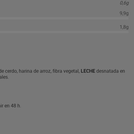
0,6g
9,9g
1,8g
 cerdo, harina de arroz, fibra vegetal,
LECHE
desnatada en
ales.
r en 48 h.