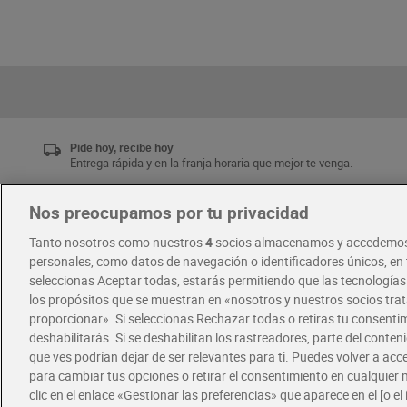
Pide hoy, recibe hoy
Entrega rápida y en la franja horaria que mejor te venga.
Nos preocupamos por tu privacidad
Únete al CLUB Dia
Tanto nosotros como nuestros
4
socios almacenamos y accedemos
Disfruta las ventajas y ofertas exclusivas.
personales, como datos de navegación o identificadores únicos, en t
Descárgate la APP Dia
seleccionas Aceptar todas, estarás permitiendo que las tecnología
los propósitos que se muestran en «nosotros y nuestros socios tr
proporcionar». Si seleccionas Rechazar todas o retiras tu consentim
·
·
RECETAS
COMER MEJOR CADA DIA
deshabilitarás. Si se deshabilitan los rastreadores, parte del conten
que ves podrían dejar de ser relevantes para ti. Puedes volver a ac
para cambiar tus opciones o retirar el consentimiento en cualquie
clic en el enlace «Gestionar las preferencias» que aparece en el [o el 