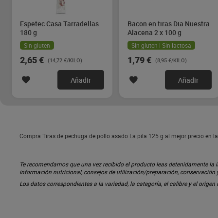
Espetec Casa Tarradellas
Bacon en tiras Dia Nuestra
180 g
Alacena 2 x 100 g
Sin gluten
Sin gluten | Sin lactosa
2,65 €
1,79 €
(14,72 €/KILO)
(8,95 €/KILO)
Añadir
Añadir
Compra Tiras de pechuga de pollo asado La pila 125 g al mejor precio en la
Te recomendamos que una vez recibido el producto leas detenidamente la inf
información nutricional, consejos de utilización/preparación, conservación
Los datos correspondientes a la variedad, la categoría, el calibre y el origen