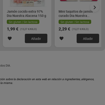
Jamón cocido extra 97%
Mini taquitos de jamón
Dia Nuestra Alacena 150 g
curado Dia Nuestra
Alacena 2 x 75 g
Sin gluten | Sin lactosa
Sin gluten | Sin lactosa
1,99 €
2,29 €
(13,27 €/KILO)
(15,27 €/KILO)
Añadir
Añadir
ados DIA.
ón sobre la declaración en esta web en relación a ingredientes, alérgenos,
n la misma.