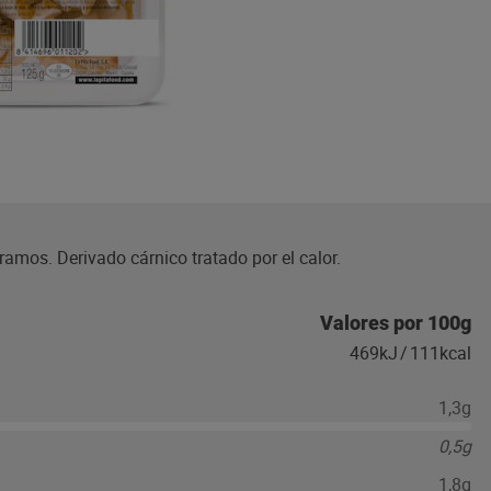
mos. Derivado cárnico tratado por el calor.
Valores por 100g
469kJ
/
111kcal
1,3g
0,5g
1,8g