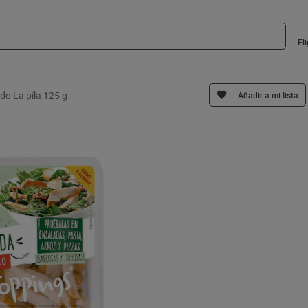
El
do La pila 125 g
Añadir a mi lista