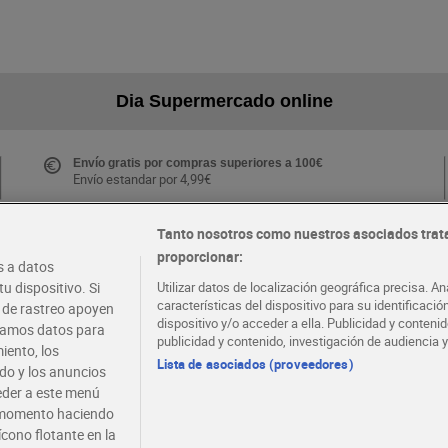
Dia Supermercado online
Envío gratis por compras superiores a 100€
Envío estandar por 4,99€
Tanto nosotros como nuestros asociados trat
proporcionar:
Folletos y Tiendas
 a datos
Descubre las mejores ofertas y busca tu tienda más
u dispositivo. Si
Utilizar datos de localización geográfica precisa. An
cercana
características del dispositivo para su identificaci
s de rastreo apoyen
dispositivo y/o acceder a ella. Publicidad y conten
atamos datos para
publicidad y contenido, investigación de audiencia y
iento, los
·
·
EMPLEO
COLABORA CON DIA
Lista de asociados (proveedores)
ido y los anuncios
ceder a este menú
r momento haciendo
ícono flotante en la