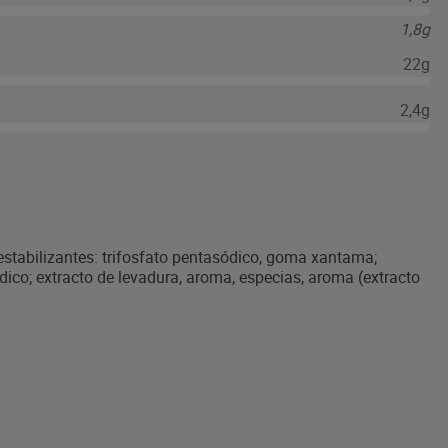
1,8g
22g
2,4g
, estabilizantes: trifosfato pentasódico, goma xantama;
ódico; extracto de levadura, aroma, especias, aroma (extracto