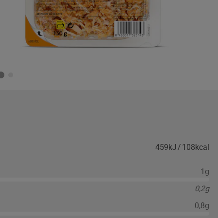
459kJ
/
108kcal
1g
0,2g
0,8g