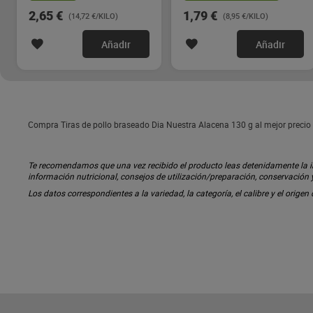
2,65 €
1,79 €
(14,72 €/KILO)
(8,95 €/KILO)
Añadir
Añadir
Compra Tiras de pollo braseado Dia Nuestra Alacena 130 g al mejor precio 
Te recomendamos que una vez recibido el producto leas detenidamente la inf
información nutricional, consejos de utilización/preparación, conservación
Los datos correspondientes a la variedad, la categoría, el calibre y el origen