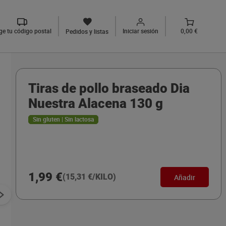
ige tu código postal
Iniciar sesión
0,00 €
Pedidos y listas
Tiras de pollo braseado Dia
Nuestra Alacena 130 g
Sin gluten | Sin lactosa
1,99 €
(15,31 €/KILO)
Añadir