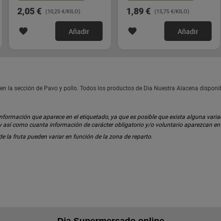
2,05 €
1,89 €
(10,25 €/KILO)
(15,75 €/KILO)
Añadir
Añadir
en la sección de Pavo y pollo. Todos los productos de Dia Nuestra Alacena dispon
ormación que aparece en el etiquetado, ya que es posible que exista alguna variaci
 y así como cuanta información de carácter obligatorio y/o voluntario aparezcan e
 de la fruta pueden variar en función de la zona de reparto.