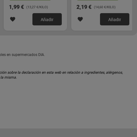
1,99 €
2,19 €
(13,27 €/KILO)
(14,60 €/KILO)
Añadir
Añadir
ibles en supermercados DIA.
ón sobre la declaración en esta web en relación a ingredientes, alérgenos,
n la misma.