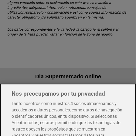
alguna variación sobre la declaración en esta web en relación a
ingredientes, alérgenos, información nutricional, consejos de
utilización/preparación, conservación y así como cuanta información de
carácter obligatorio y/o voluntario aparezcan en la misma.
Los datos correspondientes a la variedad, la categoría, el calibre y el
origen de la fruta pueden variar en función de la zona de reparto.
Dia Supermercado online
Nos preocupamos por tu privacidad
Pide hoy, recibe hoy
Entrega rápida y en la franja horaria que mejor te venga.
Tanto nosotros como nuestros
4
socios almacenamos y
accedemos a datos personales, como datos de navegación
o identificadores únicos, en tu dispositivo. Si seleccionas
Envío gratis por compras superiores a 100€
Aceptar todas, estarás permitiendo que las tecnologías de
Envío estandar por 4,99€
rastreo apoyen los propósitos que se muestran en
«nosotros y nuestros socios tratamos datos para