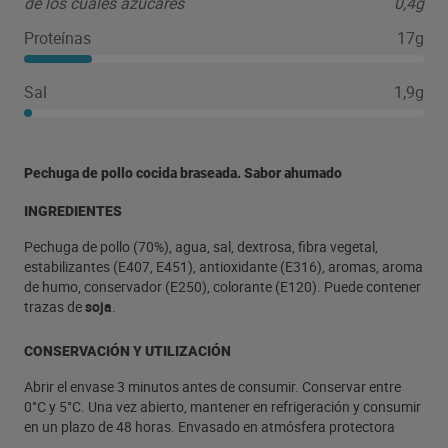
de los cuales azúcares
0,4g
Proteínas
17g
Sal
1,9g
Pechuga de pollo cocida braseada. Sabor ahumado
INGREDIENTES
Pechuga de pollo (70%), agua, sal, dextrosa, fibra vegetal,
estabilizantes (E407, E451), antioxidante (E316), aromas, aroma
de humo, conservador (E250), colorante (E120). Puede contener
trazas de
soja
.
CONSERVACIÓN Y UTILIZACIÓN
Abrir el envase 3 minutos antes de consumir. Conservar entre
0°C y 5°C. Una vez abierto, mantener en refrigeración y consumir
en un plazo de 48 horas. Envasado en atmósfera protectora