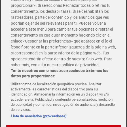
Glovo y Uber Eats
proporcionar». Si seleccionas Rechazar todas o retiras tu
Solicita tu factura de Glovo o Uber Eats
consentimiento, los deshabilitarás. Si se deshabilitan los
rastreadores, parte del contenido y los anuncios que ves
podrían dejar de ser relevantes para ti. Puedes volver a
Únete al CLUB Dia
acceder a este menú para cambiar tus opciones o retirar el
Disfruta las ventajas y ofertas exclusivas.
consentimiento en cualquier momento haciendo clic en el
Descárgate la APP Dia
enlace «Gestionar las preferencias» que aparece en el [o el
ícono flotante en la parte inferior izquierda de la página web,
Folletos y Tiendas
si corresponde] en la parte inferior de la página web. Tus
Descubre las mejores ofertas y busca tu tienda más cercana
opciones tendrán efecto dentro de nuestro Sitio web. Para
saber más, consulta nuestra política de privacidad.
Tanto nosotros como nuestros asociados tratamos los
Tarjeta MaX Dia
Te devuelve hasta 8€/mes de tus compras.
datos para proporcionar:
¡Solicita tu tarjeta de crédito aquí!
Utilizar datos de localización geográfica precisa. Analizar
activamente las características del dispositivo para su
RECETAS
COMER MEJOR CADA DIA
EMPLEO
identificación. Almacenar la información en un dispositivo y/o
acceder a ella. Publicidad y contenido personalizados, medición
COLABORA CON DIA
ABRE TU TIENDA
DIA CORPORATE
de publicidad y contenido, investigación de audiencia y desarrollo
de servicios.
Lista de asociados (proveedores)