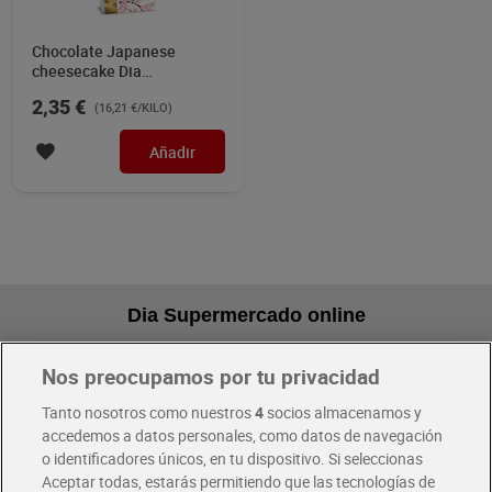
Chocolate Japanese
cheesecake Dia
Temptation 145 g
2,35 €
(16,21 €/KILO)
Añadir
Dia Supermercado online
Nos preocupamos por tu privacidad
Pide hoy, recibe hoy
Entrega rápida y en la franja horaria que mejor te venga.
Tanto nosotros como nuestros
4
socios almacenamos y
accedemos a datos personales, como datos de navegación
o identificadores únicos, en tu dispositivo. Si seleccionas
Envío gratis por compras superiores a 100€
Aceptar todas, estarás permitiendo que las tecnologías de
Envío estandar por 4,99€