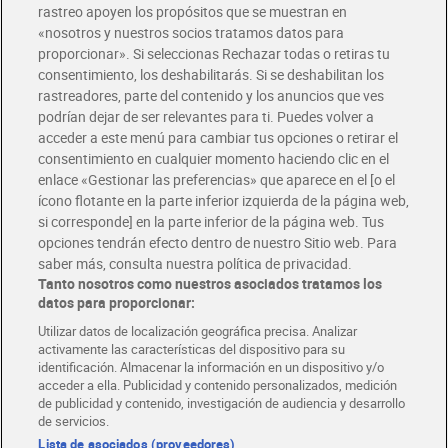
rastreo apoyen los propósitos que se muestran en
«nosotros y nuestros socios tratamos datos para
Glovo y Uber Eats
proporcionar». Si seleccionas Rechazar todas o retiras tu
Solicita tu factura de Glovo o Uber Eats
consentimiento, los deshabilitarás. Si se deshabilitan los
rastreadores, parte del contenido y los anuncios que ves
podrían dejar de ser relevantes para ti. Puedes volver a
Únete al CLUB Dia
acceder a este menú para cambiar tus opciones o retirar el
Disfruta las ventajas y ofertas exclusivas.
consentimiento en cualquier momento haciendo clic en el
Descárgate la APP Dia
enlace «Gestionar las preferencias» que aparece en el [o el
ícono flotante en la parte inferior izquierda de la página web,
Folletos y Tiendas
si corresponde] en la parte inferior de la página web. Tus
Descubre las mejores ofertas y busca tu tienda más cercana
opciones tendrán efecto dentro de nuestro Sitio web. Para
saber más, consulta nuestra política de privacidad.
Tanto nosotros como nuestros asociados tratamos los
Tarjeta MaX Dia
Te devuelve hasta 8€/mes de tus compras.
datos para proporcionar:
¡Solicita tu tarjeta de crédito aquí!
Utilizar datos de localización geográfica precisa. Analizar
activamente las características del dispositivo para su
RECETAS
COMER MEJOR CADA DIA
EMPLEO
identificación. Almacenar la información en un dispositivo y/o
acceder a ella. Publicidad y contenido personalizados, medición
COLABORA CON DIA
ABRE TU TIENDA
DIA CORPORATE
de publicidad y contenido, investigación de audiencia y desarrollo
de servicios.
Lista de asociados (proveedores)