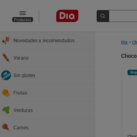
Productos
Novedades y recomendados
Dia
>
Ch
Chocol
Verano
Mej
Sin gluten
Frutas
Verduras
Carnes
Choc