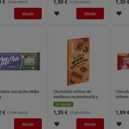
9 €
1,50 €
1,35 
(26,60 €/KILO)
(12,00 €/KILO)
Añadir
Añadir
olate con leche Milka
Chocolate relleno de
Chocol
g
avellana caramelizada y
rellen
galleta Dia Temptation 100
Extrafi
Sin gluten
g
2 €
1,35 €
1,89 
(12,96 €/KILO)
(13,50 €/KILO)
Añadir
Añadir