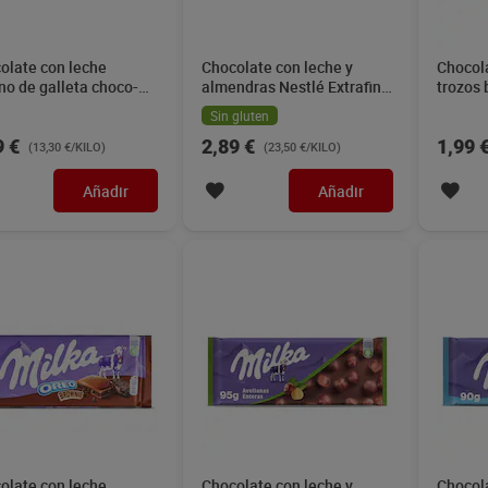
olate con leche
Chocolate con leche y
Chocol
eno de galleta choco-
almendras Nestlé Extrafino
trozos 
g Milka 300 g
123 g
90 g
Sin gluten
9 €
2,89 €
1,99 
(13,30 €/KILO)
(23,50 €/KILO)
Añadir
Añadir
olate con leche
Chocolate con leche y
Chocol