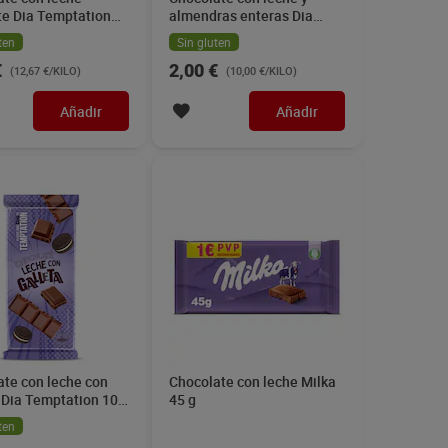
te Dia Temptation
almendras enteras Dia
Temptation 200 g
ten
Sin gluten
€
2,00 €
(12,67 €/KILO)
(10,00 €/KILO)
Añadir
Añadir
ate con leche con
Chocolate con leche Milka
 Dia Temptation 100
45 g
ten