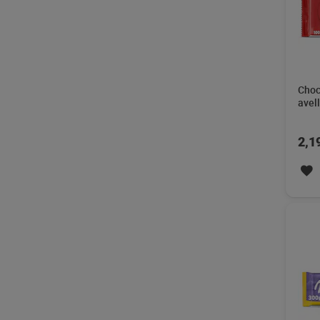
Choc
avel
100 
2,1