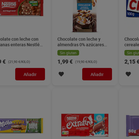
olate con leche con
Chocolate con leche y
Chocol
lanas enteras Nestlé
almendras 0% azúcares
cereal
g
añadidos Trapa 100 g
g
Sin gluten
Sin glu
9 €
1,99 €
2,15 
(21,90 €/KILO)
(19,90 €/KILO)
Añadir
Añadir