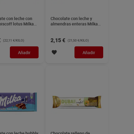
ate con leche con
Chocolate con leche y
biscoff lotus Milka
almendras enteras Milka
100 g
€
2,15 €
(22,11 €/KILO)
(21,50 €/KILO)
Añadir
Añadir
ate con leche bubbly
Chocolate relleno de