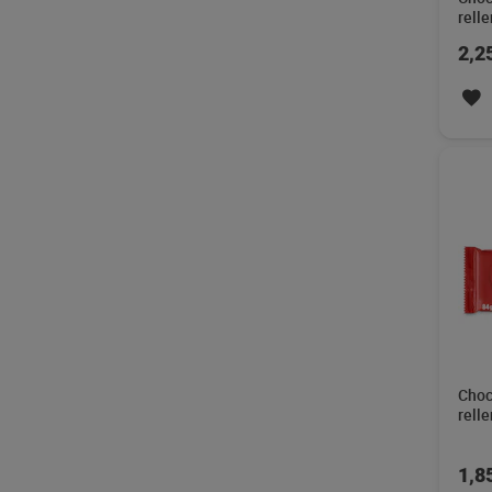
rell
Milk
2,2
Choc
rell
Dino
Extr
1,8