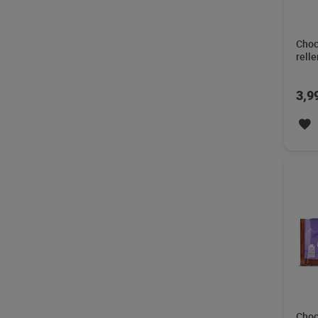
Choc
rell
swin
3,9
Choc