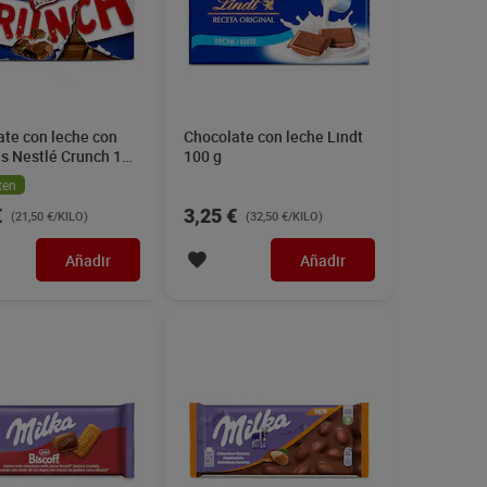
ate con leche con
Chocolate con leche Lindt
es Nestlé Crunch 100
100 g
ten
€
3,25 €
(21,50 €/KILO)
(32,50 €/KILO)
Añadir
Añadir