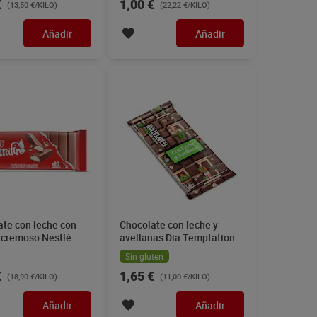
€
1,00 €
(13,50 €/KILO)
(22,22 €/KILO)
Añadir
Añadir
ate con leche con
Chocolate con leche y
o cremoso Nestlé
avellanas Dia Temptation
no 100 g
150 g
Sin gluten
€
1,65 €
(18,90 €/KILO)
(11,00 €/KILO)
Añadir
Añadir