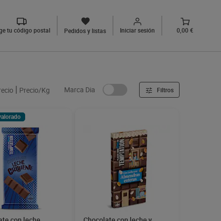
ige tu código postal
Iniciar sesión
0,00 €
Pedidos y listas
Marca Dia
recio
Precio/Kg
Filtros
valorado
ate con leche
Chocolate con leche y