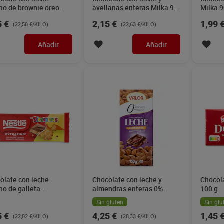
eno de brownie oreo
avellanas enteras Milka 95
Milka 9
a 100 g
g
5 €
2,15 €
1,99 
(22,50 €/KILO)
(22,63 €/KILO)
Añadir
Añadir
olate con leche
Chocolate con leche y
Chocol
eno de galleta
almendras enteras 0%
100 g
saurus Nestlé
azúcares Valor 150 g
Sin gluten
Sin glu
afino 84 g
5 €
4,25 €
1,45 
(22,02 €/KILO)
(28,33 €/KILO)