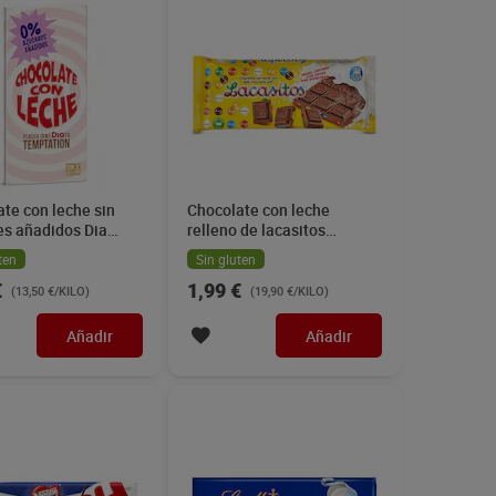
te con leche sin
Chocolate con leche
es añadidos Dia
relleno de lacasitos
tion 100 g
Lacasitos 100 g
ten
Sin gluten
€
1,99 €
(13,50 €/KILO)
(19,90 €/KILO)
Añadir
Añadir