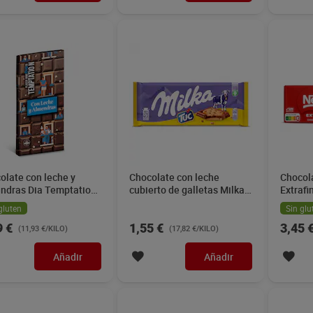
olate con leche y
Chocolate con leche
Chocola
ndras Dia Temptation
cubierto de galletas Milka
Extrafi
g
87 g
gluten
Sin glu
9 €
1,55 €
3,45 
(11,93 €/KILO)
(17,82 €/KILO)
Añadir
Añadir