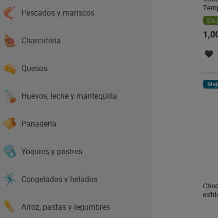
Temp
Pescados y mariscos
Sin 
1,0
Charcutería
Quesos
Mej
Huevos, leche y mantequilla
Panadería
Yogures y postres
Congelados y helados
Choc
esti
Temp
Arroz, pastas y legumbres