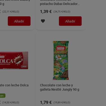
0 g
pistacho Dubai Delicadore
40 g
€
1,39 €
(22,11 €/KILO)
(34,75 €/KILO)
Añadir
Añadir
ate con leche Dolca
Chocolate con leche y
galleta Nestlé Jungly 90 g
ten
€
1,79 €
(14,50 €/KILO)
(19,89 €/KILO)