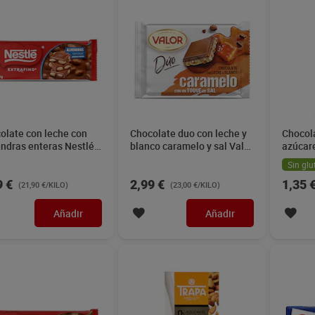
olate con leche con
Chocolate duo con leche y
Chocola
ndras enteras Nestlé
blanco caramelo y sal Valor
azúcar
g
130 g
Tempta
Sin glu
9 €
2,99 €
1,35 
(21,90 €/KILO)
(23,00 €/KILO)
Añadir
Añadir