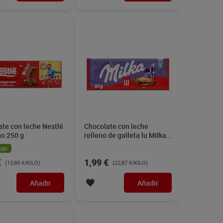
te con leche Nestlé
Chocolate con leche
no 250 g
relleno de galleta lu Milka
87 g
ten
€
1,99 €
(13,80 €/KILO)
(22,87 €/KILO)
Añadir
Añadir