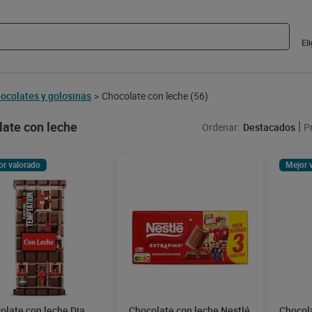
El
ocolates y golosinas
Chocolate con leche
(56)
>
ate con leche
Ordenar:
Destacados
P
or valorado
Mejor 
olate con leche Dia
Chocolate con leche Nestlé
Chocol