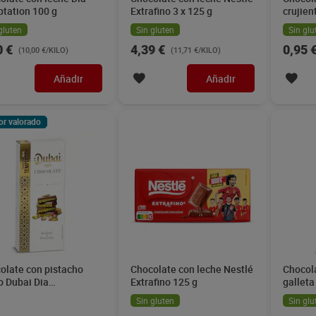
tation 100 g
Extrafino 3 x 125 g
crujien
75 g
gluten
Sin gluten
Sin glu
0 €
4,39 €
0,95 
(10,00 €/KILO)
(11,71 €/KILO)
Añadir
Añadir
or valorado
olate con pistacho
Chocolate con leche Nestlé
Chocol
lo Dubai Dia
Extrafino 125 g
galleta
tation 150 g
g
Sin gluten
Sin glu