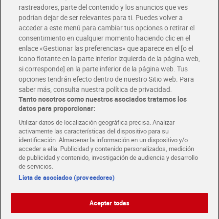
rastreadores, parte del contenido y los anuncios que ves
podrían dejar de ser relevantes para ti. Puedes volver a
Únete al CLUB Dia
acceder a este menú para cambiar tus opciones o retirar el
Disfruta las ventajas y ofertas exclusivas.
consentimiento en cualquier momento haciendo clic en el
Descárgate la APP Dia
enlace «Gestionar las preferencias» que aparece en el [o el
ícono flotante en la parte inferior izquierda de la página web,
Folletos y Tiendas
si corresponde] en la parte inferior de la página web. Tus
Descubre las mejores ofertas y busca tu tienda más cercana
opciones tendrán efecto dentro de nuestro Sitio web. Para
saber más, consulta nuestra política de privacidad.
Tanto nosotros como nuestros asociados tratamos los
Tarjeta MaX Dia
Te devuelve hasta 8€/mes de tus compras.
datos para proporcionar:
¡Solicita tu tarjeta de crédito aquí!
Utilizar datos de localización geográfica precisa. Analizar
activamente las características del dispositivo para su
RECETAS
COMER MEJOR CADA DIA
EMPLEO
identificación. Almacenar la información en un dispositivo y/o
acceder a ella. Publicidad y contenido personalizados, medición
COLABORA CON DIA
ABRE TU TIENDA
DIA CORPORATE
de publicidad y contenido, investigación de audiencia y desarrollo
de servicios.
Lista de asociados (proveedores)
Aceptar todas
Atención al cliente
Español
Español