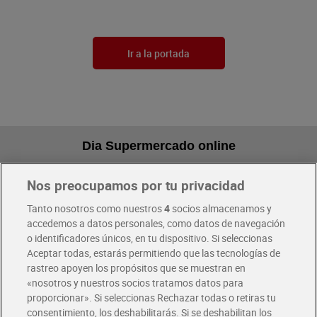
Ir a la portada
Dia Supermercado online
Nos preocupamos por tu privacidad
Pide hoy, recibe hoy
Entrega rápida y en la franja horaria que mejor te venga.
Tanto nosotros como nuestros
4
socios almacenamos y
accedemos a datos personales, como datos de navegación
o identificadores únicos, en tu dispositivo. Si seleccionas
Envío gratis por compras superiores a 100€
Aceptar todas, estarás permitiendo que las tecnologías de
Envío estandar por 4,99€
rastreo apoyen los propósitos que se muestran en
«nosotros y nuestros socios tratamos datos para
Glovo y Uber Eats
proporcionar». Si seleccionas Rechazar todas o retiras tu
Solicita tu factura de Glovo o Uber Eats
consentimiento, los deshabilitarás. Si se deshabilitan los