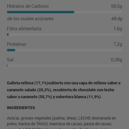
Hidratos de Carbono
58,5g
de los cuales azúcares
48,4g
Fibra alimentaria
1,6g
Proteínas
7,2g
Sal
0,38g
Galleta rellena (17,1%)cubierta con una capa de relleno sabor a
caramelo salado (20,3%), recubierta de chocolate con leche
sabor a caramelo (50,7%) y cobertura blanca (11,9%)
INGREDIENTES
Azúcar, grasas vegetales (palma, shea), LECHE desnatada en
polvo, harina de TRIGO, manteca de cacao, pasta de cacao,