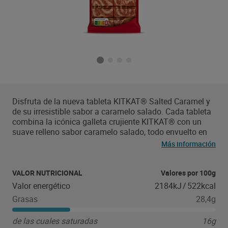
Disfruta de la nueva tableta KITKAT® Salted Caramel y
de su irresistible sabor a caramelo salado. Cada tableta
combina la icónica galleta crujiente KITKAT® con un
suave relleno sabor caramelo salado, todo envuelto en
una rica capa de chocolate con leche y cobertura blanca.
Más información
Disfruta de una explosión de sabores en cada bocado y
¡descubre una nueva forma de darte un break!
VALOR NUTRICIONAL
Valores por 100g
Valor energético
2184kJ
/
522kcal
Grasas
28,4g
de las cuales saturadas
16g