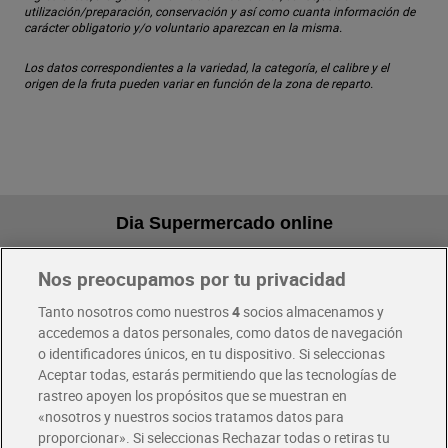
utilización/preparación, conservación y así como cuanta información de
carácter obligatorio y/o voluntario aparezcan en la misma.
Los datos correspondientes a la variedad, la categoría, el calibre y el
origen de la fruta pueden variar en función de la zona de reparto.
Dia Supermercado online
Nos preocupamos por tu privacidad
Pide hoy, recibe hoy
Entrega rápida y en la franja horaria que mejor te venga.
Tanto nosotros como nuestros
4
socios almacenamos y
accedemos a datos personales, como datos de navegación
o identificadores únicos, en tu dispositivo. Si seleccionas
Envío gratis por compras superiores a 100€
Aceptar todas, estarás permitiendo que las tecnologías de
Envío estandar por 4,99€
rastreo apoyen los propósitos que se muestran en
«nosotros y nuestros socios tratamos datos para
Glovo y Uber Eats
proporcionar». Si seleccionas Rechazar todas o retiras tu