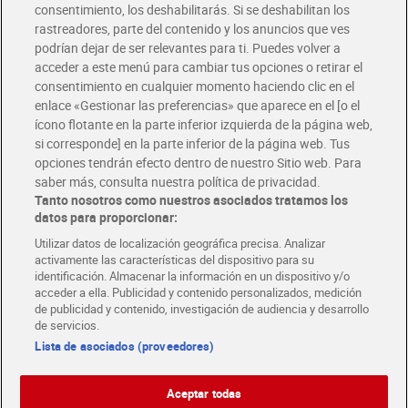
Solicita tu factura de Glovo o Uber Eats
consentimiento, los deshabilitarás. Si se deshabilitan los
rastreadores, parte del contenido y los anuncios que ves
podrían dejar de ser relevantes para ti. Puedes volver a
Únete al CLUB Dia
acceder a este menú para cambiar tus opciones o retirar el
Disfruta las ventajas y ofertas exclusivas.
consentimiento en cualquier momento haciendo clic en el
Descárgate la APP Dia
enlace «Gestionar las preferencias» que aparece en el [o el
ícono flotante en la parte inferior izquierda de la página web,
Folletos y Tiendas
si corresponde] en la parte inferior de la página web. Tus
Descubre las mejores ofertas y busca tu tienda más cercana
opciones tendrán efecto dentro de nuestro Sitio web. Para
saber más, consulta nuestra política de privacidad.
Tanto nosotros como nuestros asociados tratamos los
Tarjeta MaX Dia
Te devuelve hasta 8€/mes de tus compras.
datos para proporcionar:
¡Solicita tu tarjeta de crédito aquí!
Utilizar datos de localización geográfica precisa. Analizar
activamente las características del dispositivo para su
RECETAS
COMER MEJOR CADA DIA
EMPLEO
identificación. Almacenar la información en un dispositivo y/o
acceder a ella. Publicidad y contenido personalizados, medición
COLABORA CON DIA
ABRE TU TIENDA
DIA CORPORATE
de publicidad y contenido, investigación de audiencia y desarrollo
de servicios.
Lista de asociados (proveedores)
Aceptar todas
Atención al cliente