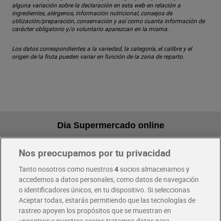
alguna variación sobre la declaración en esta web en relación a
ingredientes, alérgenos, información nutricional, consejos de
utilización/preparación, conservación y así como cuanta información de
carácter obligatorio y/o voluntario aparezcan en la misma.
Los datos correspondientes a la variedad, la categoría, el calibre y el
origen de la fruta pueden variar en función de la zona de reparto.
Dia Supermercado online
Nos preocupamos por tu privacidad
Pide hoy, recibe hoy
Entrega rápida y en la franja horaria que mejor te venga.
Tanto nosotros como nuestros
4
socios almacenamos y
accedemos a datos personales, como datos de navegación
o identificadores únicos, en tu dispositivo. Si seleccionas
Envío gratis por compras superiores a 100€
Aceptar todas, estarás permitiendo que las tecnologías de
Envío estandar por 4,99€
rastreo apoyen los propósitos que se muestran en
«nosotros y nuestros socios tratamos datos para