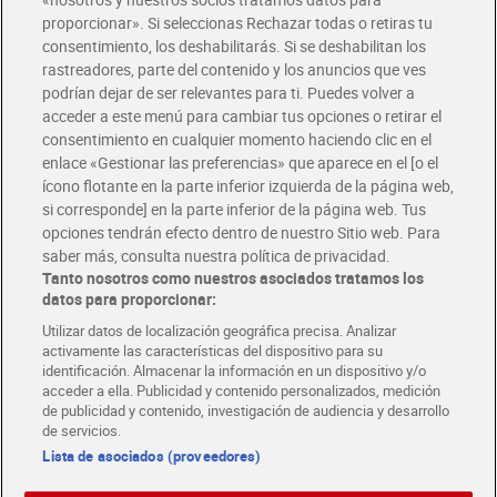
Glovo y Uber Eats
proporcionar». Si seleccionas Rechazar todas o retiras tu
Solicita tu factura de Glovo o Uber Eats
consentimiento, los deshabilitarás. Si se deshabilitan los
rastreadores, parte del contenido y los anuncios que ves
podrían dejar de ser relevantes para ti. Puedes volver a
Únete al CLUB Dia
acceder a este menú para cambiar tus opciones o retirar el
Disfruta las ventajas y ofertas exclusivas.
consentimiento en cualquier momento haciendo clic en el
Descárgate la APP Dia
enlace «Gestionar las preferencias» que aparece en el [o el
ícono flotante en la parte inferior izquierda de la página web,
Folletos y Tiendas
si corresponde] en la parte inferior de la página web. Tus
Descubre las mejores ofertas y busca tu tienda más cercana
opciones tendrán efecto dentro de nuestro Sitio web. Para
saber más, consulta nuestra política de privacidad.
Tanto nosotros como nuestros asociados tratamos los
Tarjeta MaX Dia
Te devuelve hasta 8€/mes de tus compras.
datos para proporcionar:
¡Solicita tu tarjeta de crédito aquí!
Utilizar datos de localización geográfica precisa. Analizar
activamente las características del dispositivo para su
RECETAS
COMER MEJOR CADA DIA
EMPLEO
identificación. Almacenar la información en un dispositivo y/o
acceder a ella. Publicidad y contenido personalizados, medición
COLABORA CON DIA
ABRE TU TIENDA
DIA CORPORATE
de publicidad y contenido, investigación de audiencia y desarrollo
de servicios.
Lista de asociados (proveedores)