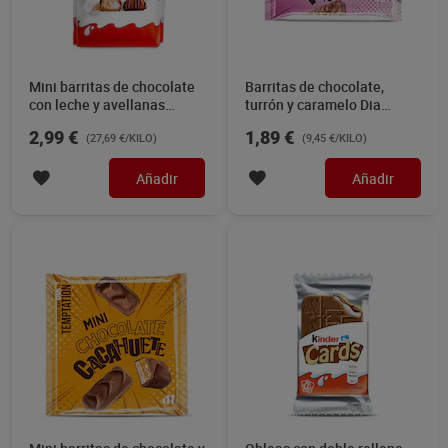
Mini barritas de chocolate
Barritas de chocolate,
con leche y avellanas
turrón y caramelo Dia
Kinder 108 g
Temptation 200 g
2,99 €
1,89 €
(27,69 €/KILO)
(9,45 €/KILO)
Añadir
Añadir