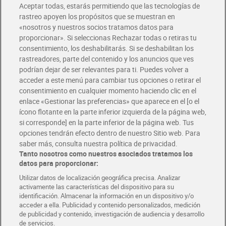
Aceptar todas, estarás permitiendo que las tecnologías de
rastreo apoyen los propósitos que se muestran en
«nosotros y nuestros socios tratamos datos para
proporcionar». Si seleccionas Rechazar todas o retiras tu
consentimiento, los deshabilitarás. Si se deshabilitan los
rastreadores, parte del contenido y los anuncios que ves
Barritas de galleta salted
Bombones de chocolate
podrían dejar de ser relevantes para ti. Puedes volver a
caramel Kit Kat 99 g
cuore Nestlé Caja Roja 24 g
acceder a este menú para cambiar tus opciones o retirar el
1,85 €
1,59 €
consentimiento en cualquier momento haciendo clic en el
(18,69 €/KILO)
(66,25 €/KILO)
enlace «Gestionar las preferencias» que aparece en el [o el
Añadir
Añadir
ícono flotante en la parte inferior izquierda de la página web,
si corresponde] en la parte inferior de la página web. Tus
opciones tendrán efecto dentro de nuestro Sitio web. Para
saber más, consulta nuestra política de privacidad.
Tanto nosotros como nuestros asociados tratamos los
datos para proporcionar:
Utilizar datos de localización geográfica precisa. Analizar
activamente las características del dispositivo para su
identificación. Almacenar la información en un dispositivo y/o
acceder a ella. Publicidad y contenido personalizados, medición
de publicidad y contenido, investigación de audiencia y desarrollo
de servicios.