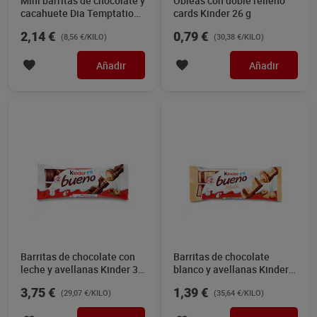
Mini barritas de chocolate y
Obleas con doble relleno
cacahuete Dia Temptation
cards Kinder 26 g
250 g
2,14 €
0,79 €
(8,56 €/KILO)
(30,38 €/KILO)
Añadir
Añadir
Barritas de chocolate con
Barritas de chocolate
leche y avellanas Kinder 3 x
blanco y avellanas Kinder
43 g
Bueno 39 g
3,75 €
1,39 €
(29,07 €/KILO)
(35,64 €/KILO)