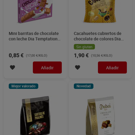
Mini barritas de chocolate
Cacahuetes cubiertos de
con leche Dia Temptation
chocolate de colores Dia
50 g
Temptation 180 g
Sin gluten
0,85 €
1,90 €
(17,00 €/KILO)
(10,56 €/KILO)
Añadir
Añadir
Mejor valorado
Novedad