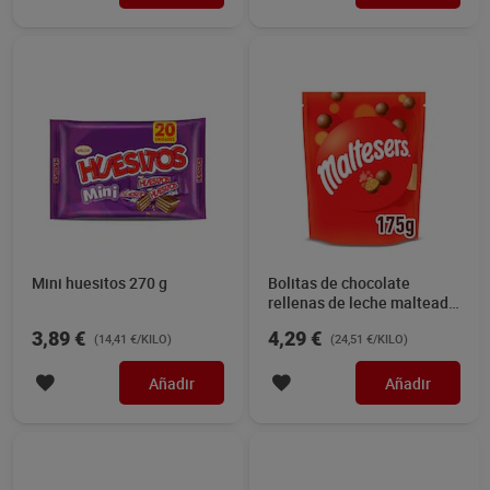
Mini huesitos 270 g
Bolitas de chocolate
rellenas de leche malteada
Maltesers 175 g
3,89 €
4,29 €
(14,41 €/KILO)
(24,51 €/KILO)
Añadir
Añadir