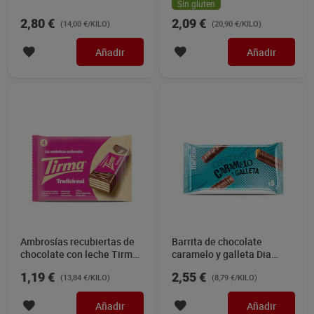
Sin gluten
2,80 €
2,09 €
(14,00 €/KILO)
(20,90 €/KILO)
Añadir
Añadir
Ambrosías recubiertas de
Barrita de chocolate
chocolate con leche Tirma
caramelo y galleta Dia
86 g
Temptation 290 g
1,19 €
2,55 €
(13,84 €/KILO)
(8,79 €/KILO)
Añadir
Añadir