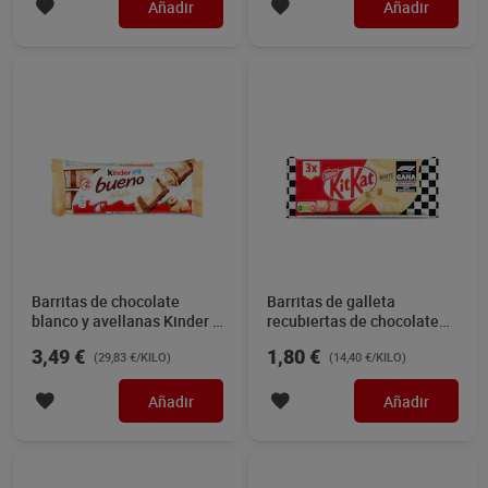
Añadir
Añadir
Barritas de chocolate
Barritas de galleta
blanco y avellanas Kinder 3
recubiertas de chocolate
x 39 g
blanco Kit Kat 3 x 41.5 g
3,49 €
1,80 €
(29,83 €/KILO)
(14,40 €/KILO)
Añadir
Añadir