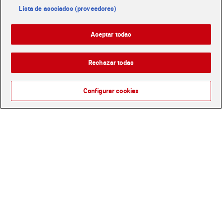
Lista de asociados (proveedores)
Cacahuete recubierto de
Cacahuetes cubiertos de
chocolate con leche M&M's
chocolate Conguitos 200 g
Aceptar todas
200 g
Sin gluten
4,29 €
3,99 €
(21,45 €/KILO)
(19,95 €/KILO)
Rechazar todas
Añadir
Añadir
Configurar cookies
Barritas de chocolate y
Barquillos rellenos de
caramelo 3 unidades Mars
crema con leche y cacao