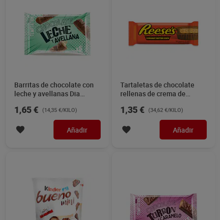
Barritas de chocolate con
Tartaletas de chocolate
leche y avellanas Dia
rellenas de crema de
Temptation 115 g
cacahuete Reeses's 39,5 g
1,65 €
1,35 €
(14,35 €/KILO)
(34,62 €/KILO)
Añadir
Añadir