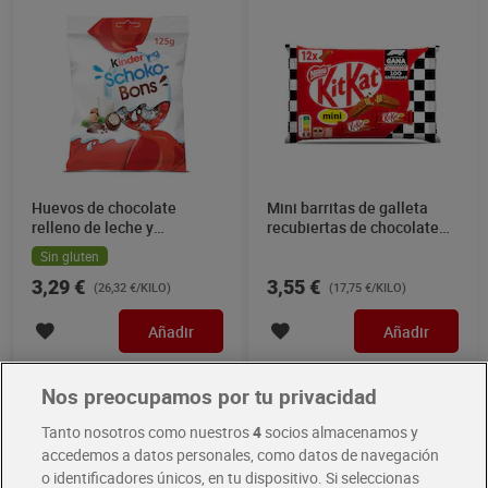
Huevos de chocolate
Mini barritas de galleta
relleno de leche y
recubiertas de chocolate
avellanas Kinder 125 g
Kit Kat 200 g
Sin gluten
3,29 €
3,55 €
(26,32 €/KILO)
(17,75 €/KILO)
Añadir
Añadir
Nos preocupamos por tu privacidad
Tanto nosotros como nuestros
4
socios almacenamos y
accedemos a datos personales, como datos de navegación
o identificadores únicos, en tu dispositivo. Si seleccionas