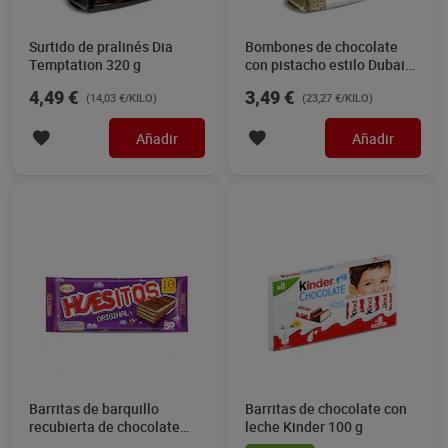
Surtido de pralinés Dia
Bombones de chocolate
Temptation 320 g
con pistacho estilo Dubai
Dia Temptation 150 g
4,49 €
3,49 €
(14,03 €/KILO)
(23,27 €/KILO)
Añadir
Añadir
Barritas de barquillo
Barritas de chocolate con
recubierta de chocolate
leche Kinder 100 g
con leche Huesitos 200 g