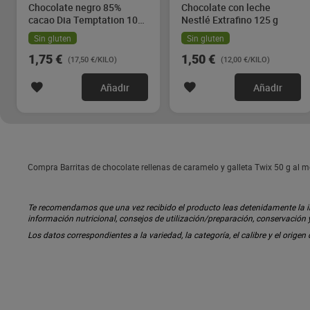
Chocolate negro 85%
Chocolate con leche
cacao Dia Temptation 100
Nestlé Extrafino 125 g
g
Sin gluten
Sin gluten
1,75 €
1,50 €
(17,50 €/KILO)
(12,00 €/KILO)
Añadir
Añadir
Compra Barritas de chocolate rellenas de caramelo y galleta Twix 50 g al 
Te recomendamos que una vez recibido el producto leas detenidamente la inf
información nutricional, consejos de utilización/preparación, conservación
Los datos correspondientes a la variedad, la categoría, el calibre y el origen