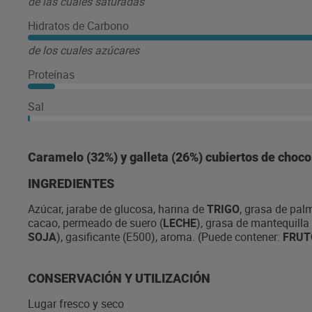
de las cuales saturadas
Hidratos de Carbono
de los cuales azúcares
Proteínas
Sal
Caramelo (32%) y galleta (26%) cubiertos de choco
INGREDIENTES
Azúcar, jarabe de glucosa, harina de
TRIGO
, grasa de pal
cacao, permeado de suero (
LECHE
), grasa de mantequilla 
SOJA
), gasificante (E500), aroma. (Puede contener:
FRUT
CONSERVACIÓN Y UTILIZACIÓN
Lugar fresco y seco