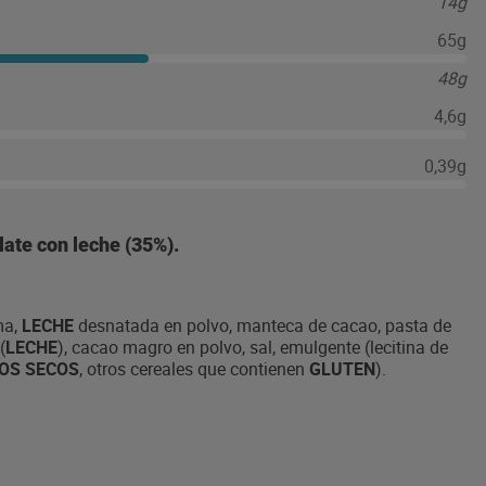
14g
65g
48g
4,6g
0,39g
late con leche (35%).
ma,
LECHE
desnatada en polvo, manteca de cacao, pasta de
(
LECHE
), cacao magro en polvo, sal, emulgente (lecitina de
OS SECOS
, otros cereales que contienen
GLUTEN
).