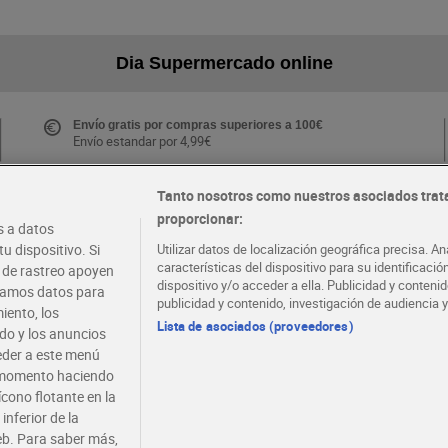
Dia Supermercado online
Envío gratis por compras superiores a 100€
Envío estandar por 4,99€
Tanto nosotros como nuestros asociados trat
proporcionar:
Folletos y Tiendas
 a datos
Descubre las mejores ofertas y busca tu tienda más
u dispositivo. Si
Utilizar datos de localización geográfica precisa. An
cercana
características del dispositivo para su identificaci
s de rastreo apoyen
dispositivo y/o acceder a ella. Publicidad y conten
atamos datos para
publicidad y contenido, investigación de audiencia y
iento, los
·
·
EMPLEO
COLABORA CON DIA
Lista de asociados (proveedores)
ido y los anuncios
ceder a este menú
r momento haciendo
ícono flotante en la
inferior de la
eb. Para saber más,