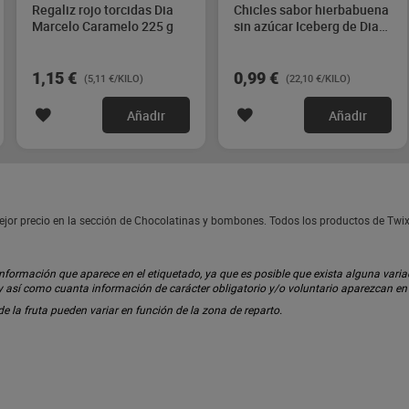
Regaliz rojo torcidas Dia
Chicles sabor hierbabuena
Marcelo Caramelo 225 g
sin azúcar Iceberg de Dia
44.8 g
1,15 €
0,99 €
(5,11 €/KILO)
(22,10 €/KILO)
Añadir
Añadir
mejor precio en la sección de Chocolatinas y bombones. Todos los productos de Twi
ormación que aparece en el etiquetado, ya que es posible que exista alguna variaci
 y así como cuanta información de carácter obligatorio y/o voluntario aparezcan e
 de la fruta pueden variar en función de la zona de reparto.