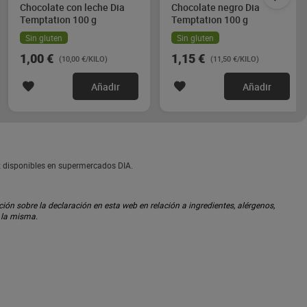
Chocolate con leche Dia
Chocolate negro Dia
Temptation 100 g
Temptation 100 g
Sin gluten
Sin gluten
1,00 €
1,15 €
(10,00 €/KILO)
(11,50 €/KILO)
Añadir
Añadir
x disponibles en supermercados DIA.
ón sobre la declaración en esta web en relación a ingredientes, alérgenos,
n la misma.