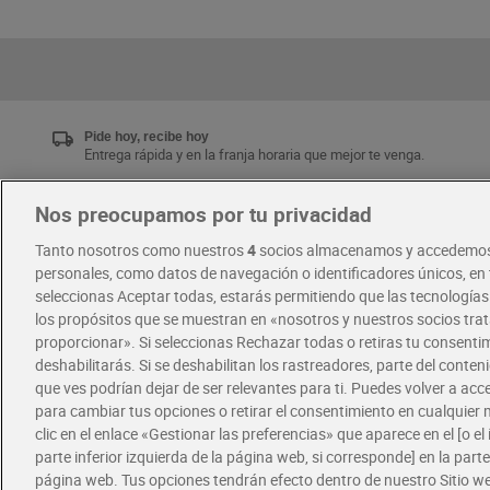
Pide hoy, recibe hoy
Entrega rápida y en la franja horaria que mejor te venga.
Nos preocupamos por tu privacidad
Únete al CLUB Dia
Tanto nosotros como nuestros
4
socios almacenamos y accedemos
Disfruta las ventajas y ofertas exclusivas.
personales, como datos de navegación o identificadores únicos, en t
Descárgate la APP Dia
seleccionas Aceptar todas, estarás permitiendo que las tecnología
los propósitos que se muestran en «nosotros y nuestros socios tr
proporcionar». Si seleccionas Rechazar todas o retiras tu consentim
·
·
RECETAS
COMER MEJOR CADA DIA
deshabilitarás. Si se deshabilitan los rastreadores, parte del conten
que ves podrían dejar de ser relevantes para ti. Puedes volver a ac
para cambiar tus opciones o retirar el consentimiento en cualquie
clic en el enlace «Gestionar las preferencias» que aparece en el [o el 
parte inferior izquierda de la página web, si corresponde] en la parte 
página web. Tus opciones tendrán efecto dentro de nuestro Sitio w