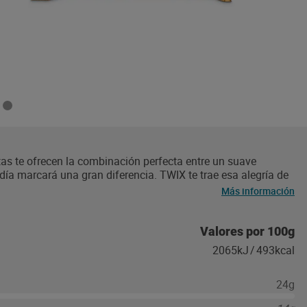
itas te ofrecen la combinación perfecta entre un suave
 día marcará una gran diferencia. TWIX te trae esa alegría de
o para un día ajetreado. Ideal para llevar contigo en tu
Más información
o hacia el trabajo sea más entretenido. (Incluso si tu camino
 delicioso y muy crujiente: TWIX podría ser el compañero de
í cuando necesitas un descanso. Tus tareas seguirán ahí
Valores por 100g
 descanso con el café no lo será. Apto para vegetarianos.
2065kJ
/
493kcal
24g