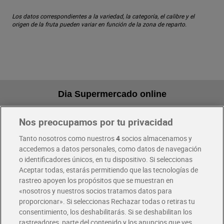
Los datos correspondientes a la variedad, la categoría, el calibre y el
origen de la fruta pueden variar en función de la zona de reparto.
Dia Supermercado online
Nos preocupamos por tu privacidad
Pide hoy, recibe hoy
Entrega rápida y en la franja horaria que mejor te venga.
Tanto nosotros como nuestros
4
socios almacenamos y
accedemos a datos personales, como datos de navegación
o identificadores únicos, en tu dispositivo. Si seleccionas
Envío gratis por compras superiores a 100€
Aceptar todas, estarás permitiendo que las tecnologías de
Envío estandar por 4,99€
rastreo apoyen los propósitos que se muestran en
«nosotros y nuestros socios tratamos datos para
Glovo y Uber Eats
proporcionar». Si seleccionas Rechazar todas o retiras tu
Solicita tu factura de Glovo o Uber Eats
consentimiento, los deshabilitarás. Si se deshabilitan los
rastreadores, parte del contenido y los anuncios que ves