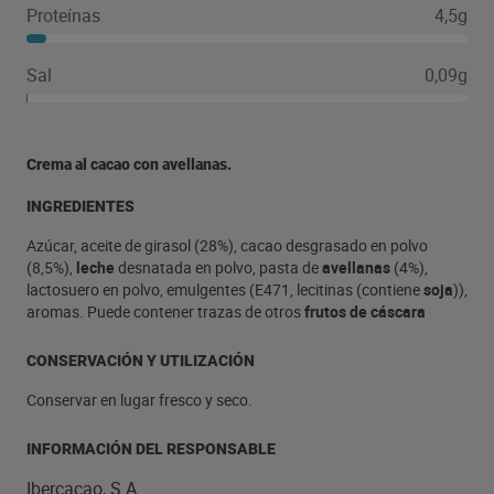
Proteínas
4,5g
Sal
0,09g
Crema al cacao con avellanas.
INGREDIENTES
Azúcar, aceite de girasol (28%), cacao desgrasado en polvo
(8,5%),
leche
desnatada en polvo, pasta de
avellana
s
(4%),
lactosuero en polvo, emulgentes (E471, lecitinas (contiene
soja
)),
aromas. Puede contener trazas de
otros
frutos de cáscara
CONSERVACIÓN Y UTILIZACIÓN
Conservar en lugar fresco y seco.
INFORMACIÓN DEL RESPONSABLE
Ibercacao, S.A.