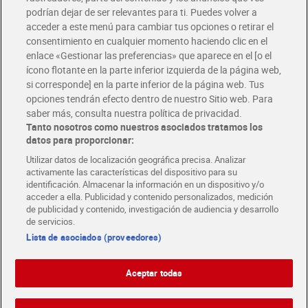
podrían dejar de ser relevantes para ti. Puedes volver a
Únete al CLUB Dia
acceder a este menú para cambiar tus opciones o retirar el
Disfruta las ventajas y ofertas exclusivas.
consentimiento en cualquier momento haciendo clic en el
Descárgate la APP Dia
enlace «Gestionar las preferencias» que aparece en el [o el
ícono flotante en la parte inferior izquierda de la página web,
Folletos y Tiendas
si corresponde] en la parte inferior de la página web. Tus
Descubre las mejores ofertas y busca tu tienda más cercana
opciones tendrán efecto dentro de nuestro Sitio web. Para
saber más, consulta nuestra política de privacidad.
Tanto nosotros como nuestros asociados tratamos los
Tarjeta MaX Dia
Te devuelve hasta 8€/mes de tus compras.
datos para proporcionar:
¡Solicita tu tarjeta de crédito aquí!
Utilizar datos de localización geográfica precisa. Analizar
activamente las características del dispositivo para su
RECETAS
COMER MEJOR CADA DIA
EMPLEO
identificación. Almacenar la información en un dispositivo y/o
acceder a ella. Publicidad y contenido personalizados, medición
COLABORA CON DIA
ABRE TU TIENDA
DIA CORPORATE
de publicidad y contenido, investigación de audiencia y desarrollo
de servicios.
Lista de asociados (proveedores)
Aceptar todas
Atención al cliente
Español
Español
Català