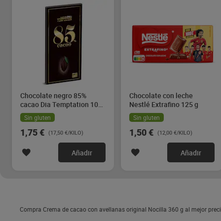
Chocolate negro 85%
Chocolate con leche
cacao Dia Temptation 100
Nestlé Extrafino 125 g
g
Sin gluten
Sin gluten
1,75 €
1,50 €
(17,50 €/KILO)
(12,00 €/KILO)
Añadir
Añadir
Compra Crema de cacao con avellanas original Nocilla 360 g al mejor preci