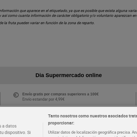
ormación que aparece en el etiquetado, ya que es posible que exista alguna variaci
 y así como cuanta información de carácter obligatorio y/o voluntario aparezcan e
 de la fruta pueden variar en función de la zona de reparto.
Dia Supermercado online
Envío gratis por compras superiores a 100€
Envío estandar por 4,99€
Tanto nosotros como nuestros asociados trat
proporcionar:
Folletos y Tiendas
 a datos
Descubre las mejores ofertas y busca tu tienda más
u dispositivo. Si
Utilizar datos de localización geográfica precisa. An
cercana