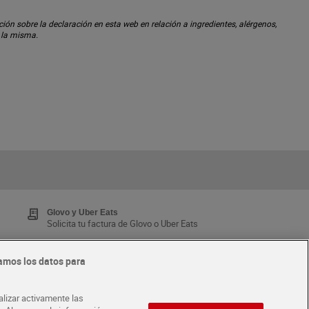
ón sobre la declaración en esta web en relación a ingredientes, alérgenos,
n la misma.
Glovo y Uber Eats
Solicita tu factura de Glovo o Uber Eats
amos los datos para
Tarjeta MaX Dia
Te devuelve hasta 8€/mes de tus compras.
alizar activamente las
¡Solicita tu tarjeta de crédito aquí!