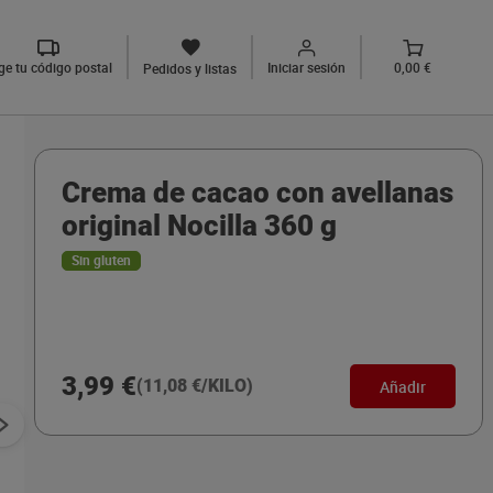
ige tu código postal
Iniciar sesión
0,00 €
Pedidos y listas
Crema de cacao con avellanas
original Nocilla 360 g
Sin gluten
3,99 €
(11,08 €/KILO)
Añadir