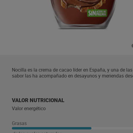
Nocilla es la crema de cacao líder en España, y una de la
sabor las ha acompañado en desayunos y meriendas desde
vajillas de todo el país. Toda la gama de productos de la
un 35% las grasas saturadas del producto respecto a la m
más fácil y divertido que nunca. Hazlo con tu familia o tu
inconfundible. Además, hoy Nocilla no es sólo una crema d
VALOR NUTRICIONAL
Cookies) o en helados.
Valor energético
Grasas