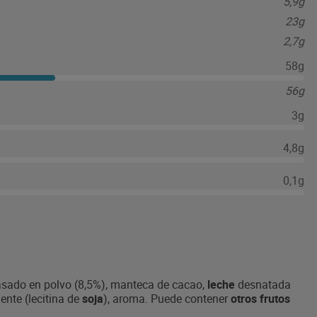
5,9g
23g
2,7g
58g
56g
3g
4,8g
0,1g
grasado en polvo (8,5%), manteca de cacao,
leche
desnatada
nte (lecitina de
soja
), aroma. Puede contener
otros frutos