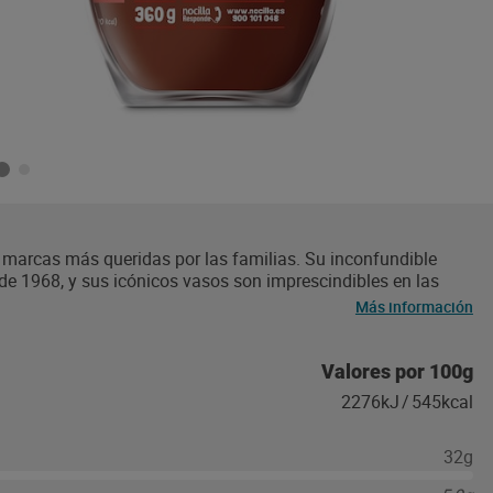
s marcas más queridas por las familias. Su inconfundible
 1968, y sus icónicos vasos son imprescindibles en las
 marca está elaborada sin aceite de palma, lo que reduce en
Más información
edia ponderada de la categoría de cremas. Nocillear hoy es
s amigos en crepes, gofres y tostadas y disfruta de su sabor
e cacao, también se puede disfrutar en galletas (Nocilla
Valores por 100g
2276kJ
/
545kcal
32g