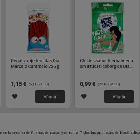
Regaliz rojo torcidas Dia
Chicles sabor hierbabuena
Marcelo Caramelo 225 g
sin azúcar Iceberg de Dia
44.8 g
1,15 €
0,99 €
(5,11 €/KILO)
(22,10 €/KILO)
Añadir
Añadir
o en la sección de Cremas de cacao y de untar. Todos los productos de Nocilla di