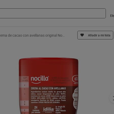
El
Crema de cacao con avellanas original Nocilla 360 g
Añadir a mi lista