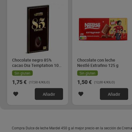
Chocolate negro 85%
Chocolate con leche
cacao Dia Temptation 100
Nestlé Extrafino 125 g
g
Sin gluten
Sin gluten
1,75 €
1,50 €
(17,50 €/KILO)
(12,00 €/KILO)
Añadir
Añadir
Compra Dulce de leche Mardel 450 g al mejor precio en la sección de Crema