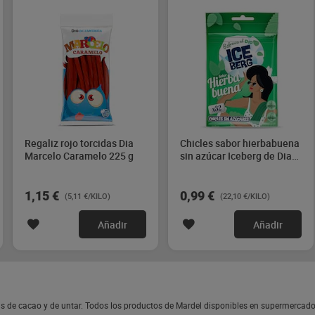
Regaliz rojo torcidas Dia
Chicles sabor hierbabuena
Marcelo Caramelo 225 g
sin azúcar Iceberg de Dia
44.8 g
1,15 €
0,99 €
(5,11 €/KILO)
(22,10 €/KILO)
Añadir
Añadir
s de cacao y de untar. Todos los productos de Mardel disponibles en supermercado