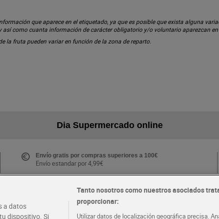
ormación que aparece en el etiquetado, ya que es posible que exista alguna variaci
 y así como cuanta información de carácter obligatorio y/o voluntario aparezcan e
 de la fruta pueden variar en función de la zona de reparto.
Dia Supermercado online
Envío gratis por compras superiores a 100€
Envío estandar por 4,99€
Tanto nosotros como nuestros asociados trat
proporcionar:
Folletos y Tiendas
 a datos
Descubre las mejores ofertas y busca tu tienda más
u dispositivo. Si
Utilizar datos de localización geográfica precisa. An
cercana