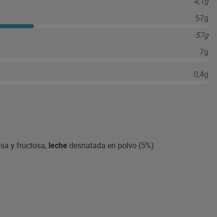
4,1g
57g
57g
7g
0,4g
osa y fructosa,
leche
desnatada en polvo (5%)