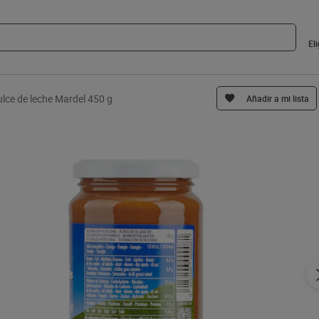
El
lce de leche Mardel 450 g
Añadir a mi lista