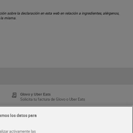
ón sobre la declaración en esta web en relación a ingredientes, alérgenos,
n la misma.
Glovo y Uber Eats
Solicita tu factura de Glovo o Uber Eats
amos los datos para
Tarjeta MaX Dia
Te devuelve hasta 8€/mes de tus compras.
alizar activamente las
¡Solicita tu tarjeta de crédito aquí!