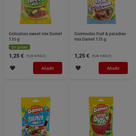
Golosinas sweet mix Damel
Gominolas fruit & paradise
135 g
mix Damel 135 g
Sin gluten
1,25 €
1,25 €
(9,26 €/KILO)
(9,26 €/KILO)
Añadir
Añadir