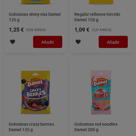
Golosinas shiny mix Damel
Regaliz rellenos torcido
135 g
Damel 150 g
1,25 €
1,09 €
(9,26 €/KILO)
(7,27 €/KILO)
Añadir
Añadir
Golosinas crazy berries
Golosinas red noodles
Damel 135 g
Damel 200 g