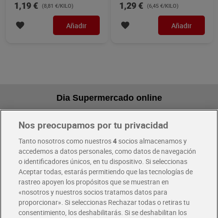
1,19 €
1,29 €
(8,81 €/KILO)
(6,45 €/KILO)
Añadir
Añadir
Dia Supermercado online
Nos preocupamos por tu privacidad
Pide hoy, recibe hoy
Entrega rápida y en la franja horaria que mejor te venga.
Tanto nosotros como nuestros
4
socios almacenamos y
accedemos a datos personales, como datos de navegación
o identificadores únicos, en tu dispositivo. Si seleccionas
Envío gratis por compras superiores a 100€
Aceptar todas, estarás permitiendo que las tecnologías de
Envío estandar por 4,99€
rastreo apoyen los propósitos que se muestran en
«nosotros y nuestros socios tratamos datos para
Glovo y Uber Eats
proporcionar». Si seleccionas Rechazar todas o retiras tu
Solicita tu factura de Glovo o Uber Eats
consentimiento, los deshabilitarás. Si se deshabilitan los