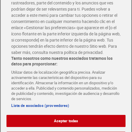
rastreadores, parte del contenido y los anuncios que ves
podrían dejar de ser relevantes para ti. Puedes volver a
Únete al CLUB Dia
acceder a este menú para cambiar tus opciones o retirar el
Disfruta las ventajas y ofertas exclusivas.
consentimiento en cualquier momento haciendo clic en el
Descárgate la APP Dia
enlace «Gestionar las preferencias» que aparece en el [o el
ícono flotante en la parte inferior izquierda de la página web,
Folletos y Tiendas
si corresponde] en la parte inferior de la página web. Tus
Descubre las mejores ofertas y busca tu tienda más cercana
opciones tendrán efecto dentro de nuestro Sitio web. Para
saber más, consulta nuestra política de privacidad.
Tanto nosotros como nuestros asociados tratamos los
Tarjeta MaX Dia
Te devuelve hasta 8€/mes de tus compras.
datos para proporcionar:
¡Solicita tu tarjeta de crédito aquí!
Utilizar datos de localización geográfica precisa. Analizar
activamente las características del dispositivo para su
RECETAS
COMER MEJOR CADA DIA
EMPLEO
identificación. Almacenar la información en un dispositivo y/o
acceder a ella. Publicidad y contenido personalizados, medición
COLABORA CON DIA
ABRE TU TIENDA
DIA CORPORATE
de publicidad y contenido, investigación de audiencia y desarrollo
de servicios.
Lista de asociados (proveedores)
Aceptar todas
Atención al cliente
Español
Español