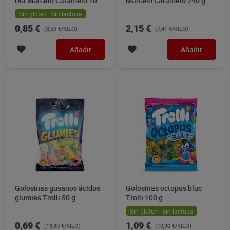
Dia Marcelo Caramelo 100
Marcelo Caramelo 290 g
g
Sin gluten | Sin lactosa
0,85 €
2,15 €
(8,50 €/KILO)
(7,41 €/KILO)
Añadir
Añadir
Golosinas gusanos ácidos
Golosinas octopus blue
glumies Trolli 50 g
Trolli 100 g
Sin gluten | Sin lactosa
0,69 €
1,09 €
(13,80 €/KILO)
(10,90 €/KILO)