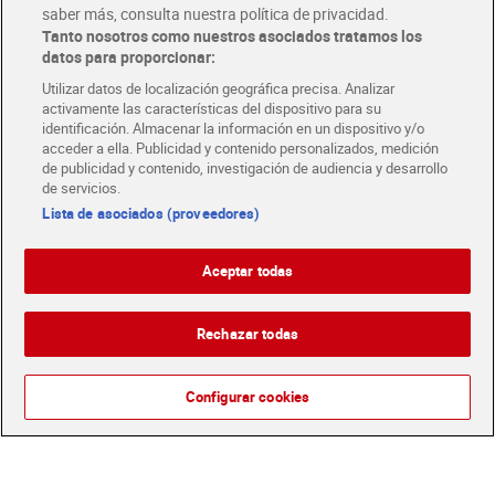
saber más, consulta nuestra política de privacidad.
Tanto nosotros como nuestros asociados tratamos los
datos para proporcionar:
Utilizar datos de localización geográfica precisa. Analizar
activamente las características del dispositivo para su
identificación. Almacenar la información en un dispositivo y/o
acceder a ella. Publicidad y contenido personalizados, medición
de publicidad y contenido, investigación de audiencia y desarrollo
de servicios.
Lista de asociados (proveedores)
Palotes masticables de
Golosinas favoritos
Aceptar todas
frutas Palotes 90 g
red&white Haribo 150 g
1,23 €
1,99 €
(13,67 €/KILO)
(13,27 €/KILO)
Rechazar todas
Añadir
Añadir
Configurar cookies