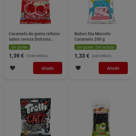
Caramelo de goma relleno
Nubes Dia Marcelo
sabor cereza Dulciora
Caramelo 200 g
Pikotas 100 g
Sin gluten
Sin gluten | Sin lactosa
1,39 €
1,33 €
(13,90 €/KILO)
(6,65 €/KILO)
Añadir
Añadir