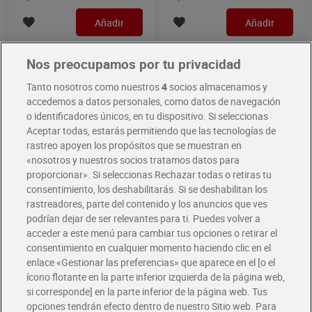
Añadir
Añadir
Nos preocupamos por tu privacidad
Tanto nosotros como nuestros
4
socios almacenamos y
accedemos a datos personales, como datos de navegación
o identificadores únicos, en tu dispositivo. Si seleccionas
Aceptar todas, estarás permitiendo que las tecnologías de
rastreo apoyen los propósitos que se muestran en
«nosotros y nuestros socios tratamos datos para
proporcionar». Si seleccionas Rechazar todas o retiras tu
consentimiento, los deshabilitarás. Si se deshabilitan los
rastreadores, parte del contenido y los anuncios que ves
Golosinas beans Fini 165 g
Golosinas de fresas con
podrían dejar de ser relevantes para ti. Puedes volver a
nata Fini 75 g
acceder a este menú para cambiar tus opciones o retirar el
Sin gluten
Sin gluten
consentimiento en cualquier momento haciendo clic en el
2,09 €
1,09 €
enlace «Gestionar las preferencias» que aparece en el [o el
(12,67 €/KILO)
(14,53 €/KILO)
ícono flotante en la parte inferior izquierda de la página web,
Añadir
Añadir
si corresponde] en la parte inferior de la página web. Tus
opciones tendrán efecto dentro de nuestro Sitio web. Para