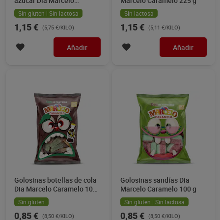
azúcar Dia Marcelo
Marcelo Caramelo 225 g
Caramelo 200 g
Sin gluten | Sin lactosa
Sin lactosa
1,15 €
1,15 €
(5,75 €/KILO)
(5,11 €/KILO)
Añadir
Añadir
Golosinas botellas de cola
Golosinas sandías Dia
Dia Marcelo Caramelo 100
Marcelo Caramelo 100 g
g
Sin gluten
Sin gluten | Sin lactosa
0,85 €
0,85 €
(8,50 €/KILO)
(8,50 €/KILO)