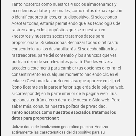
Tanto nosotros como nuestros
4
socios almacenamos y
accedemos a datos personales, como datos de navegación
o identificadores únicos, en tu dispositivo. Si seleccionas
Envío gratis por compras superiores a 100€
Aceptar todas, estarás permitiendo que las tecnologías de
Envío estandar por 4,99€
rastreo apoyen los propósitos que se muestran en
«nosotros y nuestros socios tratamos datos para
Glovo y Uber Eats
proporcionar». Si seleccionas Rechazar todas o retiras tu
Solicita tu factura de Glovo o Uber Eats
consentimiento, los deshabilitarás. Si se deshabilitan los
rastreadores, parte del contenido y los anuncios que ves
podrían dejar de ser relevantes para ti. Puedes volver a
Únete al CLUB Dia
acceder a este menú para cambiar tus opciones o retirar el
Disfruta las ventajas y ofertas exclusivas.
consentimiento en cualquier momento haciendo clic en el
Descárgate la APP Dia
enlace «Gestionar las preferencias» que aparece en el [o el
ícono flotante en la parte inferior izquierda de la página web,
Folletos y Tiendas
si corresponde] en la parte inferior de la página web. Tus
Descubre las mejores ofertas y busca tu tienda más cercana
opciones tendrán efecto dentro de nuestro Sitio web. Para
saber más, consulta nuestra política de privacidad.
Tanto nosotros como nuestros asociados tratamos los
Tarjeta MaX Dia
Te devuelve hasta 8€/mes de tus compras.
datos para proporcionar:
¡Solicita tu tarjeta de crédito aquí!
Utilizar datos de localización geográfica precisa. Analizar
activamente las características del dispositivo para su
RECETAS
COMER MEJOR CADA DIA
EMPLEO