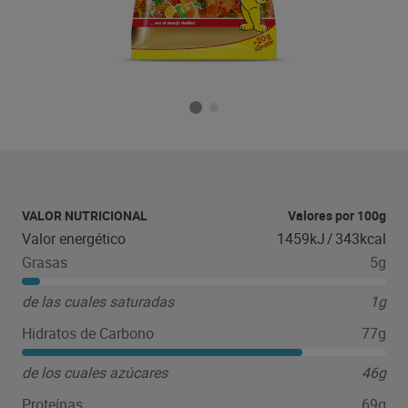
VALOR NUTRICIONAL
Valores por 100g
Valor energético
1459kJ
/
343kcal
Grasas
5g
de las cuales saturadas
1g
Hidratos de Carbono
77g
de los cuales azúcares
46g
Proteínas
69g