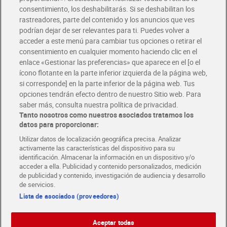
Solicita tu factura de Glovo o Uber Eats
consentimiento, los deshabilitarás. Si se deshabilitan los
rastreadores, parte del contenido y los anuncios que ves
podrían dejar de ser relevantes para ti. Puedes volver a
Únete al CLUB Dia
acceder a este menú para cambiar tus opciones o retirar el
Disfruta las ventajas y ofertas exclusivas.
consentimiento en cualquier momento haciendo clic en el
Descárgate la APP Dia
enlace «Gestionar las preferencias» que aparece en el [o el
ícono flotante en la parte inferior izquierda de la página web,
Folletos y Tiendas
si corresponde] en la parte inferior de la página web. Tus
Descubre las mejores ofertas y busca tu tienda más cercana
opciones tendrán efecto dentro de nuestro Sitio web. Para
saber más, consulta nuestra política de privacidad.
Tanto nosotros como nuestros asociados tratamos los
Tarjeta MaX Dia
Te devuelve hasta 8€/mes de tus compras.
datos para proporcionar:
¡Solicita tu tarjeta de crédito aquí!
Utilizar datos de localización geográfica precisa. Analizar
activamente las características del dispositivo para su
RECETAS
COMER MEJOR CADA DIA
EMPLEO
identificación. Almacenar la información en un dispositivo y/o
acceder a ella. Publicidad y contenido personalizados, medición
COLABORA CON DIA
ABRE TU TIENDA
DIA CORPORATE
de publicidad y contenido, investigación de audiencia y desarrollo
de servicios.
Lista de asociados (proveedores)
Aceptar todas