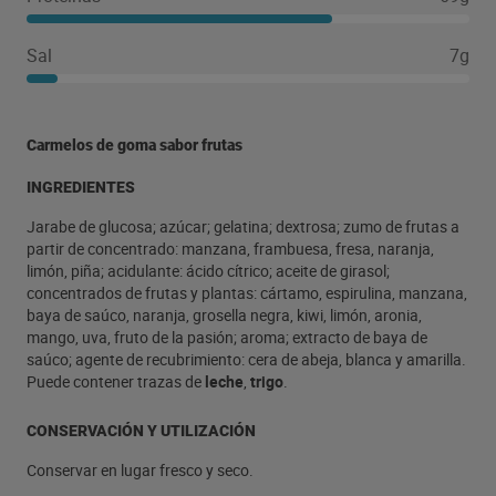
Sal
7g
Carmelos de goma sabor frutas
INGREDIENTES
Jarabe de glucosa; azúcar; gelatina; dextrosa; zumo de frutas a
partir de concentrado: manzana, frambuesa, fresa, naranja,
limón, piña; acidulante: ácido cítrico; aceite de girasol;
concentrados de frutas y plantas: cártamo, espirulina, manzana,
baya de saúco, naranja, grosella negra, kiwi, limón, aronia,
mango, uva, fruto de la pasión; aroma; extracto de baya de
saúco; agente de recubrimiento: cera de abeja, blanca y amarilla.
Puede contener trazas de
leche
,
trigo
.
CONSERVACIÓN Y UTILIZACIÓN
Conservar en lugar fresco y seco.