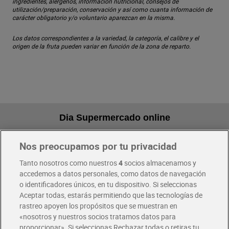
ingredientes, alérgenos, información nutricional, consejos de
utilización/preparación, conservación y así como cuanta información de
carácter obligatorio y/o voluntario aparezcan en la misma.
Los datos correspondientes a la variedad, la categoría, el calibre y el
origen de la fruta pueden variar en función de la zona de reparto.
Dia Supermercado online
Nos preocupamos por tu privacidad
Pide hoy, recibe hoy
Entrega rápida y en la franja horaria que mejor te venga.
Tanto nosotros como nuestros
4
socios almacenamos y
accedemos a datos personales, como datos de navegación
o identificadores únicos, en tu dispositivo. Si seleccionas
Envío gratis por compras superiores a 100€
Aceptar todas, estarás permitiendo que las tecnologías de
Envío estandar por 4,99€
rastreo apoyen los propósitos que se muestran en
«nosotros y nuestros socios tratamos datos para
Glovo y Uber Eats
proporcionar». Si seleccionas Rechazar todas o retiras tu