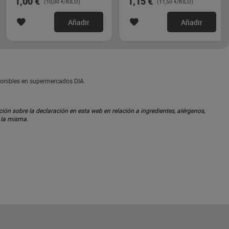
1,00 €
1,15 €
(10,00 €/KILO)
(11,50 €/KILO)
Añadir
Añadir
ponibles en supermercados DIA.
ón sobre la declaración en esta web en relación a ingredientes, alérgenos,
n la misma.