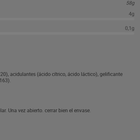
58g
4g
0,1g
), acidulantes (ácido cítrico, ácido láctico), gelificante
E163).
ar. Una vez abierto. cerrar bien el envase.