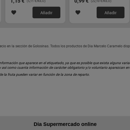
1,15 €
0,99 €
(5,11 €/KILO)
(22,10 €/KILO)
Añadir
Añadir
ecio en la sección de Golosinas. Todos los productos de Dia Marcelo Caramelo dis
ormación que aparece en el etiquetado, ya que es posible que exista alguna variaci
 y así como cuanta información de carácter obligatorio y/o voluntario aparezcan e
 de la fruta pueden variar en función de la zona de reparto.
Dia Supermercado online