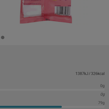
1387kJ
/
326kcal
0g
0g
79g