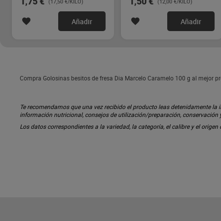
1,75 €
1,50 €
(17,50 €/KILO)
(12,00 €/KILO)
Añadir
Añadir
Compra Golosinas besitos de fresa Dia Marcelo Caramelo 100 g al mejor pr
Te recomendamos que una vez recibido el producto leas detenidamente la inf
información nutricional, consejos de utilización/preparación, conservación
Los datos correspondientes a la variedad, la categoría, el calibre y el origen