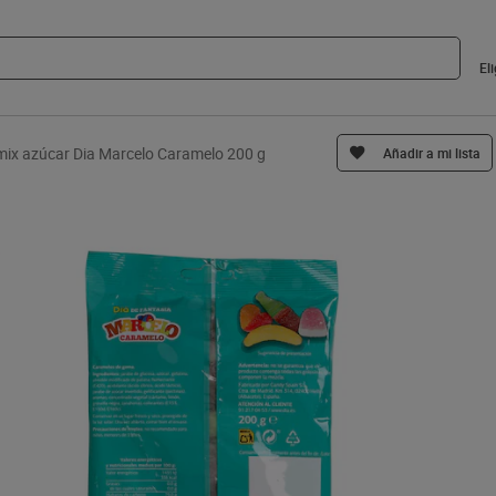
El
mix azúcar Dia Marcelo Caramelo 200 g
Añadir a mi lista