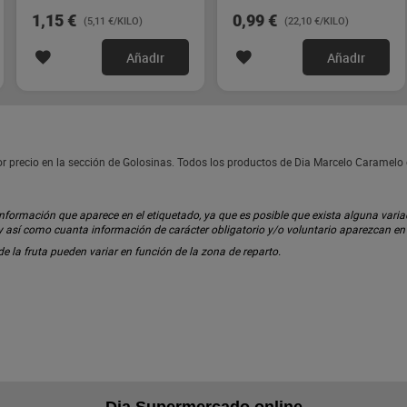
1,15 €
0,99 €
(5,11 €/KILO)
(22,10 €/KILO)
Añadir
Añadir
 precio en la sección de Golosinas. Todos los productos de Dia Marcelo Caramelo
ormación que aparece en el etiquetado, ya que es posible que exista alguna variaci
 y así como cuanta información de carácter obligatorio y/o voluntario aparezcan e
 de la fruta pueden variar en función de la zona de reparto.