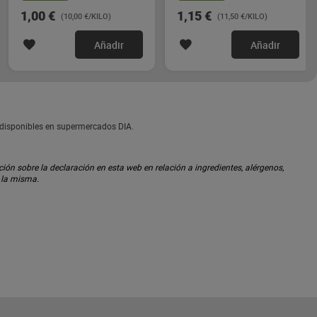
1,00 €
1,15 €
(10,00 €/KILO)
(11,50 €/KILO)
Añadir
Añadir
 disponibles en supermercados DIA.
ón sobre la declaración en esta web en relación a ingredientes, alérgenos,
n la misma.