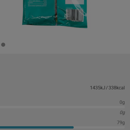
1435kJ
/
338kcal
0g
0g
79g