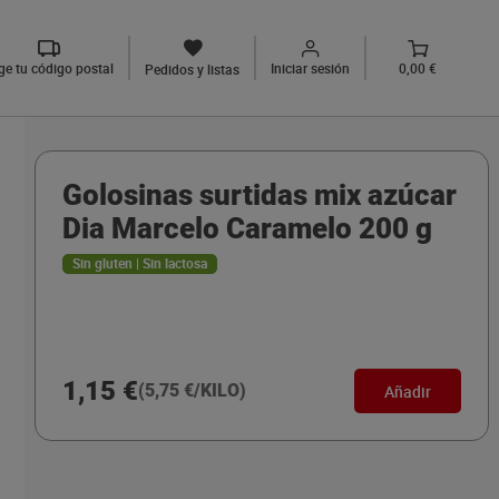
ige tu código postal
Iniciar sesión
0,00 €
Pedidos y listas
Golosinas surtidas mix azúcar
Dia Marcelo Caramelo 200 g
Sin gluten | Sin lactosa
1,15 €
(5,75 €/KILO)
Añadir