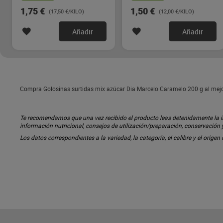
1,75 €
1,50 €
(17,50 €/KILO)
(12,00 €/KILO)
Añadir
Añadir
Compra Golosinas surtidas mix azúcar Dia Marcelo Caramelo 200 g al mejor
Te recomendamos que una vez recibido el producto leas detenidamente la inf
información nutricional, consejos de utilización/preparación, conservación
Los datos correspondientes a la variedad, la categoría, el calibre y el origen