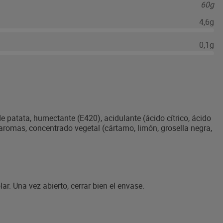
60g
4,6g
0,1g
e patata, humectante (E420), acidulante (ácido cítrico, ácido
), aromas, concentrado vegetal (cártamo, limón, grosella negra,
ar. Una vez abierto, cerrar bien el envase.