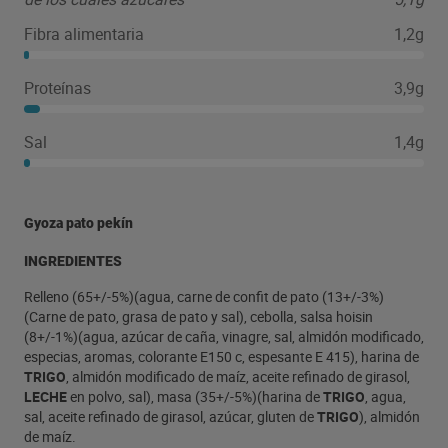
Fibra alimentaria
1,2g
Proteínas
3,9g
Sal
1,4g
Gyoza pato pekín
INGREDIENTES
Relleno (65+/-5%)(agua, carne de confit de pato (13+/-3%)
(Carne de pato, grasa de pato y sal), cebolla, salsa hoisin
(8+/-1%)(agua, azúcar de caña, vinagre, sal, almidón modificado,
especias, aromas, colorante E150 c, espesante E 415), harina de
TRIGO
, almidón modificado de maíz, aceite refinado de girasol,
LECHE
en polvo, sal), masa (35+/-5%)(harina de
TRIGO
, agua,
sal, aceite refinado de girasol, azúcar, gluten de
TRIGO
), almidón
de maíz.