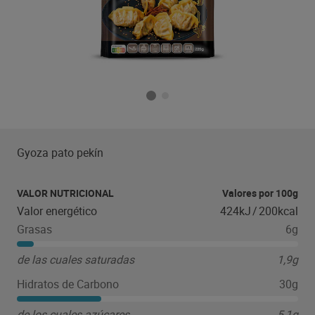
Gyoza pato pekín
VALOR NUTRICIONAL
Valores por 100g
Valor energético
424kJ
/
200kcal
Grasas
6g
de las cuales saturadas
1,9g
Hidratos de Carbono
30g
de los cuales azúcares
5,1g