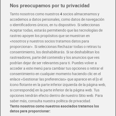
Nos preocupamos por tu privacidad
Pide hoy, recibe hoy
Entrega rápida y en la franja horaria que mejor te venga.
Tanto nosotros como nuestros
4
socios almacenamos y
accedemos a datos personales, como datos de navegación
o identificadores únicos, en tu dispositivo. Si seleccionas
Envío gratis por compras superiores a 100€
Aceptar todas, estarás permitiendo que las tecnologías de
Envío estandar por 4,99€
rastreo apoyen los propósitos que se muestran en
«nosotros y nuestros socios tratamos datos para
Glovo y Uber Eats
proporcionar». Si seleccionas Rechazar todas o retiras tu
Solicita tu factura de Glovo o Uber Eats
consentimiento, los deshabilitarás. Si se deshabilitan los
rastreadores, parte del contenido y los anuncios que ves
podrían dejar de ser relevantes para ti. Puedes volver a
Únete al CLUB Dia
acceder a este menú para cambiar tus opciones o retirar el
Disfruta las ventajas y ofertas exclusivas.
consentimiento en cualquier momento haciendo clic en el
Descárgate la APP Dia
enlace «Gestionar las preferencias» que aparece en el [o el
ícono flotante en la parte inferior izquierda de la página web,
Folletos y Tiendas
si corresponde] en la parte inferior de la página web. Tus
Descubre las mejores ofertas y busca tu tienda más cercana
opciones tendrán efecto dentro de nuestro Sitio web. Para
saber más, consulta nuestra política de privacidad.
Tanto nosotros como nuestros asociados tratamos los
Tarjeta MaX Dia
Te devuelve hasta 8€/mes de tus compras.
datos para proporcionar:
¡Solicita tu tarjeta de crédito aquí!