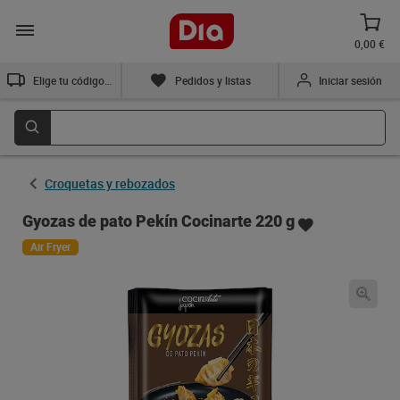
0,00 €
Elige tu código postal
Pedidos y listas
Iniciar sesión
Croquetas y rebozados
Gyozas de pato Pekín Cocinarte 220 g
Air Fryer