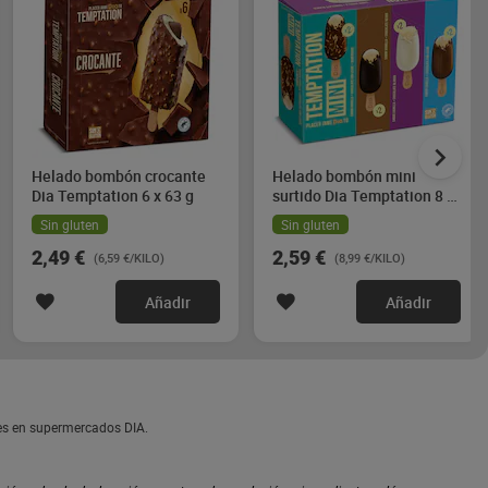
Helado bombón crocante
Helado bombón mini
Dia Temptation 6 x 63 g
surtido Dia Temptation 8 x
36 g
Sin gluten
Sin gluten
2,49 €
2,59 €
(6,59 €/KILO)
(8,99 €/KILO)
Añadir
Añadir
les en supermercados DIA.