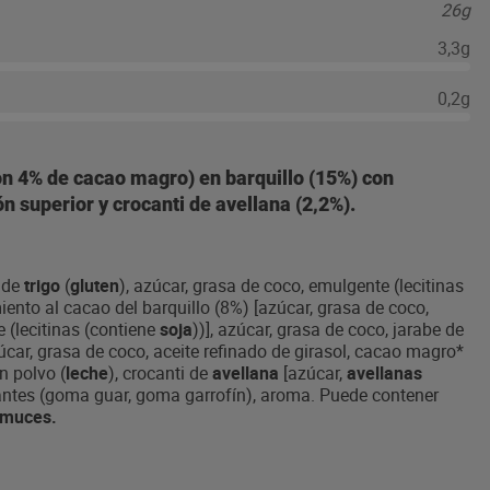
26g
3,3g
0,2g
on 4% de cacao magro) en barquillo (15%) con
n superior y crocanti de avellana (2,2%).
a de
trigo
(
gluten
), azúcar, grasa de coco, emulgente (lecitinas
iento al cacao del barquillo (8%) [azúcar, grasa de coco,
 (lecitinas (contiene
soja
))], azúcar, grasa de coco, jarabe de
úcar, grasa de coco, aceite refinado de girasol, cacao magro*
n polvo (
leche
), crocanti de
avellana
[azúcar,
avellanas
zantes (goma guar, goma garrofín), aroma. Puede contener
ramuces.