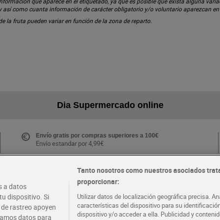
ormación que aparece en el etiquetado, ya que es posible que exista alguna variaci
 y así como cuanta información de carácter obligatorio y/o voluntario aparezcan e
 de la fruta pueden variar en función de la zona de reparto.
Dia Supermercado online
Envío gratis por compras superiores a 100€
Envío estandar por 4,99€
Tanto nosotros como nuestros asociados trat
proporcionar:
Folletos y Tiendas
 a datos
Descubre las mejores ofertas y busca tu tienda más
u dispositivo. Si
Utilizar datos de localización geográfica precisa. An
cercana
características del dispositivo para su identificaci
s de rastreo apoyen
dispositivo y/o acceder a ella. Publicidad y conten
atamos datos para