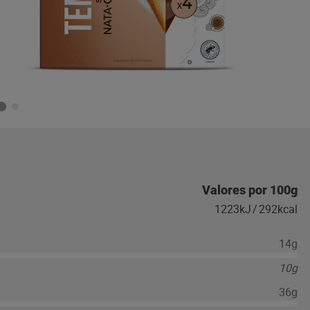
Valores por 100g
1223kJ
/
292kcal
14g
10g
36g