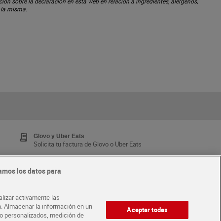
ón sobre la declaración en esta web en relación a ingredientes, alérgenos,
n la misma.
Glovo y Uber Eats
Solicita tu factura de Glovo o Uber Eats
amos los datos para
Tarjeta MaX Dia
Te devuelve hasta 8€/mes de tus compras.
alizar activamente las
¡Solicita tu tarjeta de crédito aquí!
ón. Almacenar la información en un
Aceptar todas
ido personalizados, medición de