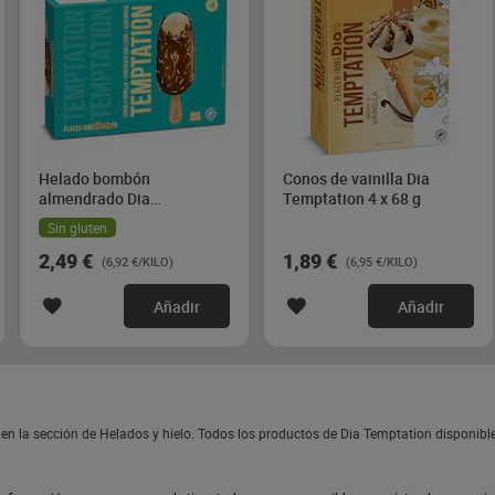
Helado bombón
Conos de vainilla Dia
almendrado Dia
Temptation 4 x 68 g
Temptation 4 x 90 g
Sin gluten
2,49 €
1,89 €
(6,92 €/KILO)
(6,95 €/KILO)
Añadir
Añadir
en la sección de Helados y hielo. Todos los productos de Dia Temptation disponib