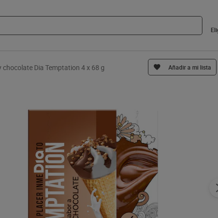
El
 chocolate Dia Temptation 4 x 68 g
Añadir a mi lista