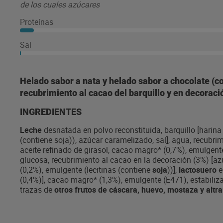
de los cuales azúcares
Proteínas
Sal
Helado sabor a nata y helado sabor a chocolate (c
recubrimiento al cacao del barquillo y en decoració
INGREDIENTES
Leche
desnatada en polvo reconstituida, barquillo [harin
(contiene soja)), azúcar caramelizado, sal], agua, recubrim
aceite refinado de girasol, cacao magro* (0,7%), emulgente
glucosa, recubrimiento al cacao en la decoración (3%) [az
(0,2%), emulgente (lecitinas (contiene
soja
))],
lactosuero
e
(0,4%)], cacao magro* (1,3%), emulgente (E471), estabili
trazas de
otros frutos de cáscara, huevo, mostaza y alt