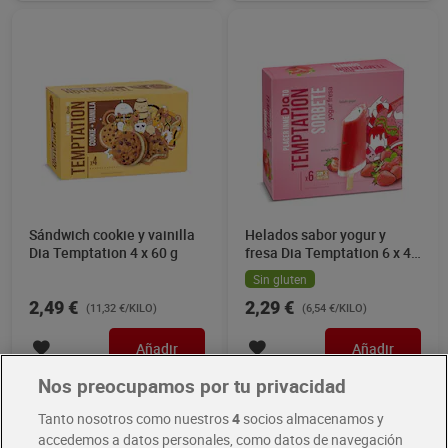
Sándwich cookie y vainilla
Helados sabor yogur y
Dia Temptation 4 x 60 g
fresa Dia Temptation 6 x 43
g
Sin gluten
2,49 €
2,29 €
(11,32 €/KILO)
(6,54 €/KILO)
Añadir
Añadir
Nos preocupamos por tu privacidad
Tanto nosotros como nuestros
4
socios almacenamos y
accedemos a datos personales, como datos de navegación