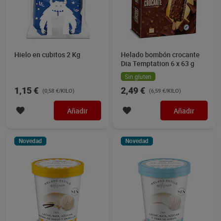
Hielo en cubitos 2 Kg
Helado bombón crocante
Dia Temptation 6 x 63 g
Sin gluten
1,15 €
2,49 €
(0,58 €/KILO)
(6,59 €/KILO)
Añadir
Añadir
Novedad
Novedad