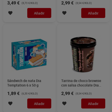
3,49 €
2,99 €
(8,73 €/KILO)
(8,54 €/KILO)
Añadir
Añadir
Sándwich de nata Dia
Tarrina de choco brownie
Temptation 6 x 50 g
con salsa chocolate Dia
Temptation 350 g
1,89 €
2,99 €
(6,30 €/KILO)
(8,54 €/KILO)
Añadir
Añadir