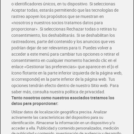
o identificadores únicos, en tu dispositivo. Si seleccionas
Aceptar todas, estarás permitiendo que las tecnologías de
rastreo apoyen los propósitos que se muestran en
«nosotros y nuestros socios tratamos datos para
proporcionar». Si seleccionas Rechazar todas o retiras tu
consentimiento, los deshabilitarás. Si se deshabilitan los
rastreadores, parte del contenido y los anuncios que ves
podrían dejar de ser relevantes para ti. Puedes volver a
Helado bombón chocolate
Barqueta de dulce de leche
acceder a este menú para cambiar tus opciones o retirar el
blanco Dia Temptation 4 x
Dia Temptation 525 g
consentimiento en cualquier momento haciendo clic en el
84 g
Sin gluten
enlace «Gestionar las preferencias» que aparece en el [o el
2,39 €
2,99 €
ícono flotante en la parte inferior izquierda de la página web,
(7,11 €/KILO)
(5,70 €/KILO)
si corresponde] en la parte inferior de la página web. Tus
Añadir
Añadir
opciones tendrán efecto dentro de nuestro Sitio web. Para
saber más, consulta nuestra política de privacidad.
Tanto nosotros como nuestros asociados tratamos los
datos para proporcionar:
Utilizar datos de localización geográfica precisa. Analizar
activamente las características del dispositivo para su
identificación. Almacenar la información en un dispositivo y/o
acceder a ella. Publicidad y contenido personalizados, medición
de publicidad y contenido, investigación de audiencia y desarrollo