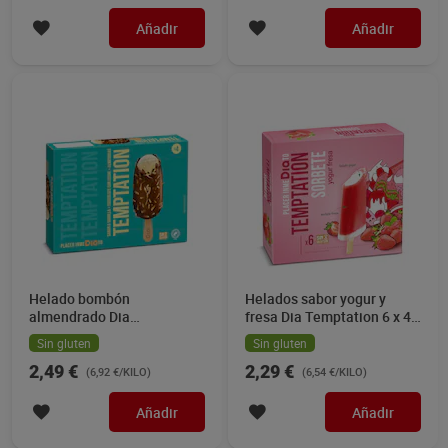
Añadir
Añadir
Helado bombón
Helados sabor yogur y
almendrado Dia
fresa Dia Temptation 6 x 43
Temptation 4 x 90 g
g
Sin gluten
Sin gluten
2,49 €
2,29 €
(6,92 €/KILO)
(6,54 €/KILO)
Añadir
Añadir