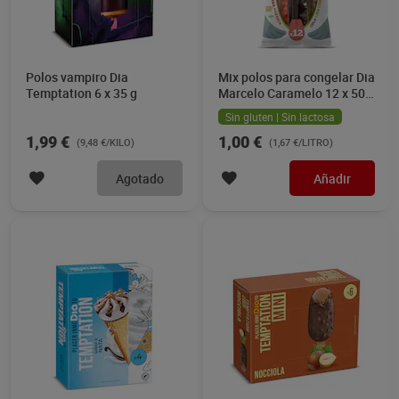
Polos vampiro Dia
Mix polos para congelar Dia
Temptation 6 x 35 g
Marcelo Caramelo 12 x 50
ml
Sin gluten | Sin lactosa
1,99 €
1,00 €
(9,48 €/KILO)
(1,67 €/LITRO)
Agotado
Añadir