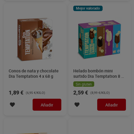
Mejor valorado
Conos de nata y chocolate
Helado bombón mini
Dia Temptation 4 x 68 g
surtido Dia Temptation 8 x
36 g
Sin gluten
1,89 €
2,59 €
(6,95 €/KILO)
(8,99 €/KILO)
Añadir
Añadir