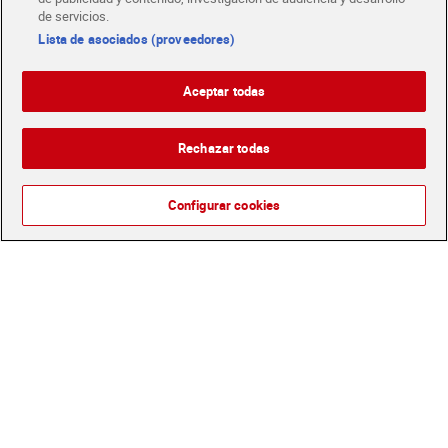
de servicios.
Lista de asociados (proveedores)
Aceptar todas
Polos smoothie de frutas
Polos sabor tropical lima-
65% Dia Temptation 6 x 52
limón Dia Temptation 6 x
g
112 g
Rechazar todas
Sin gluten
Sin gluten
2,29 €
2,29 €
(7,34 €/KILO)
(3,41 €/KILO)
Configurar cookies
Añadir
Agotado
Helado corte tres sabores Dia
Temptation 523 g