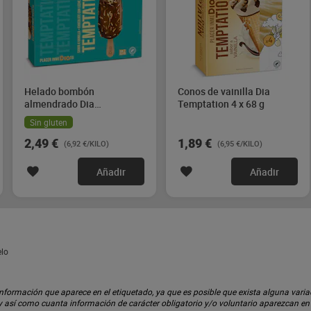
Helado bombón
Conos de vainilla Dia
almendrado Dia
Temptation 4 x 68 g
Temptation 4 x 90 g
Sin gluten
2,49 €
1,89 €
(6,92 €/KILO)
(6,95 €/KILO)
Añadir
Añadir
elo
ormación que aparece en el etiquetado, ya que es posible que exista alguna variaci
 y así como cuanta información de carácter obligatorio y/o voluntario aparezcan e