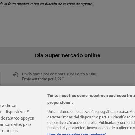
 de la fruta pueden variar en función de la zona de reparto.
Dia Supermercado online
Envío gratis por compras superiores a 100€
Envío estandar por 4,99€
Tanto nosotros como nuestros asociados trat
proporcionar:
Folletos y Tiendas
 a datos
Descubre las mejores ofertas y busca tu tienda más
u dispositivo. Si
Utilizar datos de localización geográfica precisa. An
cercana
características del dispositivo para su identificaci
s de rastreo apoyen
dispositivo y/o acceder a ella. Publicidad y conten
atamos datos para
publicidad y contenido, investigación de audiencia y
iento, los
·
·
EMPLEO
COLABORA CON DIA
Lista de asociados (proveedores)