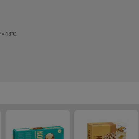
ª=-18°C.