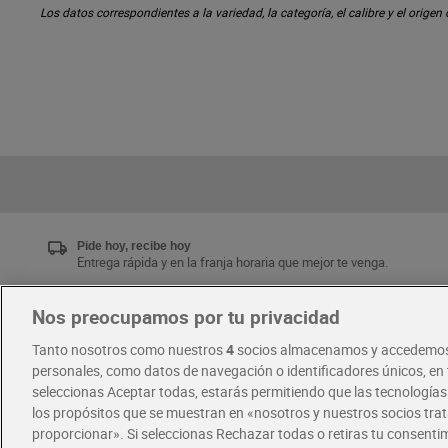
Los datos correspondientes a la variedad, la categoría, el calibre y el origen
Pide hoy, recibe hoy
Entrega rápida y en la franja horaria que mejor te venga.
Nos preocupamos por tu privacidad
Únete al CLUB Dia
Tanto nosotros como nuestros
4
socios almacenamos y accedemos
Disfruta las ventajas y ofertas exclusivas.
personales, como datos de navegación o identificadores únicos, en t
Descárgate la APP Dia
seleccionas Aceptar todas, estarás permitiendo que las tecnología
los propósitos que se muestran en «nosotros y nuestros socios tr
proporcionar». Si seleccionas Rechazar todas o retiras tu consentim
·
·
RECETAS
COMER MEJOR CADA DIA