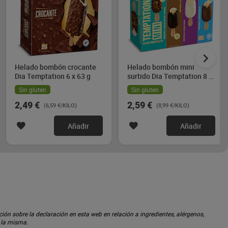
Helado bombón crocante
Helado bombón mini
Dia Temptation 6 x 63 g
surtido Dia Temptation 8 x
36 g
Sin gluten
Sin gluten
2,49 €
2,59 €
(6,59 €/KILO)
(8,99 €/KILO)
Añadir
Añadir
ón sobre la declaración en esta web en relación a ingredientes, alérgenos,
n la misma.