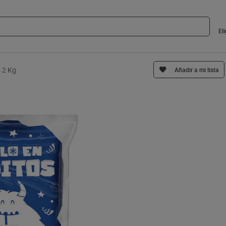
El
s 2 Kg
Añadir a mi lista