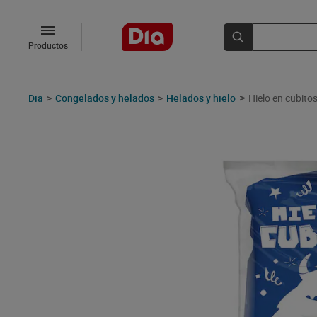
Productos
>
Dia
>
Congelados y helados
>
Helados y hielo
Hielo en cubito