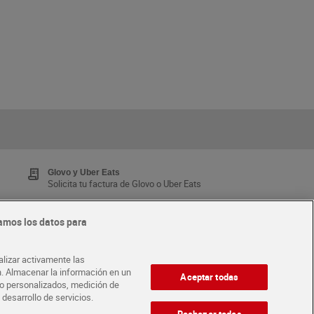
Glovo y Uber Eats
Solicita tu factura de Glovo o Uber Eats
amos los datos para
Tarjeta MaX Dia
Te devuelve hasta 8€/mes de tus compras.
alizar activamente las
¡Solicita tu tarjeta de crédito aquí!
ón. Almacenar la información en un
Aceptar todas
ido personalizados, medición de
 desarrollo de servicios.
·
ABRE TU TIENDA
DIA CORPORATE