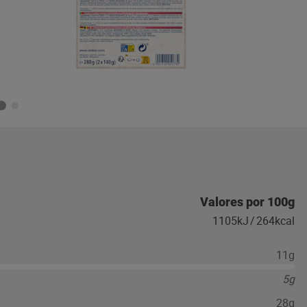
Valores por 100g
1105kJ
/
264kcal
11g
5g
28g