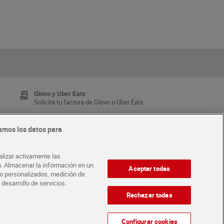
Glovo y Uber Eats
Solicita tu factura de Glovo o Uber Eats
amos los datos para
Tarjeta MaX Dia
Te devuelve hasta 8€/mes de tus compras.
alizar activamente las
¡Solicita tu tarjeta de crédito aquí!
ón. Almacenar la información en un
Aceptar todas
ido personalizados, medición de
 desarrollo de servicios.
·
ABRE TU TIENDA
DIA CORPORATE
Rechazar todas
Configurar cookies