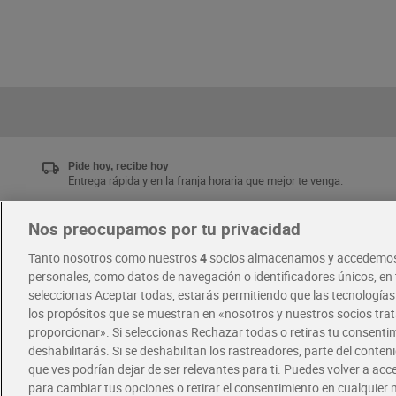
Pide hoy, recibe hoy
Entrega rápida y en la franja horaria que mejor te venga.
Nos preocupamos por tu privacidad
Únete al CLUB Dia
Tanto nosotros como nuestros
4
socios almacenamos y accedemos
Disfruta las ventajas y ofertas exclusivas.
personales, como datos de navegación o identificadores únicos, en t
Descárgate la APP Dia
seleccionas Aceptar todas, estarás permitiendo que las tecnología
los propósitos que se muestran en «nosotros y nuestros socios tr
proporcionar». Si seleccionas Rechazar todas o retiras tu consentim
·
·
RECETAS
COMER MEJOR CADA DIA
deshabilitarás. Si se deshabilitan los rastreadores, parte del conten
que ves podrían dejar de ser relevantes para ti. Puedes volver a ac
para cambiar tus opciones o retirar el consentimiento en cualquie