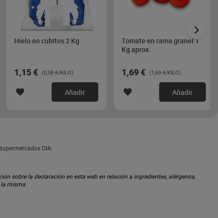
Hielo en cubitos 2 Kg
Tomate en rama granel 1
Kg aprox.
1,15 €
1,69 €
(0,58 €/KILO)
(1,69 €/KILO)
Añadir
Añadir
n supermercados DIA.
ón sobre la declaración en esta web en relación a ingredientes, alérgenos,
n la misma.