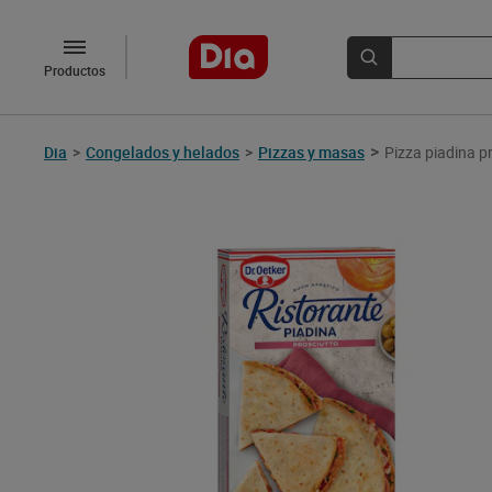
Productos
>
Dia
>
Congelados y helados
>
Pizzas y masas
Pizza piadina p