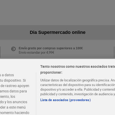
Dia Supermercado online
Envío gratis por compras superiores a 100€
Envío estandar por 4,99€
Tanto nosotros como nuestros asociados trat
proporcionar:
Folletos y Tiendas
 a datos
Descubre las mejores ofertas y busca tu tienda más
u dispositivo. Si
Utilizar datos de localización geográfica precisa. An
cercana
características del dispositivo para su identificaci
s de rastreo apoyen
dispositivo y/o acceder a ella. Publicidad y conten
atamos datos para
publicidad y contenido, investigación de audiencia y
iento, los
·
·
EMPLEO
COLABORA CON DIA
Lista de asociados (proveedores)
ido y los anuncios
ceder a este menú
r momento haciendo