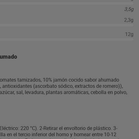
3,5g
2,3g
12g
 aumado
 tomates tamizados, 10% jamón cocido sabor ahumado
o), antioxidantes (ascorbato sódico, extractos de romero)),
 azúcar, sal, levadura, plantas aromáticas, cebolla en polvo,
éctrico: 220 °C). 2-Retirar el envoltorio de plástico. 3-
illa en el tercio inferior del horno y hornear entre 10-12