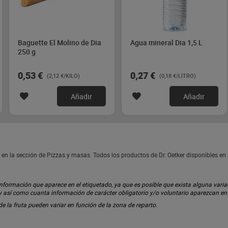
Baguette El Molino de Dia
Agua mineral Dia 1,5 L
250 g
0,53 €
0,27 €
(2,12 €/KILO)
(0,18 €/LITRO)
Añadir
Añadir
o en la sección de Pizzas y masas. Todos los productos de Dr. Oetker disponibles e
ormación que aparece en el etiquetado, ya que es posible que exista alguna variaci
 y así como cuanta información de carácter obligatorio y/o voluntario aparezcan e
 de la fruta pueden variar en función de la zona de reparto.