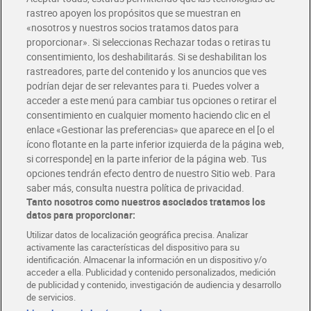
rastreo apoyen los propósitos que se muestran en
«nosotros y nuestros socios tratamos datos para
Glovo y Uber Eats
proporcionar». Si seleccionas Rechazar todas o retiras tu
Solicita tu factura de Glovo o Uber Eats
consentimiento, los deshabilitarás. Si se deshabilitan los
rastreadores, parte del contenido y los anuncios que ves
podrían dejar de ser relevantes para ti. Puedes volver a
Únete al CLUB Dia
acceder a este menú para cambiar tus opciones o retirar el
Disfruta las ventajas y ofertas exclusivas.
consentimiento en cualquier momento haciendo clic en el
Descárgate la APP Dia
enlace «Gestionar las preferencias» que aparece en el [o el
ícono flotante en la parte inferior izquierda de la página web,
Folletos y Tiendas
si corresponde] en la parte inferior de la página web. Tus
Descubre las mejores ofertas y busca tu tienda más cercana
opciones tendrán efecto dentro de nuestro Sitio web. Para
saber más, consulta nuestra política de privacidad.
Tanto nosotros como nuestros asociados tratamos los
Tarjeta MaX Dia
Te devuelve hasta 8€/mes de tus compras.
datos para proporcionar:
¡Solicita tu tarjeta de crédito aquí!
Utilizar datos de localización geográfica precisa. Analizar
activamente las características del dispositivo para su
RECETAS
COMER MEJOR CADA DIA
EMPLEO
identificación. Almacenar la información en un dispositivo y/o
acceder a ella. Publicidad y contenido personalizados, medición
COLABORA CON DIA
ABRE TU TIENDA
DIA CORPORATE
de publicidad y contenido, investigación de audiencia y desarrollo
de servicios.