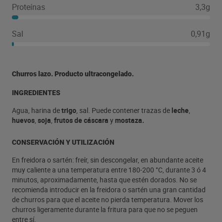
Proteínas
3,3g
Sal
0,91g
Churros lazo. Producto ultracongelado.
INGREDIENTES
Agua, harina de
trigo
, sal. Puede contener trazas de
leche
,
huevos
,
soja
,
frutos de cáscara
y
mostaza.
CONSERVACIÓN Y UTILIZACIÓN
En freidora o sartén: freír, sin descongelar, en abundante aceite
muy caliente a una temperatura entre 180-200 °C, durante 3 ó 4
minutos, aproximadamente, hasta que estén dorados. No se
recomienda introducir en la freidora o sartén una gran cantidad
de churros para que el aceite no pierda temperatura. Mover los
churros ligeramente durante la fritura para que no se peguen
entre sí.