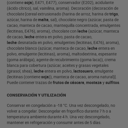
(contiene
soja
), E471, E477), conservador (E202), acidulante
(ácido cítrico), sal, vainilina, aroma). Decoración (decoración de
chocolate [cereal extrusionado (harina de arroz, harina de
trigo
,
azúcar, harina de
malta
, sal), chocolate negro (azúcar, pasta de
cacao, manteca de cacao, mantequilla concentrada, emulgentes
(lecitinas, E476), aroma), chocolate con
leche
(azúcar, manteca
de cacao,
leche
entera en polvo, pasta de cacao,
leche
desnatada en polvo, emulgentes (lecitinas, E476), aroma),
chocolate blanco (azúcar, manteca de cacao,
leche
entera en
polvo, emulgente (lecitinas), aroma), maltodextrina, espesante
(goma arábiga), agente de recubrimiento (goma laca)), crema
blanca para cobertura (azúcar, aceites y grasas vegetales
(girasol, shea),
leche
entera en polvo,
lactosuero
, emulgente
(lecitinas (contiene
soja
)), manteca de cacao, aroma natural)].
Puede contener trazas de
frutos de cáscara
,
mostaza
y
sulfitos
.
CONSERVACIÓN Y UTILIZACIÓN
Conservar en congelación a -18 °C. Una vez descongelado, no
volver a congelar. Descongelar en frigorífico durante 7 h o a
temperatura ambiente durante 4 h. Una vez descongelado,
mantener en refrigeración y consumir antes de 5 días.