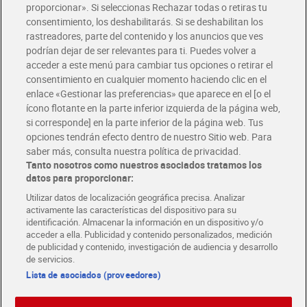
Glovo y Uber Eats
proporcionar». Si seleccionas Rechazar todas o retiras tu
Solicita tu factura de Glovo o Uber Eats
consentimiento, los deshabilitarás. Si se deshabilitan los
rastreadores, parte del contenido y los anuncios que ves
podrían dejar de ser relevantes para ti. Puedes volver a
Únete al CLUB Dia
acceder a este menú para cambiar tus opciones o retirar el
Disfruta las ventajas y ofertas exclusivas.
consentimiento en cualquier momento haciendo clic en el
Descárgate la APP Dia
enlace «Gestionar las preferencias» que aparece en el [o el
ícono flotante en la parte inferior izquierda de la página web,
Folletos y Tiendas
si corresponde] en la parte inferior de la página web. Tus
Descubre las mejores ofertas y busca tu tienda más cercana
opciones tendrán efecto dentro de nuestro Sitio web. Para
saber más, consulta nuestra política de privacidad.
Tanto nosotros como nuestros asociados tratamos los
Tarjeta MaX Dia
Te devuelve hasta 8€/mes de tus compras.
datos para proporcionar:
¡Solicita tu tarjeta de crédito aquí!
Utilizar datos de localización geográfica precisa. Analizar
activamente las características del dispositivo para su
RECETAS
COMER MEJOR CADA DIA
EMPLEO
identificación. Almacenar la información en un dispositivo y/o
acceder a ella. Publicidad y contenido personalizados, medición
COLABORA CON DIA
ABRE TU TIENDA
DIA CORPORATE
de publicidad y contenido, investigación de audiencia y desarrollo
de servicios.
Lista de asociados (proveedores)