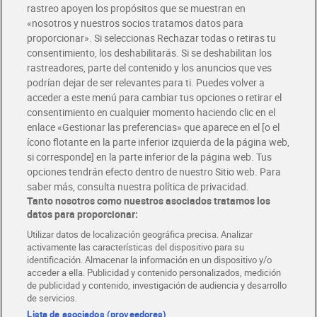
rastreo apoyen los propósitos que se muestran en
«nosotros y nuestros socios tratamos datos para
Glovo y Uber Eats
proporcionar». Si seleccionas Rechazar todas o retiras tu
Solicita tu factura de Glovo o Uber Eats
consentimiento, los deshabilitarás. Si se deshabilitan los
rastreadores, parte del contenido y los anuncios que ves
podrían dejar de ser relevantes para ti. Puedes volver a
Únete al CLUB Dia
acceder a este menú para cambiar tus opciones o retirar el
Disfruta las ventajas y ofertas exclusivas.
consentimiento en cualquier momento haciendo clic en el
Descárgate la APP Dia
enlace «Gestionar las preferencias» que aparece en el [o el
ícono flotante en la parte inferior izquierda de la página web,
Folletos y Tiendas
si corresponde] en la parte inferior de la página web. Tus
Descubre las mejores ofertas y busca tu tienda más cercana
opciones tendrán efecto dentro de nuestro Sitio web. Para
saber más, consulta nuestra política de privacidad.
Tanto nosotros como nuestros asociados tratamos los
Tarjeta MaX Dia
Te devuelve hasta 8€/mes de tus compras.
datos para proporcionar:
¡Solicita tu tarjeta de crédito aquí!
Utilizar datos de localización geográfica precisa. Analizar
activamente las características del dispositivo para su
RECETAS
COMER MEJOR CADA DIA
EMPLEO
identificación. Almacenar la información en un dispositivo y/o
acceder a ella. Publicidad y contenido personalizados, medición
COLABORA CON DIA
ABRE TU TIENDA
DIA CORPORATE
de publicidad y contenido, investigación de audiencia y desarrollo
de servicios.
Lista de asociados (proveedores)