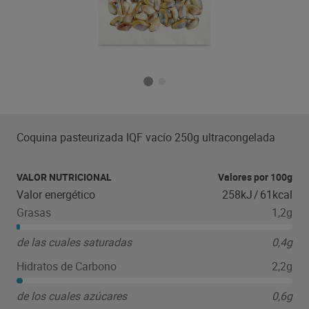
Coquina pasteurizada IQF vacío 250g ultracongelada
VALOR NUTRICIONAL
Valores por 100g
Valor energético
258kJ
/
61kcal
Grasas
1,2g
de las cuales saturadas
0,4g
Hidratos de Carbono
2,2g
de los cuales azúcares
0,6g