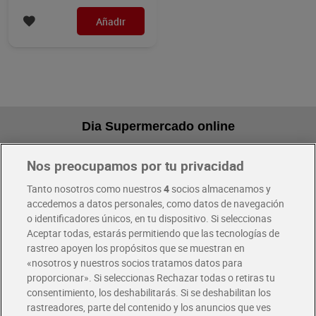
Añadir
Dia Supermercado online
Nos preocupamos por tu privacidad
Pide hoy, recibe hoy
Entrega rápida y en la franja horaria que mejor te venga.
Tanto nosotros como nuestros
4
socios almacenamos y
accedemos a datos personales, como datos de navegación
o identificadores únicos, en tu dispositivo. Si seleccionas
Envío gratis por compras superiores a 100€
Aceptar todas, estarás permitiendo que las tecnologías de
Envío estandar por 4,99€
rastreo apoyen los propósitos que se muestran en
«nosotros y nuestros socios tratamos datos para
Glovo y Uber Eats
proporcionar». Si seleccionas Rechazar todas o retiras tu
Solicita tu factura de Glovo o Uber Eats
consentimiento, los deshabilitarás. Si se deshabilitan los
rastreadores, parte del contenido y los anuncios que ves