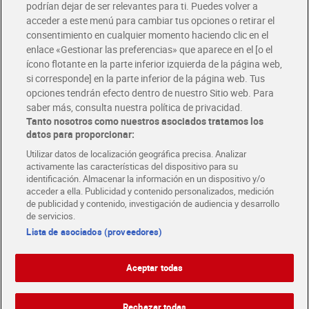
podrían dejar de ser relevantes para ti. Puedes volver a
Únete al CLUB Dia
acceder a este menú para cambiar tus opciones o retirar el
Disfruta las ventajas y ofertas exclusivas.
consentimiento en cualquier momento haciendo clic en el
Descárgate la APP Dia
enlace «Gestionar las preferencias» que aparece en el [o el
ícono flotante en la parte inferior izquierda de la página web,
Folletos y Tiendas
si corresponde] en la parte inferior de la página web. Tus
Descubre las mejores ofertas y busca tu tienda más cercana
opciones tendrán efecto dentro de nuestro Sitio web. Para
saber más, consulta nuestra política de privacidad.
Tanto nosotros como nuestros asociados tratamos los
Tarjeta MaX Dia
Te devuelve hasta 8€/mes de tus compras.
datos para proporcionar:
¡Solicita tu tarjeta de crédito aquí!
Utilizar datos de localización geográfica precisa. Analizar
activamente las características del dispositivo para su
RECETAS
COMER MEJOR CADA DIA
EMPLEO
identificación. Almacenar la información en un dispositivo y/o
acceder a ella. Publicidad y contenido personalizados, medición
COLABORA CON DIA
ABRE TU TIENDA
DIA CORPORATE
de publicidad y contenido, investigación de audiencia y desarrollo
de servicios.
Lista de asociados (proveedores)
Aceptar todas
Atención al cliente
Español
Español
Català
Rechazar todas