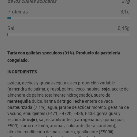
de los cuales azúcares
27g
Proteínas
3,1g
Sal
0,45g
Tarta con galletas speculoos (31%). Producto de pastelería
congelado.
INGREDIENTES
azúcar, aceites y grasas vegetales en proporción variable
(almendra de palma, girasol, palma, coco, nabina,
soja
, aceite de
almendra de palma totalmente hidrogenado), suero de
mantequilla
dulce, harina de
trigo
,
leche
entera de vaca
pasteurizada (7.1%), agua, jarabe de azúcar moreno, gelatina de
vacuno, emulgentes (E471, E472b, E435, E433, goma guar y
lecitina de
soja
), sal, estabilizantes (carragenanos, goma guar,
E509), zumo de limón, aromas, colorante (beta-caroteno),
almidón modificado de maíz, canela, gasificante (E500ii),