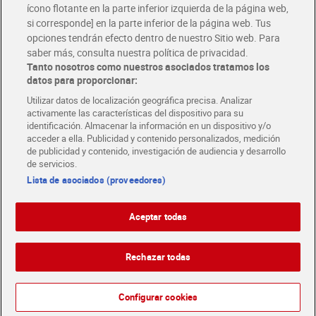
ícono flotante en la parte inferior izquierda de la página web,
Folletos y Tiendas
si corresponde] en la parte inferior de la página web. Tus
Descubre las mejores ofertas y busca tu tienda más cercana
opciones tendrán efecto dentro de nuestro Sitio web. Para
saber más, consulta nuestra política de privacidad.
Tanto nosotros como nuestros asociados tratamos los
Tarjeta MaX Dia
Te devuelve hasta 8€/mes de tus compras.
datos para proporcionar:
¡Solicita tu tarjeta de crédito aquí!
Utilizar datos de localización geográfica precisa. Analizar
activamente las características del dispositivo para su
RECETAS
COMER MEJOR CADA DIA
EMPLEO
identificación. Almacenar la información en un dispositivo y/o
acceder a ella. Publicidad y contenido personalizados, medición
COLABORA CON DIA
ABRE TU TIENDA
DIA CORPORATE
de publicidad y contenido, investigación de audiencia y desarrollo
de servicios.
Lista de asociados (proveedores)
Aceptar todas
Atención al cliente
Español
Español
Català
Rechazar todas
English
Política de privacidad
Política de cookies
Português
Configurar cookies
Aviso legal
Condiciones de compra