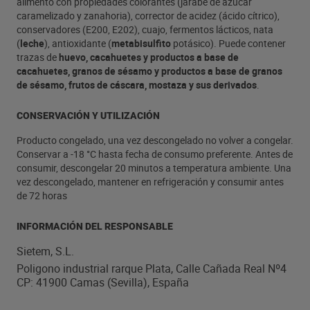
alimento con propiedades colorantes (jarabe de azúcar
caramelizado y zanahoria), corrector de acidez (ácido cítrico),
conservadores (E200, E202), cuajo, fermentos lácticos, nata
(
leche
), antioxidante (
metabisulfito
potásico). Puede contener
trazas de
huevo, cacahuetes y productos a base de
cacahuetes, granos de sésamo y productos a base de granos
de sésamo, frutos de cáscara, mostaza y sus derivados
.
CONSERVACIÓN Y UTILIZACIÓN
Producto congelado, una vez descongelado no volver a congelar.
Conservar a -18 °C hasta fecha de consumo preferente. Antes de
consumir, descongelar 20 minutos a temperatura ambiente. Una
vez descongelado, mantener en refrigeración y consumir antes
de 72 horas
INFORMACIÓN DEL RESPONSABLE
Sietem, S.L.
Poligono industrial rarque Plata, Calle Cañada Real Nº4
CP: 41900 Camas (Sevilla), España