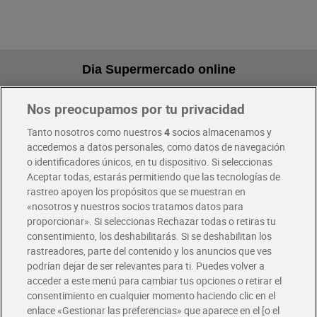
Dia Supermercado online
Nos preocupamos por tu privacidad
Pide hoy, recibe hoy
Entrega rápida y en la franja horaria que mejor te venga.
Tanto nosotros como nuestros
4
socios almacenamos y
accedemos a datos personales, como datos de navegación
o identificadores únicos, en tu dispositivo. Si seleccionas
Envío gratis por compras superiores a 100€
Aceptar todas, estarás permitiendo que las tecnologías de
Envío estandar por 4,99€
rastreo apoyen los propósitos que se muestran en
«nosotros y nuestros socios tratamos datos para
Glovo y Uber Eats
proporcionar». Si seleccionas Rechazar todas o retiras tu
Solicita tu factura de Glovo o Uber Eats
consentimiento, los deshabilitarás. Si se deshabilitan los
rastreadores, parte del contenido y los anuncios que ves
podrían dejar de ser relevantes para ti. Puedes volver a
Únete al CLUB Dia
acceder a este menú para cambiar tus opciones o retirar el
Disfruta las ventajas y ofertas exclusivas.
consentimiento en cualquier momento haciendo clic en el
Descárgate la APP Dia
enlace «Gestionar las preferencias» que aparece en el [o el