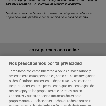
carácter obligatorio y/o voluntario aparezcan en la misma.
Los datos correspondientes a la variedad, la categoría, el calibre y el
origen de la fruta pueden variar en función de la zona de reparto.
Dia Supermercado online
Nos preocupamos por tu privacidad
Pide hoy, recibe hoy
Entrega rápida y en la franja horaria que mejor te venga.
Tanto nosotros como nuestros
4
socios almacenamos y
accedemos a datos personales, como datos de navegación
o identificadores únicos, en tu dispositivo. Si seleccionas
Envío gratis por compras superiores a 100€
Aceptar todas, estarás permitiendo que las tecnologías de
Envío estandar por 4,99€
rastreo apoyen los propósitos que se muestran en
«nosotros y nuestros socios tratamos datos para
Glovo y Uber Eats
proporcionar». Si seleccionas Rechazar todas o retiras tu
Solicita tu factura de Glovo o Uber Eats
consentimiento, los deshabilitarás. Si se deshabilitan los