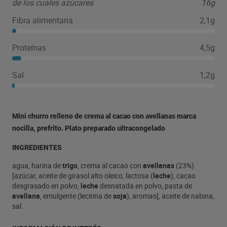
de los cuales azúcares
16g
Fibra alimentaria
2,1g
Proteínas
4,5g
Sal
1,2g
Mini churro relleno de crema al cacao con avellanas marca
nocilla, prefrito. Plato preparado ultracongelado
INGREDIENTES
agua, harina de
trigo
, crema al cacao con
avellanas
(23%)
[azúcar, aceite de girasol alto oleico, lactosa (
leche
), cacao
desgrasado en polvo,
leche
desnatada en polvo, pasta de
avellana
, emulgente (lecitina de
soja
), aromas], aceite de nabina,
sal.