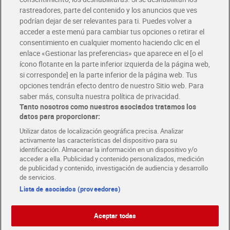
rastreadores, parte del contenido y los anuncios que ves
podrían dejar de ser relevantes para ti. Puedes volver a
Únete al CLUB Dia
acceder a este menú para cambiar tus opciones o retirar el
Disfruta las ventajas y ofertas exclusivas.
consentimiento en cualquier momento haciendo clic en el
Descárgate la APP Dia
enlace «Gestionar las preferencias» que aparece en el [o el
ícono flotante en la parte inferior izquierda de la página web,
Folletos y Tiendas
si corresponde] en la parte inferior de la página web. Tus
Descubre las mejores ofertas y busca tu tienda más cercana
opciones tendrán efecto dentro de nuestro Sitio web. Para
saber más, consulta nuestra política de privacidad.
Tanto nosotros como nuestros asociados tratamos los
Tarjeta MaX Dia
Te devuelve hasta 8€/mes de tus compras.
datos para proporcionar:
¡Solicita tu tarjeta de crédito aquí!
Utilizar datos de localización geográfica precisa. Analizar
activamente las características del dispositivo para su
RECETAS
COMER MEJOR CADA DIA
EMPLEO
identificación. Almacenar la información en un dispositivo y/o
acceder a ella. Publicidad y contenido personalizados, medición
COLABORA CON DIA
ABRE TU TIENDA
DIA CORPORATE
de publicidad y contenido, investigación de audiencia y desarrollo
de servicios.
Lista de asociados (proveedores)
Aceptar todas
Atención al cliente
Español
Español